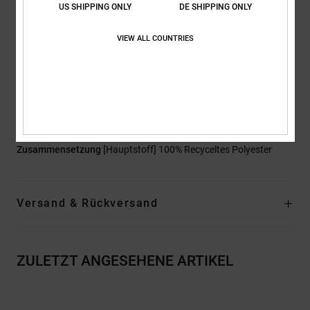
US SHIPPING ONLY
DE SHIPPING ONLY
Taille:
Fester Bund
Verschluss:
Boot-Gamasche mit Druckknopfverschluss
VIEW ALL COUNTRIES
Taschen:
Handwärmetaschen mit Reißverschluss
Tasche hinten mit Klettverschluss
Futter:
Recyceltes Taft-Futter
Nähte:
An kritischen Stellen verklebte Nähte
Schneefang: Stiefelgamaschen mit DWR-Beschichtung
Zusammensetzung
[Hauptstoff] 100% Recyceltes Polyester
Versand & Rückversand
ZULETZT ANGESEHENE ARTIKEL