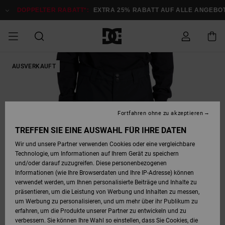
Direkt
zur
DOPPELTER RABATT*:
EXTRA 25% RABATT AUF ALLE ANGEBOTE
Produktinformation
springen
DOPPELTER
AUSVERKAUFT
SALE MÄNNER
ESSENTIALS
ESSENTIALS
ESSENTIALS
SKATE SHOP
SNOW SHOP FÜR
Auf meine
Schuhe
Schuhe
Sale Schuhe
Stag
Astrix
Neue Kollektio
Neue Kollektio
Caps & Hüte
Chelsea
Pixie
Neue Kollektio
Schneejacken
Court Graffik
Neue Kollektio
Neue Kollektio
Hüte & Caps
Skaterschuhe
Team
Schneejacken
Snowboard Boo
Snowboard Boo
Bestellung
RABATT
MÄNNER
zugreifen
SALE FRAUEN
HIGHLIGHTS
HIGHLIGHTS
SCHUHE
COMMUNITY
Sale Bekleidun
Snow
Sale Bekleidun
Court Graffik
Ducati
Skate
Sweatshirts
Mützen
Court Graffik
Astrix
Sneakers
Snowboardhos
Pure
Skate
T-Shirts
Mützen
Alle ansehen
Snowboardhos
Schneejacken
Snowboardjac
MÄNNER
SNOW SHOP FÜR
Fortfahren ohne zu akzeptieren
Versand
FRAUEN
SALE KINDER
SCHUHE
SCHUHE
BEKLEIDUNG
Accessoires
Sale Accessoi
Lynx
DC Command
Sneakers
T-shirts
Taschen &
Alle ansehen
DC Command
Skate
Alle ansehen
Stag
Babyschuhe
Sweatshirts &
Taschen
Snowboard Boo
Snowboardhos
Snowboardhos
TREFFEN SIE EINE AUSWAHL FÜR IHRE DATEN
FRAUEN
Rucksäcke
Hoodies
Retouren
Wir und unsere Partner verwenden Cookies oder eine vergleichbare
SNOW SHOP FÜR
Technologie, um Informationen auf Ihrem Gerät zu speichern
BEKLEIDUNG
KLEIDUNG
ACCESSOIRES
SALE SNOW
Sale Snow
Pure
Manteca
Sandalen
Hemden
Manteca
Sandalen
Sneakers
Alle ansehen
Winterschuhe
Alle ansehen
Mützen
KINDER
und/oder darauf zuzugreifen. Diese personenbezogenen
KINDER
Alle ansehen
Jacken & Mänt
Informationen (wie Ihre Browserdaten und Ihre IP-Adresse) können
Bezahlung
verwendet werden, um Ihnen personalisierte Beiträge und Inhalte zu
ACCESSOIRES
T-Shirts
Jacken & Mänt
Net
Construct
Winterschuhe
Jeans
Best Sellers
Snowboard Boo
Alle ansehen
Polarfleece &
Alle ansehen
präsentieren, um die Leistung von Werbung und Inhalten zu messen,
SKATE
Hemden
Softshells
um Werbung zu personalisieren, und um mehr über ihr Publikum zu
Geschenkkarte
erfahren, um die Produkte unserer Partner zu entwickeln und zu
Jacken & Mänt
Hoodies &
Alle ansehen
Ascend
Snowboard Boo
Jacken & Mänt
Unisex
verbessern. Sie können Ihre Wahl so einstellen, dass Sie Cookies, die
COURT GRAFFIK
Sweatshirts
Jeans & Hosen
Mützen