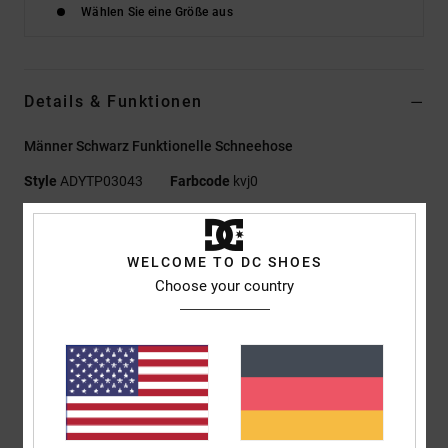
Wählen Sie eine Größe aus
Details & Funktionen
Männer Schwarz Funktionelle Schneehose
Style
ADYTP03043
Farbcode
kvj0
Funktionen
WELCOME TO DC SHOES
Umweltfreundliches Material:
Schaftgewebe aus
Choose your country
recyceltem Polyester am Torso
Imprägnierung:
10K Weather Defense für gute
Imprägnierung [10.000 mm / 5.000 g]
Dauerhaft wasserabweisende Imprägnierung [DWR], um
trocken zu halten und vor den Elementen zu schützen
Isolierung:
Profill-Isolierung [40 g/m2]
Passform:
Regular Fit