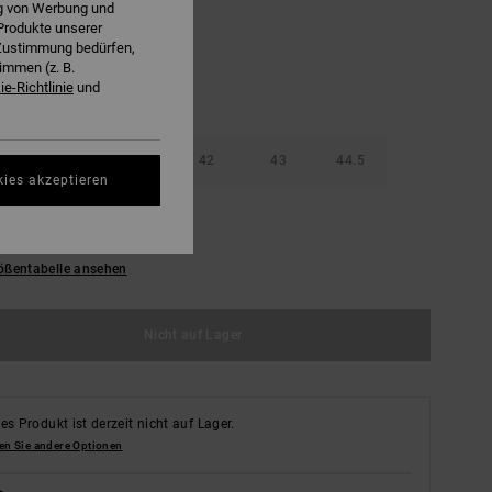
ng von Werbung und
Produkte unserer
r Zustimmung bedürfen,
immen (z. B.
e-Richtlinie
und
39
40.5
42
43
44.5
kies akzeptieren
47
48.5
ößentabelle ansehen
Nicht auf Lager
es Produkt ist derzeit nicht auf Lager.
en Sie andere Optionen