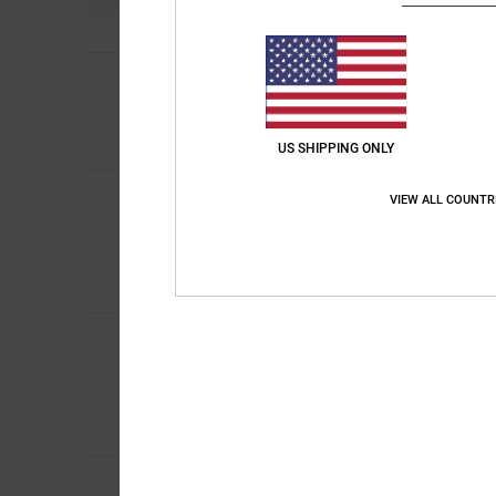
4
Marco Marcel
27. Fe
/5
Gut
Komfort
: 3
Preis-L
/5
Ich empfehle di
US SHIPPING ONLY
SAMUEL
26. Februa
VIEW ALL COUNTR
4
/5
Gute Schieber, die h
Original anzeigen - E
Komfort
: 4
Preis-L
/5
Ich empfehle di
Philippe
26. Januar 
5
/5
Qualität und Komfor
Original anzeigen - F
Komfort
: 5
Preis-L
/5
Ich empfehle di
Ally
20. Januar 2026