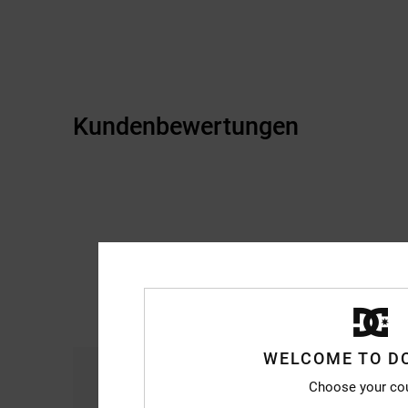
Kundenbewertungen
WELCOME TO D
Komfort
Prei
Choose your co
4.4