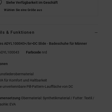
Siehe Verfügbarkeit im Geschäft
Wählen Sie eine Größe aus
ils & Funktionen
es ADYL100043</br>DC Slide - Badeschuhe für Männer
ADYL100043
Farbcode
nrd
ionen
unstlederobermaterial
VA für Komfort und Haltbarkeit
ie unverkennbare Pill-Pattern-Lauffläche von DC
mmensetzung
Obermaterial: Synthetikmaterial / Futter: Textil /
sohle: EVA