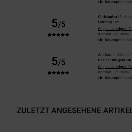
Ich empfehle di
Christopher
15. Nov
5
/5
Sehr bequem
Original anzeigen - E
Komfort
: 4
Preis-L
/5
Ich empfehle di
Analucia
1. Oktober
5
/5
Das hat mir gefallen
Original anzeigen - C
Komfort
: 5
Preis-L
/5
Ich empfehle di
ZULETZT ANGESEHENE ARTIKE