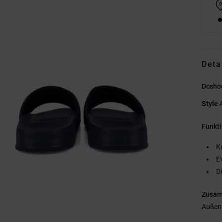
Deta
Dcsho
Style
Funkt
K
E
D
Zusa
Außen