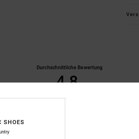
Vers
Durchschnittliche Bewertung
4.8
/5
basierend auf
9 verifizierten Bewertungen
seit Oktober 2025
100% unserer Kunden empfehlen dieses Produkt
C SHOES
s-Leistungs-Verhältnis
Größe
Materi
untry
4.6
4.4
Zu klein
Zu groß