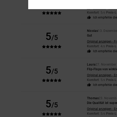
5
/5
tolle Schieberegler
Original anzeigen - E
Komfort
: 5
Preis-L
/5
Ich empfehle di
Nicolas
13. Dezembe
5
/5
Gut
Original anzeigen - F
Komfort
: 4
Preis-L
/5
Ich empfehle di
Laura
27. November
5
/5
Flip-Flops von wirkli
Original anzeigen - E
Komfort
: 5
Preis-L
/5
Ich empfehle di
Thomas
23. Novemb
5
/5
Die Qualität ist supe
Original anzeigen - E
Komfort
: 5
Preis-L
/5