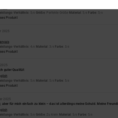
nglish
eistungs-Verhältnis
: 5
Größe
: Perfekte Größe
Material
: 5
Farbe
: 5
/5
/5
/5
eses Produkt
r 2025
rançais
eistungs-Verhältnis
: 4
Material
: 3
Farbe
: 3
/5
/5
/5
eses Produkt
 2025
ch guter Qualität
nglish
eistungs-Verhältnis
: 5
Material
: 5
Farbe
: 5
/5
/5
/5
eses Produkt
er 2025
r, aber für mich einfach zu klein – das ist allerdings meine Schuld. Meine Freundin 
nglish
eistungs-Verhältnis
: 5
Größe
: Zu klein
Material
: 5
Farbe
: 5
/5
/5
/5