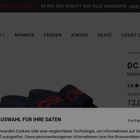
PPELTER RABATT*:
EXTRA 25% RABATT AUF ALLE ANGEBOTE
Jetzt
TT
MÄNNER
FRAUEN
KINDER
SKATE
COURT 
Startseit
DC 
Männe
4.8
32,00 
12,
SALE
 AUSWAHL FÜR IHRE DATEN
DOPPE
Fortfa
erwenden Cookies oder eine vergleichbare Technologie, um Informationen auf Ih
f zuzugreifen. Diese personenbezogenen Informationen (wie Ihre Browserdaten
Farbe