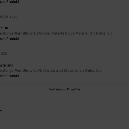
eses Produkt
ember 2025
nglish
eistungs-Verhältnis
: 3
Größe
: Perfekte Größe
Material
: 3
Farbe
: 5
/5
/5
/5
eses Produkt
 2025
astellano
eistungs-Verhältnis
: 5
Größe
: Zu groß
Material
: 5
Farbe
: 5
/5
/5
/5
eses Produkt
Verifiziert von
TrustVille
L