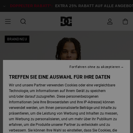
Direkt
zur
DOPPELTER RABATT*:
EXTRA 25% RABATT AUF ALLE ANGEBOT
Produktinformation
springen
DOPPELTER
BRANDNEU
SALE MÄNNER
ESSENTIALS
ESSENTIALS
ESSENTIALS
SKATE SHOP
SNOW SHOP FÜR
Auf meine
Schuhe
Schuhe
Sale Schuhe
Stag
Astrix
Neue Kollektio
Neue Kollektio
Caps & Hüte
Chelsea
Pixie
Neue Kollektio
Schneejacken
Court Graffik
Neue Kollektio
Neue Kollektio
Hüte & Caps
Skaterschuhe
Team
Schneejacken
Snowboard Boo
Snowboard Boo
Bestellung
RABATT
MÄNNER
zugreifen
SALE FRAUEN
HIGHLIGHTS
HIGHLIGHTS
SCHUHE
COMMUNITY
Sale Bekleidun
Snow
Sale Bekleidun
Court Graffik
Ducati
Skate
Sweatshirts
Mützen
Court Graffik
Astrix
Sneakers
Snowboardhos
Pure
Skate
T-Shirts
Mützen
Alle ansehen
Snowboardhos
Schneejacken
Snowboardjac
MÄNNER
SNOW SHOP FÜR
Fortfahren ohne zu akzeptieren
Versand
FRAUEN
SALE KINDER
SCHUHE
SCHUHE
BEKLEIDUNG
Accessoires
Sale Accessoi
Lynx
DC Command
Sneakers
T-shirts
Taschen &
Alle ansehen
DC Command
Skate
Alle ansehen
Stag
Babyschuhe
Sweatshirts &
Taschen
Snowboard Boo
Snowboardhos
Snowboardhos
TREFFEN SIE EINE AUSWAHL FÜR IHRE DATEN
FRAUEN
Rucksäcke
Hoodies
Retouren
Wir und unsere Partner verwenden Cookies oder eine vergleichbare
SNOW SHOP FÜR
Technologie, um Informationen auf Ihrem Gerät zu speichern
BEKLEIDUNG
KLEIDUNG
ACCESSOIRES
SALE SNOW
Sale Snow
Pure
Manteca
Sandalen
Hemden
Manteca
Sandalen
Sneakers
Alle ansehen
Winterschuhe
Alle ansehen
Mützen
KINDER
und/oder darauf zuzugreifen. Diese personenbezogenen
KINDER
Alle ansehen
Jacken & Mänt
Informationen (wie Ihre Browserdaten und Ihre IP-Adresse) können
Bezahlung
verwendet werden, um Ihnen personalisierte Beiträge und Inhalte zu
ACCESSOIRES
T-Shirts
Jacken & Mänt
Net
Construct
Winterschuhe
Jeans
Best Sellers
Snowboard Boo
Alle ansehen
Polarfleece &
Alle ansehen
präsentieren, um die Leistung von Werbung und Inhalten zu messen,
SKATE
Hemden
Softshells
um Werbung zu personalisieren, und um mehr über ihr Publikum zu
Geschenkkarte
erfahren, um die Produkte unserer Partner zu entwickeln und zu
Jacken & Mänt
Hoodies &
Alle ansehen
Ascend
Snowboard Boo
Jacken & Mänt
Unisex
verbessern. Sie können Ihre Wahl so einstellen, dass Sie Cookies, die
COURT GRAFFIK
Sweatshirts
Jeans & Hosen
Mützen