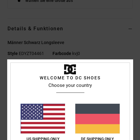
Wählen Sie eine Größe aus
Details & Funktionen
Männer Schwarz Longsleeve
Style
EDYZT04461
Farbcode
kvj0
Funktionen
WELCOME TO DC SHOES
Materialzusammensetzung:
75 % Baumwolle, 25 %
Choose your country
recycelter Baumwolljersey, [200 g/m²]
Passform:
Standard Fit
Rundhalsausschnitt
Langarm
Plastisol-Prints auf Brust und Ärmeln
Siebdruck-Nackenlabel
Vertikales Clip-Label am Saum
US SHIPPING ONLY
DE SHIPPING ONLY