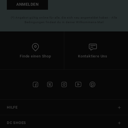
ANMELDEN
(*) Angebot gültig online für alle, die sich neu angemeldet haben - Alle
Bedingungen findest du in deiner Willkommens-Mail
Finde einen Shop
Kontaktiere Uns
HILFE
DC SHOES