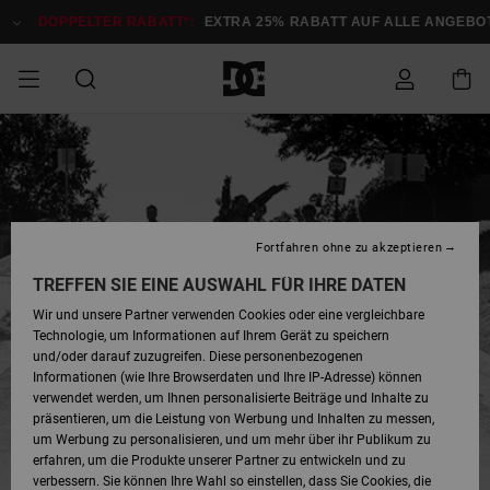
DOPPELTER RABATT*:
EXTRA 25% RABATT AUF ALLE ANGEBOT
DOPPELTER
SALE MÄNNER
ESSENTIALS
ESSENTIALS
ESSENTIALS
SKATE SHOP
SNOW SHOP FÜR
Auf meine
Schuhe
Schuhe
Sale Schuhe
Stag
Astrix
Neue Kollektio
Neue Kollektio
Caps & Hüte
Chelsea
Pixie
Neue Kollektio
Schneejacken
Court Graffik
Neue Kollektio
Neue Kollektio
Hüte & Caps
Skaterschuhe
Team
Schneejacken
Snowboard Boo
Snowboard Boo
Bestellung
RABATT
MÄNNER
zugreifen
SALE FRAUEN
HIGHLIGHTS
HIGHLIGHTS
SCHUHE
COMMUNITY
Sale Bekleidun
Snow
Sale Bekleidun
Court Graffik
Ducati
Skate
Sweatshirts
Mützen
Court Graffik
Astrix
Sneakers
Snowboardhos
Pure
Skate
T-Shirts
Mützen
Alle ansehen
Snowboardhos
Schneejacken
Snowboardjac
MÄNNER
SNOW SHOP FÜR
Versand
Fortfahren ohne zu akzeptieren
FRAUEN
SALE KINDER
SCHUHE
SCHUHE
BEKLEIDUNG
Accessoires
Sale Accessoi
Lynx
DC Command
Sneakers
T-shirts
Taschen &
Alle ansehen
DC Command
Skate
Alle ansehen
Stag
Babyschuhe
Sweatshirts &
Taschen
Snowboard Boo
Snowboardhos
Snowboardhos
TREFFEN SIE EINE AUSWAHL FÜR IHRE DATEN
FRAUEN
Rucksäcke
Hoodies
Retouren
Wir und unsere Partner verwenden Cookies oder eine vergleichbare
SNOW SHOP FÜR
Technologie, um Informationen auf Ihrem Gerät zu speichern
BEKLEIDUNG
KLEIDUNG
ACCESSOIRES
SALE SNOW
Sale Snow
Pure
Manteca
Sandalen
Hemden
Manteca
Sandalen
Sneakers
Alle ansehen
Winterschuhe
Alle ansehen
Mützen
KINDER
und/oder darauf zuzugreifen. Diese personenbezogenen
KINDER
Alle ansehen
Jacken & Mänt
Informationen (wie Ihre Browserdaten und Ihre IP-Adresse) können
Bezahlung
verwendet werden, um Ihnen personalisierte Beiträge und Inhalte zu
ACCESSOIRES
T-Shirts
Jacken & Mänt
Net
Construct
Winterschuhe
Jeans
Best Sellers
Snowboard Boo
Alle ansehen
Polarfleece &
Alle ansehen
präsentieren, um die Leistung von Werbung und Inhalten zu messen,
SKATE
Hemden
Softshells
um Werbung zu personalisieren, und um mehr über ihr Publikum zu
Geschenkkarte
erfahren, um die Produkte unserer Partner zu entwickeln und zu
Jacken & Mänt
Hoodies &
Alle ansehen
Ascend
Snowboard Boo
Jacken & Mänt
Unisex
verbessern. Sie können Ihre Wahl so einstellen, dass Sie Cookies, die
COURT GRAFFIK
Sweatshirts
Jeans & Hosen
Mützen