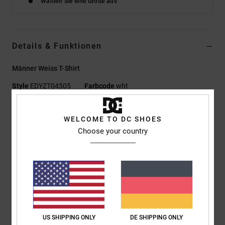
Wählen Sie eine Größe aus
Details & Funktionen
Männer Weiss T-Shirt
Style
EDYZT04505
Farbcode
wht
Funktionen
WELCOME TO DC SHOES
Materialzusammensetzung:
75 % Baumwolle, 25 %
Choose your country
recycelter Baumwolljersey [200 g/m²]
Passform:
Standard Fit
Rundhalsausschnitt
Discharge-Prints auf linker Brust und Rücken
Siebdruck-Label mittig im Nacken
Vertikales Clip-Label am Saum
US SHIPPING ONLY
DE SHIPPING ONLY