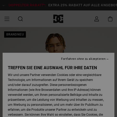
Direkt
zur
DOPPELTER RABATT*:
EXTRA 25% RABATT AUF ALLE ANGEBOTE
Produktinformation
springen
DOPPELTER
BRANDNEU
SALE MÄNNER
ESSENTIALS
ESSENTIALS
ESSENTIALS
SKATE SHOP
SNOW SHOP FÜR
Auf meine
Schuhe
Schuhe
Sale Schuhe
Stag
Astrix
Neue Kollektio
Neue Kollektio
Caps & Hüte
Chelsea
Pixie
Neue Kollektio
Schneejacken
Court Graffik
Neue Kollektio
Neue Kollektio
Hüte & Caps
Skaterschuhe
Team
Schneejacken
Snowboard Boo
Snowboard Boo
Bestellung
RABATT
MÄNNER
zugreifen
SALE FRAUEN
HIGHLIGHTS
HIGHLIGHTS
SCHUHE
COMMUNITY
Sale Bekleidun
Snow
Sale Bekleidun
Court Graffik
Ducati
Skate
Sweatshirts
Mützen
Court Graffik
Astrix
Sneakers
Snowboardhos
Pure
Skate
T-Shirts
Mützen
Alle ansehen
Snowboardhos
Schneejacken
Snowboardjac
MÄNNER
SNOW SHOP FÜR
Fortfahren ohne zu akzeptieren
Versand
FRAUEN
SALE KINDER
SCHUHE
SCHUHE
BEKLEIDUNG
Accessoires
Sale Accessoi
Lynx
DC Command
Sneakers
T-shirts
Taschen &
Alle ansehen
DC Command
Skate
Alle ansehen
Stag
Babyschuhe
Sweatshirts &
Taschen
Snowboard Boo
Snowboardhos
Snowboardhos
TREFFEN SIE EINE AUSWAHL FÜR IHRE DATEN
FRAUEN
Rucksäcke
Hoodies
Retouren
Wir und unsere Partner verwenden Cookies oder eine vergleichbare
SNOW SHOP FÜR
Technologie, um Informationen auf Ihrem Gerät zu speichern
BEKLEIDUNG
KLEIDUNG
ACCESSOIRES
SALE SNOW
Sale Snow
Pure
Manteca
Sandalen
Hemden
Manteca
Sandalen
Sneakers
Alle ansehen
Winterschuhe
Alle ansehen
Mützen
KINDER
und/oder darauf zuzugreifen. Diese personenbezogenen
KINDER
Alle ansehen
Jacken & Mänt
Informationen (wie Ihre Browserdaten und Ihre IP-Adresse) können
Bezahlung
verwendet werden, um Ihnen personalisierte Beiträge und Inhalte zu
ACCESSOIRES
T-Shirts
Jacken & Mänt
Net
Construct
Winterschuhe
Jeans
Best Sellers
Snowboard Boo
Alle ansehen
Polarfleece &
Alle ansehen
präsentieren, um die Leistung von Werbung und Inhalten zu messen,
SKATE
Hemden
Softshells
um Werbung zu personalisieren, und um mehr über ihr Publikum zu
Geschenkkarte
erfahren, um die Produkte unserer Partner zu entwickeln und zu
Jacken & Mänt
Hoodies &
Alle ansehen
Ascend
Snowboard Boo
Jacken & Mänt
Unisex
verbessern. Sie können Ihre Wahl so einstellen, dass Sie Cookies, die
COURT GRAFFIK
Sweatshirts
Jeans & Hosen
Mützen