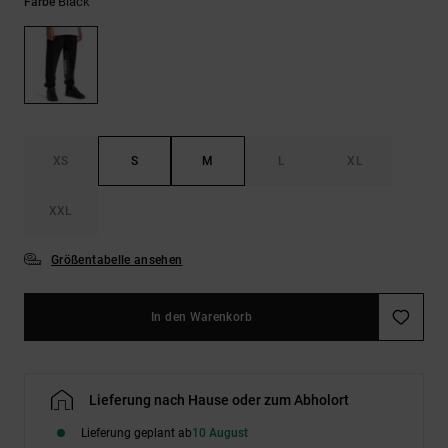
Kontaktformular.
Black
Farbe
FAQ
ansehen
XS
S
M
L
XL
XXL
Größentabelle ansehen
In den Warenkorb
Lieferung nach Hause oder zum Abholort
Lieferung geplant ab
10 August