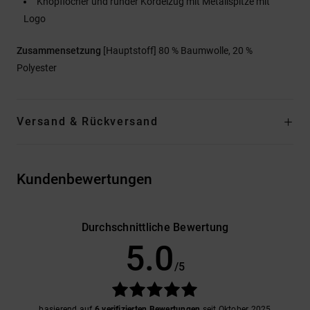
Knopflöcher und runder Kordelzug mit Metallspitze mit
Logo
Zusammensetzung
[Hauptstoff] 80 % Baumwolle, 20 %
Polyester
Versand & Rückversand
Kundenbewertungen
Durchschnittliche Bewertung
5.0
/5
basierend auf
6 verifizierten Bewertungen
seit Oktober 2025