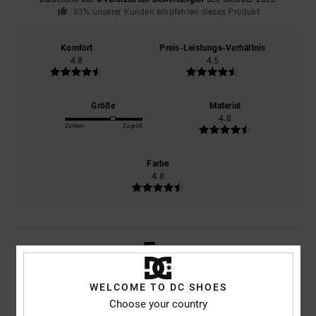
83% unserer Kunden empfehlen dieses Produkt
Komfort
Preis-Leistungs-Verhältnis
4.8
4.5
Größe
Material
4.8
Zu klein
Zu groß
Farbe
4.8
5
/5
WELCOME TO DC SHOES
Choose your country