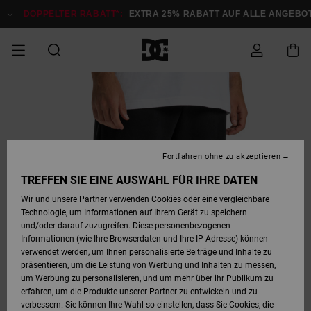
Direkt
zur
DOPPELTER RABATT*:
EXTRA 25% RABATT AUF ALLE ANGEBOTE
Produktinformation
springen
DOPPELTER
SALE MÄNNER
ESSENTIALS
ESSENTIALS
ESSENTIALS
SKATE SHOP
SNOW SHOP FÜR
Auf meine
Schuhe
Schuhe
Sale Schuhe
Stag
Astrix
Neue Kollektio
Neue Kollektio
Caps & Hüte
Chelsea
Pixie
Neue Kollektio
Schneejacken
Court Graffik
Neue Kollektio
Neue Kollektio
Hüte & Caps
Skaterschuhe
Team
Schneejacken
Snowboard Boo
Snowboard Boo
Bestellung
RABATT
MÄNNER
zugreifen
SALE FRAUEN
HIGHLIGHTS
HIGHLIGHTS
SCHUHE
COMMUNITY
Sale Bekleidun
Snow
Sale Bekleidun
Court Graffik
Ducati
Skate
Sweatshirts
Mützen
Court Graffik
Astrix
Sneakers
Snowboardhos
Pure
Skate
T-Shirts
Mützen
Alle ansehen
Snowboardhos
Schneejacken
Snowboardjac
MÄNNER
SNOW SHOP FÜR
Fortfahren ohne zu akzeptieren
Versand
FRAUEN
SALE KINDER
SCHUHE
SCHUHE
BEKLEIDUNG
Accessoires
Sale Accessoi
Lynx
DC Command
Sneakers
T-shirts
Taschen &
Alle ansehen
DC Command
Skate
Alle ansehen
Stag
Babyschuhe
Sweatshirts &
Taschen
Snowboard Boo
Snowboardhos
Snowboardhos
TREFFEN SIE EINE AUSWAHL FÜR IHRE DATEN
FRAUEN
Rucksäcke
Hoodies
Retouren
Wir und unsere Partner verwenden Cookies oder eine vergleichbare
SNOW SHOP FÜR
Technologie, um Informationen auf Ihrem Gerät zu speichern
BEKLEIDUNG
KLEIDUNG
ACCESSOIRES
SALE SNOW
Sale Snow
Pure
Manteca
Sandalen
Hemden
Manteca
Sandalen
Sneakers
Alle ansehen
Winterschuhe
Alle ansehen
Mützen
KINDER
und/oder darauf zuzugreifen. Diese personenbezogenen
KINDER
Alle ansehen
Jacken & Mänt
Informationen (wie Ihre Browserdaten und Ihre IP-Adresse) können
Bezahlung
verwendet werden, um Ihnen personalisierte Beiträge und Inhalte zu
ACCESSOIRES
T-Shirts
Jacken & Mänt
Net
Construct
Winterschuhe
Jeans
Best Sellers
Snowboard Boo
Alle ansehen
Polarfleece &
Alle ansehen
präsentieren, um die Leistung von Werbung und Inhalten zu messen,
SKATE
Hemden
Softshells
um Werbung zu personalisieren, und um mehr über ihr Publikum zu
Geschenkkarte
erfahren, um die Produkte unserer Partner zu entwickeln und zu
Jacken & Mänt
Hoodies &
Alle ansehen
Ascend
Snowboard Boo
Jacken & Mänt
Unisex
verbessern. Sie können Ihre Wahl so einstellen, dass Sie Cookies, die
COURT GRAFFIK
Sweatshirts
Jeans & Hosen
Mützen