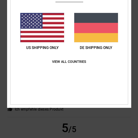
Laszlo
17. Februar 2026
Verifizierter Kauf
Gute Qualität
Original anzeigen - Dutch
Komfort
: 5
Preis-Leistungs-Verhältnis
: 5
Größe
: Groß
Material
: 5
/5
/5
/5
Farbe
: 5
/5
Ich empfehle dieses Produkt
5
US SHIPPING ONLY
DE SHIPPING ONLY
/5
VIEW ALL COUNTRIES
Laszlo
17. Februar 2026
Verifizierter Kauf
Sitzt bequem, gute Qualität.
Original anzeigen - Dutch
Komfort
: 5
Preis-Leistungs-Verhältnis
: 5
Größe
: Groß
Material
: 5
/5
/5
/5
Farbe
: 5
/5
Ich empfehle dieses Produkt
5
/5