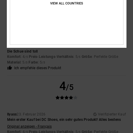
VIEW ALL COUNTRIES
5
/5
Adrian
9. April 2026
Verifizierter Kauf
Die Schue sind toll
Komfort
: 4
Preis-Leistungs-Verhältnis
: 5
Größe
: Perfekte Größe
/5
/5
Material
: 5
Farbe
: 5
/5
/5
Ich empfehle dieses Produkt
4
/5
Ilyass
23. Februar 2026
Verifizierter Kauf
Mein erster Kauf bei DC Shoes, ein sehr gutes Produkt! Alles bestens
Original anzeigen - Français
Komfort
: 4
Preis-Leistungs-Verhältnis
: 5
Größe
: Perfekte Größe
/5
/5