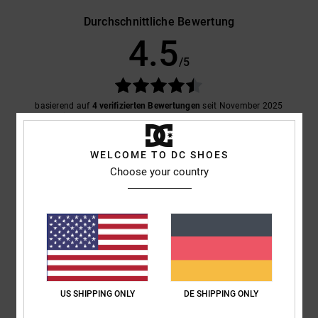
Durchschnittliche Bewertung
4.5
/5
basierend auf
4 verifizierten Bewertungen
seit November 2025
75% unserer Kunden empfehlen dieses Produkt
WELCOME TO DC SHOES
Komfort
Preis-Leistungs-Verhältnis
4.3
4.8
Choose your country
Größe
Material
4.8
Zu klein
Zu groß
Farbe
4.5
US SHIPPING ONLY
DE SHIPPING ONLY