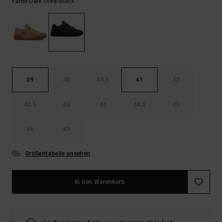
Kontaktformular.
Dark Grey/black
Farbe
FAQ
ansehen
39
40
40.5
41
42
42.5
43
44
44.5
45
46
47
Größentabelle ansehen
In den Warenkorb