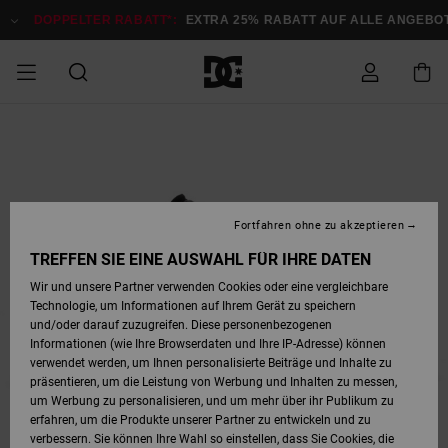
Direkt
zur
DOPPELTER RABATT*:
EXTRA 25% RABATT AUF ALLE ANGEBOTE
Produktinformation
springen
DOPPELTER
SALE MÄNNER
ESSENTIALS
ESSENTIALS
ESSENTIALS
SKATE SHOP
SNOW SHOP FÜR
Auf meine
Schuhe
Schuhe
Sale Schuhe
Stag
Astrix
Neue Kollektio
Neue Kollektio
Caps & Hüte
Chelsea
Pixie
Neue Kollektio
Schneejacken
Court Graffik
Neue Kollektio
Neue Kollektio
Hüte & Caps
Skaterschuhe
Team
Schneejacken
Snowboard Boo
Snowboard Boo
Bestellung
RABATT
MÄNNER
zugreifen
SALE FRAUEN
HIGHLIGHTS
HIGHLIGHTS
SCHUHE
COMMUNITY
Sale Bekleidun
Snow
Sale Bekleidun
Court Graffik
Ducati
Skate
Sweatshirts
Mützen
Court Graffik
Astrix
Sneakers
Snowboardhos
Pure
Skate
T-Shirts
Mützen
Alle ansehen
Snowboardhos
Schneejacken
Snowboardjac
MÄNNER
SNOW SHOP FÜR
Fortfahren ohne zu akzeptieren
Versand
FRAUEN
SALE KINDER
SCHUHE
SCHUHE
BEKLEIDUNG
Accessoires
Sale Accessoi
Lynx
DC Command
Sneakers
T-shirts
Taschen &
Alle ansehen
DC Command
Skate
Alle ansehen
Stag
Babyschuhe
Sweatshirts &
Taschen
Snowboard Boo
Snowboardhos
Snowboardhos
TREFFEN SIE EINE AUSWAHL FÜR IHRE DATEN
FRAUEN
Rucksäcke
Hoodies
Retouren
Wir und unsere Partner verwenden Cookies oder eine vergleichbare
SNOW SHOP FÜR
Technologie, um Informationen auf Ihrem Gerät zu speichern
BEKLEIDUNG
KLEIDUNG
ACCESSOIRES
SALE SNOW
Sale Snow
Pure
Manteca
Sandalen
Hemden
Manteca
Sandalen
Sneakers
Alle ansehen
Winterschuhe
Alle ansehen
Mützen
KINDER
und/oder darauf zuzugreifen. Diese personenbezogenen
KINDER
Alle ansehen
Jacken & Mänt
Informationen (wie Ihre Browserdaten und Ihre IP-Adresse) können
Bezahlung
verwendet werden, um Ihnen personalisierte Beiträge und Inhalte zu
ACCESSOIRES
T-Shirts
Jacken & Mänt
Net
Construct
Winterschuhe
Jeans
Best Sellers
Snowboard Boo
Alle ansehen
Polarfleece &
Alle ansehen
präsentieren, um die Leistung von Werbung und Inhalten zu messen,
SKATE
Hemden
Softshells
um Werbung zu personalisieren, und um mehr über ihr Publikum zu
Geschenkkarte
erfahren, um die Produkte unserer Partner zu entwickeln und zu
Jacken & Mänt
Hoodies &
Alle ansehen
Ascend
Snowboard Boo
Jacken & Mänt
Unisex
verbessern. Sie können Ihre Wahl so einstellen, dass Sie Cookies, die
COURT GRAFFIK
Sweatshirts
Jeans & Hosen
Mützen