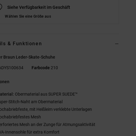
Siehe Verfügbarkeit im Geschäft
Wählen Sie eine Größe aus
ils & Funktionen
r Braun Leder-Skate-Schuhe
ADYS100634
Farbcode
210
ionen
aterial:
Obermaterial aus SUPER SUEDE™
uper-Stitch-Naht am Obermaterial
ochabriebfeste, mit Heißleim verklebte Unterlagen
ochabriebfestes Mesh
erforiertes Mesh an der Zunge für Atmungsaktivität
VA-Innensohle für extra Komfort