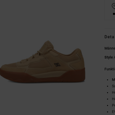
Deta
Männe
Style
Funkt
M
S
H
H
P
E