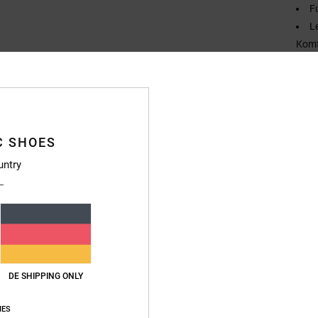
F
L
Komf
L
P
Zusa
Polyes
C SHOES
untry
Vers
DE SHIPPING ONLY
IES