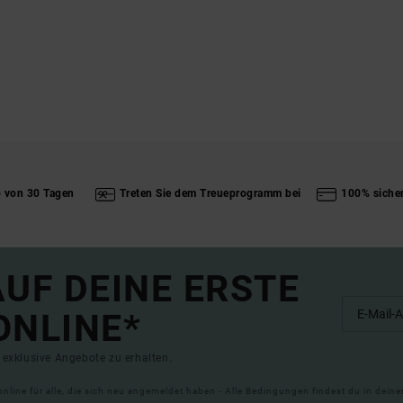
b von 30 Tagen
Treten Sie dem Treueprogramm bei
100% siche
UF DEINE ERSTE
ONLINE*
exklusive Angebote zu erhalten.
online für alle, die sich neu angemeldet haben - Alle Bedingungen findest du in dei