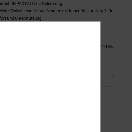
ußbett IMPACT-ALG für Polsterung
eichte Zwischensohle aus Schaum mit hoher Rückprallkraft für
ort und Unterstützung
eichte, abriebfeste, griffige Gummiaußensohle
arametrisches Laufsohlenprofil
mmensetzung
45.88% Leder, 32.94% Synthetikmaterial, 21.18%
ter
and & Rückversand