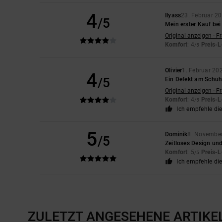
4
Ilyass
23. Februar 2
/5
Mein erster Kauf bei
Original anzeigen - F
Komfort
: 4
Preis-L
/5
Olivier
1. Februar 20
4
/5
Ein Defekt am Schuh
Original anzeigen - F
Komfort
: 4
Preis-L
/5
Ich empfehle di
5
Dominik
8. Novembe
/5
Zeitloses Design un
Komfort
: 5
Preis-L
/5
Ich empfehle di
ZULETZT ANGESEHENE ARTIKE