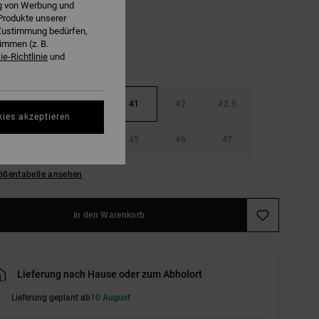
ng von Werbung und
Produkte unserer
r Zustimmung bedürfen,
immen (z. B.
e-Richtlinie
und
40
40.5
41
42
42.5
kies akzeptieren
44
44.5
45
46
47
ößentabelle ansehen
In den Warenkorb
Lieferung nach Hause oder zum Abholort
Lieferung geplant ab
10 August