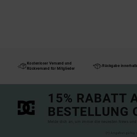
Kostenloser Versand und
Rückgabe innerhal
Rückversand für Mitglieder
15% RABATT A
BESTELLUNG 
Melde dich an, um immer die neuesten News und 
(*) Angebot gültig 