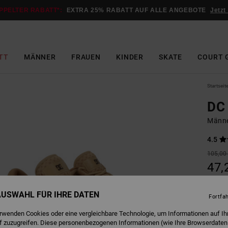
PPELTER RABATT*:
EXTRA 25% RABATT AUF ALLE ANGEBOTE
Jetzt
TT
MÄNNER
FRAUEN
KINDER
SKATE
COURT 
Startseit
DC 
Männe
4.5
105,00
47,
SALE
 AUSWAHL FÜR IHRE DATEN
DOPPE
Fortfa
erwenden Cookies oder eine vergleichbare Technologie, um Informationen auf Ih
f zuzugreifen. Diese personenbezogenen Informationen (wie Ihre Browserdaten
Farbe