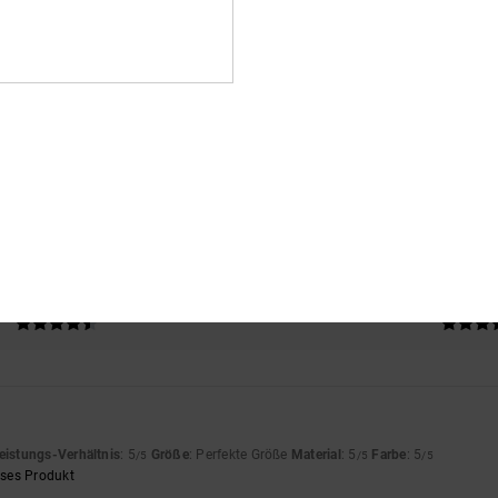
Durchschnittliche Bewertung
4.5
/5
basierend auf
4 verifizierten Bewertungen
seit November 2025
75% unserer Kunden empfehlen dieses Produkt
s-Leistungs-Verhältnis
Größe
Materi
4.8
4.8
Zu klein
Zu groß
eistungs-Verhältnis
: 5
Größe
: Perfekte Größe
Material
: 5
Farbe
: 5
/5
/5
/5
eses Produkt