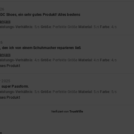
026
 DC Shoes, ein sehr gutes Produkt! Alles bestens
rançais
eistungs-Verhältnis
: 5
Größe
: Perfekte Größe
Material
: 5
Farbe
: 4
/5
/5
/5
26
, den ich von einem Schuhmacher reparieren ließ
rançais
eistungs-Verhältnis
: 4
Größe
: Perfekte Größe
Material
: 4
Farbe
: 4
/5
/5
/5
eses Produkt
r 2025
d super Passform.
eistungs-Verhältnis
: 5
Größe
: Perfekte Größe
Material
: 5
Farbe
: 5
/5
/5
/5
eses Produkt
Verifiziert von
TrustVille
L