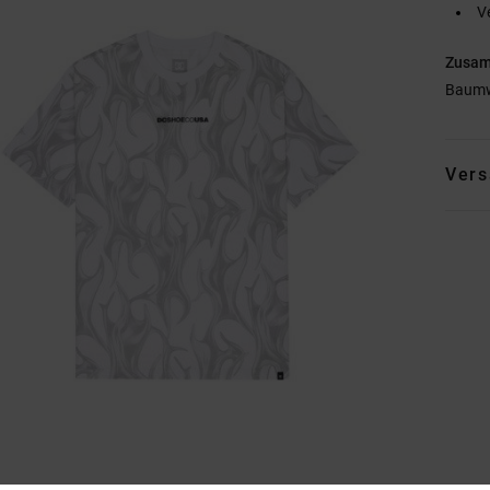
V
Zusa
Baumw
Vers