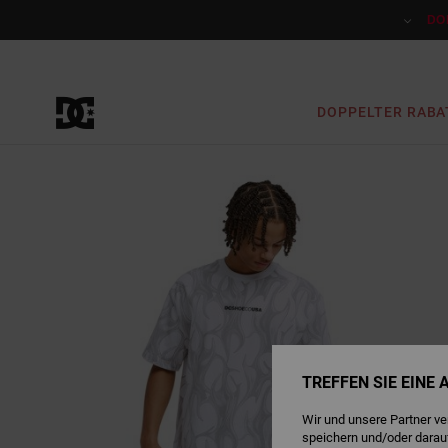
Direkt
zur
DO
Produktinformation
springen
DOPPELTER RABA
TREFFEN SIE EINE
Wir und unsere Partner v
speichern und/oder darau