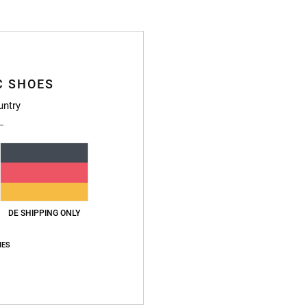
C SHOES
untry
DE SHIPPING ONLY
IES