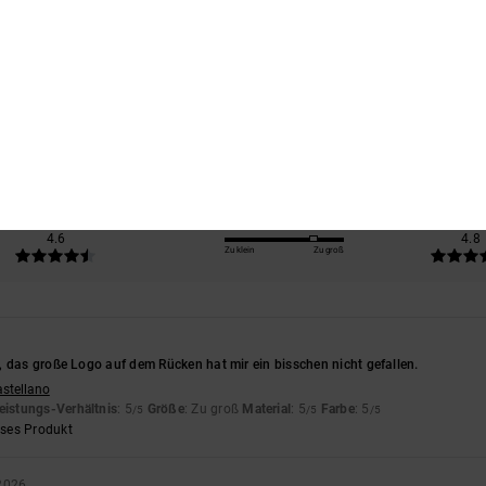
Durchschnittliche Bewertung
4.6
/5
basierend auf
5 verifizierten Bewertungen
seit Mai 2026
100% unserer Kunden empfehlen dieses Produkt
s-Leistungs-Verhältnis
Größe
Materi
4.6
4.8
Zu klein
Zu groß
 das große Logo auf dem Rücken hat mir ein bisschen nicht gefallen.
astellano
eistungs-Verhältnis
: 5
Größe
: Zu groß
Material
: 5
Farbe
: 5
/5
/5
/5
eses Produkt
 2026