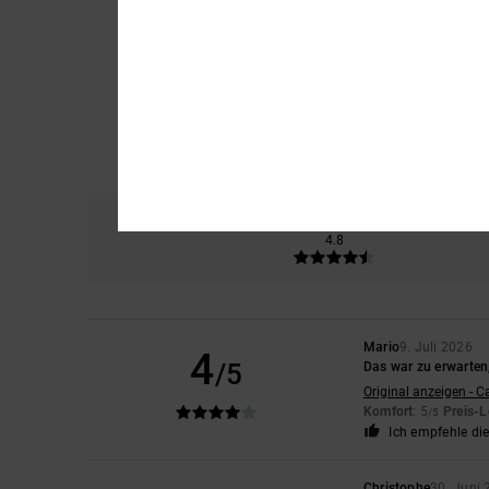
Komfort
Prei
4.8
Mario
9. Juli 2026
4
/5
Das war zu erwarten,
Original anzeigen - C
Komfort
: 5
Preis-L
/5
Ich empfehle di
Christophe
30. Juni