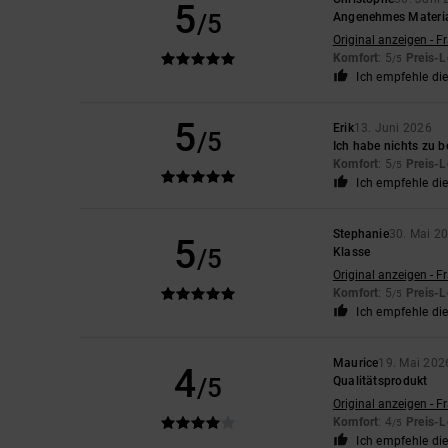
5
/5
Angenehmes Materi
Original anzeigen - F
Komfort
: 5
Preis-L
/5
Ich empfehle di
5
Erik
13. Juni 2026
/5
Ich habe nichts zu 
Komfort
: 5
Preis-L
/5
Ich empfehle di
Stephanie
30. Mai 2
5
/5
Klasse
Original anzeigen - F
Komfort
: 5
Preis-L
/5
Ich empfehle di
Maurice
19. Mai 202
4
/5
Qualitätsprodukt
Original anzeigen - F
Komfort
: 4
Preis-L
/5
Ich empfehle di