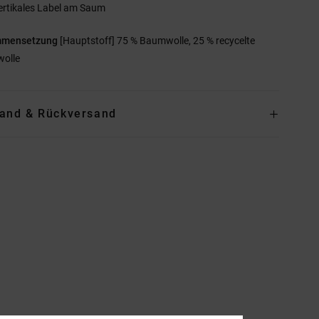
ertikales Label am Saum
mmensetzung
[Hauptstoff] 75 % Baumwolle, 25 % recycelte
olle
and & Rückversand