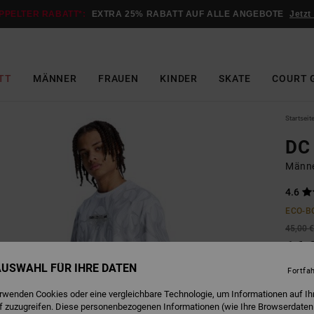
PPELTER RABATT*:
EXTRA 25% RABATT AUF ALLE ANGEBOTE
Jetzt
TT
MÄNNER
FRAUEN
KINDER
SKATE
COURT 
Startseit
DC 
Männe
4.6
ECO-B
45,00 
16,
 AUSWAHL FÜR IHRE DATEN
SALE
Fortfa
DOPPE
erwenden Cookies oder eine vergleichbare Technologie, um Informationen auf Ih
f zuzugreifen. Diese personenbezogenen Informationen (wie Ihre Browserdaten