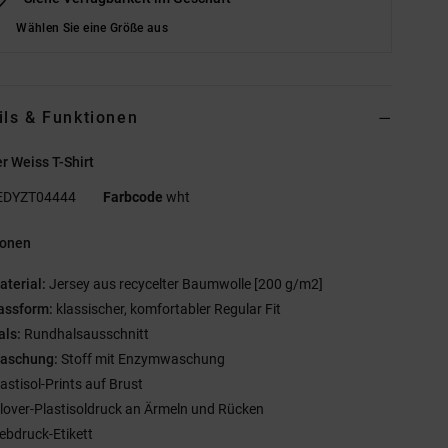
Wählen Sie eine Größe aus
ils & Funktionen
 Weiss T-Shirt
EDYZT04444
Farbcode
wht
ionen
aterial:
Jersey aus recycelter Baumwolle [200 g/m2]
assform:
klassischer, komfortabler Regular Fit
als:
Rundhalsausschnitt
aschung:
Stoff mit Enzymwaschung
lastisol-Prints auf Brust
llover-Plastisoldruck an Ärmeln und Rücken
iebdruck-Etikett