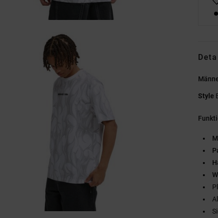
Deta
Männer
Style
Funkt
M
P
H
W
P
A
S