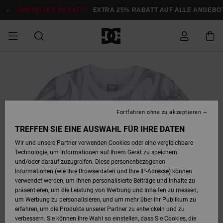
Direkt
zur
DOPPELTER RABATT*:
EXTRA 25% RABATT AUF ALLE ANGEBOTE
Produktinformation
springen
DOPPELTER
SALE MÄNNER
ESSENTIALS
ESSENTIALS
ESSENTIALS
SKATE SHOP
SNOW SHOP FÜR
Auf meine
Schuhe
Schuhe
Sale Schuhe
Stag
Astrix
Neue Kollektio
Neue Kollektio
Caps & Hüte
Chelsea
Pixie
Neue Kollektio
Schneejacken
Court Graffik
Neue Kollektio
Neue Kollektio
Hüte & Caps
Skaterschuhe
Team
Schneejacken
Snowboard Boo
Snowboard Boo
Bestellung
RABATT
MÄNNER
zugreifen
SALE FRAUEN
HIGHLIGHTS
HIGHLIGHTS
SCHUHE
COMMUNITY
Sale Bekleidun
Snow
Sale Bekleidun
Court Graffik
Ducati
Skate
Sweatshirts
Mützen
Court Graffik
Astrix
Sneakers
Snowboardhos
Pure
Skate
T-Shirts
Mützen
Alle ansehen
Snowboardhos
Schneejacken
Snowboardjac
MÄNNER
SNOW SHOP FÜR
Fortfahren ohne zu akzeptieren
Versand
FRAUEN
SALE KINDER
SCHUHE
SCHUHE
BEKLEIDUNG
Accessoires
Sale Accessoi
Lynx
DC Command
Sneakers
T-shirts
Taschen &
Alle ansehen
DC Command
Skate
Alle ansehen
Stag
Babyschuhe
Sweatshirts &
Taschen
Snowboard Boo
Snowboardhos
Snowboardhos
TREFFEN SIE EINE AUSWAHL FÜR IHRE DATEN
FRAUEN
Rucksäcke
Hoodies
Retouren
Wir und unsere Partner verwenden Cookies oder eine vergleichbare
SNOW SHOP FÜR
Technologie, um Informationen auf Ihrem Gerät zu speichern
BEKLEIDUNG
KLEIDUNG
ACCESSOIRES
SALE SNOW
Sale Snow
Pure
Manteca
Sandalen
Hemden
Manteca
Sandalen
Sneakers
Alle ansehen
Winterschuhe
Alle ansehen
Mützen
KINDER
und/oder darauf zuzugreifen. Diese personenbezogenen
KINDER
Alle ansehen
Jacken & Mänt
Informationen (wie Ihre Browserdaten und Ihre IP-Adresse) können
Bezahlung
verwendet werden, um Ihnen personalisierte Beiträge und Inhalte zu
ACCESSOIRES
T-Shirts
Jacken & Mänt
Net
Construct
Winterschuhe
Jeans
Best Sellers
Snowboard Boo
Alle ansehen
Polarfleece &
Alle ansehen
präsentieren, um die Leistung von Werbung und Inhalten zu messen,
SKATE
Hemden
Softshells
um Werbung zu personalisieren, und um mehr über ihr Publikum zu
Geschenkkarte
erfahren, um die Produkte unserer Partner zu entwickeln und zu
Jacken & Mänt
Hoodies &
Alle ansehen
Ascend
Snowboard Boo
Jacken & Mänt
Unisex
verbessern. Sie können Ihre Wahl so einstellen, dass Sie Cookies, die
COURT GRAFFIK
Sweatshirts
Jeans & Hosen
Mützen