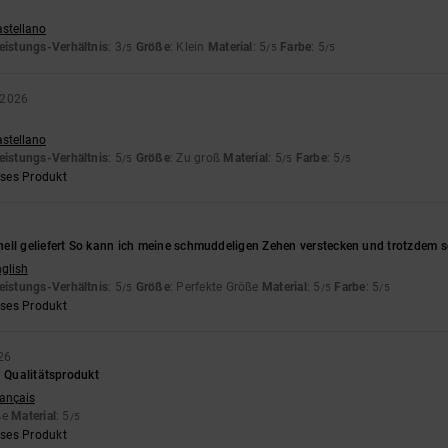
astellano
eistungs-Verhältnis
: 3
Größe
: Klein
Material
: 5
Farbe
: 5
/5
/5
/5
 2026
astellano
eistungs-Verhältnis
: 5
Größe
: Zu groß
Material
: 5
Farbe
: 5
/5
/5
/5
eses Produkt
ell geliefert So kann ich meine schmuddeligen Zehen verstecken und trotzdem
nglish
eistungs-Verhältnis
: 5
Größe
: Perfekte Größe
Material
: 5
Farbe
: 5
/5
/5
/5
eses Produkt
26
n Qualitätsprodukt
rançais
ße
Material
: 5
/5
eses Produkt