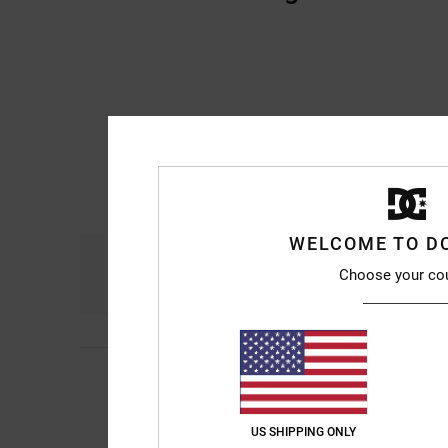
WELCOME TO D
Komfort
Prei
Choose your co
4.5
Mario
9. Juli 2026
5
/5
Besser als erwartet
Original anzeigen - C
Komfort
: 5
Preis-L
US SHIPPING ONLY
/5