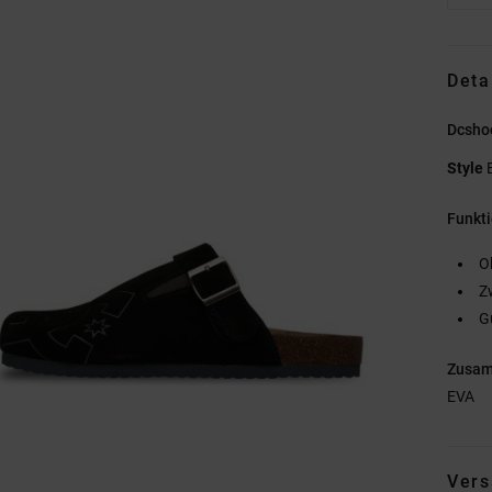
Deta
Dcsho
Style
Funkt
O
Z
G
Zusa
EVA
Vers