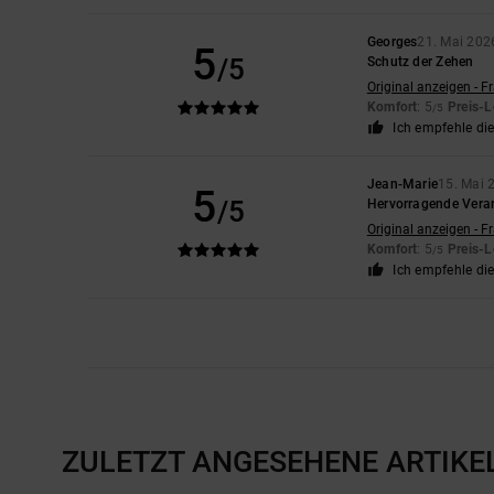
Georges
21. Mai 202
5
/5
Schutz der Zehen
Original anzeigen - F
Komfort
: 5
Preis-L
/5
Ich empfehle di
Jean-Marie
15. Mai 
5
/5
Hervorragende Verar
Original anzeigen - F
Komfort
: 5
Preis-L
/5
Ich empfehle di
ZULETZT ANGESEHENE ARTIKE