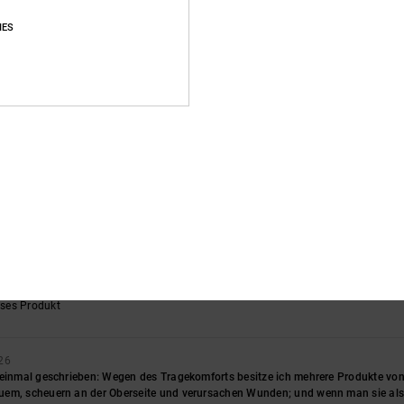
eses Produkt
IES
angekommen, ich habe Schwierigkeiten, sie wiederherzustellen.
rançais
eistungs-Verhältnis
: 4
Größe
: Groß
Material
: 4
Farbe
: 5
/5
/5
/5
026
r hoher Qualität; bequem und angenehm zu tragen
rançais
eistungs-Verhältnis
: 5
Größe
: Perfekte Größe
Material
: 5
Farbe
: 5
/5
/5
/5
eses Produkt
eses Produkt
026
einmal geschrieben: Wegen des Tragekomforts besitze ich mehrere Produkte von D
em, scheuern an der Oberseite und verursachen Wunden; und wenn man sie als S