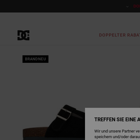
Direkt
zur
DO
Produktinformation
springen
DOPPELTER RABA
BRANDNEU
TREFFEN SIE EINE
Wir und unsere Partner v
speichern und/oder darau