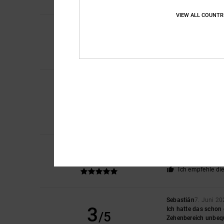
Ich empfehle di
VIEW ALL COUNTR
4
Greg
28. Juni 2026
/5
Sie sind beschädigt 
Original anzeigen - F
Komfort
: 4
Preis-L
/5
Christina
16. Juni 2
5
/5
Ein Produkt von seh
Original anzeigen - F
Komfort
: 5
Preis-L
/5
Ich empfehle di
5
/5
Nicolas
8. Juni 2026
Top
Ich empfehle di
Sebastián
7. Juni 2
3
Ich hatte das schon 
/5
Zehenbereich unbequ