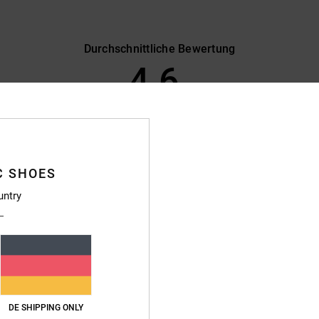
Durchschnittliche Bewertung
4.6
/5
basierend auf
15 verifizierten Bewertungen
seit April 2026
87% unserer Kunden empfehlen dieses Produkt
C SHOES
s-Leistungs-Verhältnis
Größe
Materi
untry
4.6
4.9
Zu klein
Zu groß
astellano
eistungs-Verhältnis
: 5
Größe
: Zu groß
Material
: 5
Farbe
: 5
DE SHIPPING ONLY
/5
/5
/5