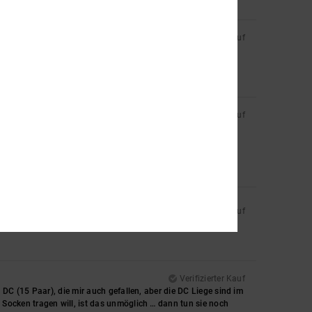
Verifizierter Kauf
Verifizierter Kauf
Verifizierter Kauf
Verifizierter Kauf
C (15 Paar), die mir auch gefallen, aber die DC Liege sind im
ocken tragen will, ist das unmöglich … dann tun sie noch