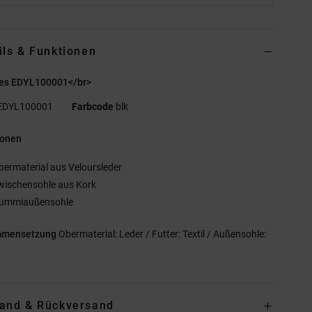
ils & Funktionen
es EDYL100001</br>
EDYL100001
Farbcode
blk
ionen
bermaterial aus Veloursleder
wischensohle aus Kork
ummiaußensohle
mmensetzung
Obermaterial: Leder / Futter: Textil / Außensohle:
and & Rückversand