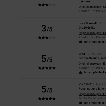
mehr weh.
Original anzeigen - C
Komfort
: 1
Preis-L
/5
Jose Manuel
1. Juni
3
/5
Große Größe
Original anzeigen - C
Komfort
: 5
Preis-L
/5
Ich empfehle di
Greg
1. Juni 2026
5
/5
Schöne Schuhe, schn
Original anzeigen - E
Komfort
: 4
Preis-L
/5
Ich empfehle di
VINCENT
22. Mai 20
5
/5
Passt gut und ist ei
Original anzeigen - F
Größe
: Perfekte Grö
Ich empfehle di