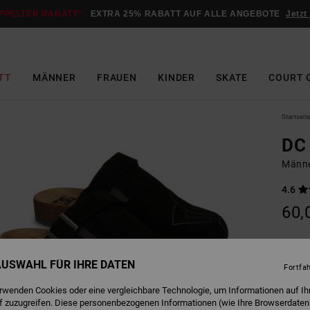
PPELTER RABATT*:
EXTRA 25% RABATT AUF ALLE ANGEBOTE
Jetzt
TT
MÄNNER
FRAUEN
KINDER
SKATE
COURT 
Startseit
DC 
Männe
4.6
60,
B
Farbe
 AUSWAHL FÜR IHRE DATEN
Fortfa
erwenden Cookies oder eine vergleichbare Technologie, um Informationen auf Ih
f zuzugreifen. Diese personenbezogenen Informationen (wie Ihre Browserdaten