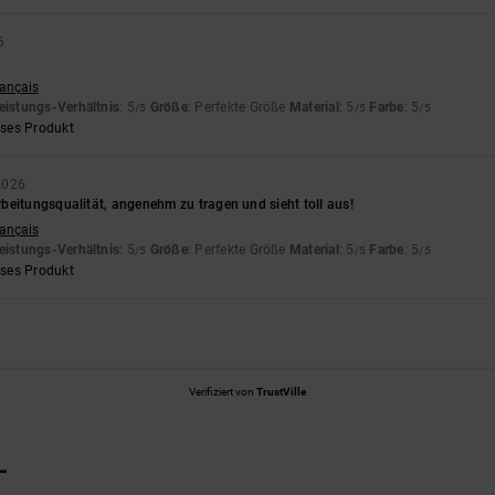
6
rançais
eistungs-Verhältnis
: 5
Größe
: Perfekte Größe
Material
: 5
Farbe
: 5
/5
/5
/5
eses Produkt
2026
beitungsqualität, angenehm zu tragen und sieht toll aus!
rançais
eistungs-Verhältnis
: 5
Größe
: Perfekte Größe
Material
: 5
Farbe
: 5
/5
/5
/5
eses Produkt
Verifiziert von
TrustVille
L