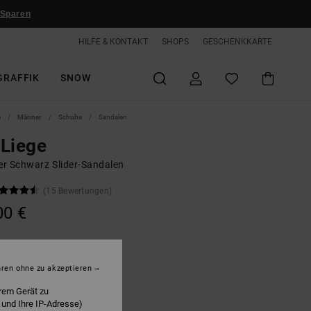
 Sparen
HILFE & KONTAKT
SHOPS
GESCHENKKARTE
GRAFFIK
SNOW
e
Männer
Schuhe
Sandalen
Liege
r Schwarz Slider-Sandalen
(15 Bewertungen)
00 €
lack
hren ohne zu akzeptieren
rem Gerät zu
 und Ihre IP-Adresse)