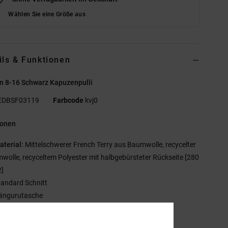
Wählen Sie eine Größe aus
ils & Funktionen
n 8-16 Schwarz Kapuzenpulli
EDBSF03119
Farbcode
kvj0
ionen
aterial:
Mittelschwerer French Terry aus Baumwolle, recycelter
wolle, recyceltem Polyester mit halbgebürsteter Rückseite [280
]
tandard Schnitt
ängurutasche
gitale Prints auf der Brust
ischgrätenband am Nacken