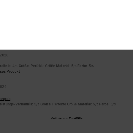
basierend auf
2 verifizierten Bewertungen
seit Februar 2026
50% unserer Kunden empfehlen dieses Produkt
s-Leistungs-Verhältnis
Größe
Materi
4.5
5.0
Zu klein
Zu groß
 2026
hältnis
: 4
Größe
: Perfekte Größe
Material
: 5
Farbe
: 5
/5
/5
/5
eses Produkt
2026
rançais
eistungs-Verhältnis
: 5
Größe
: Perfekte Größe
Material
: 5
Farbe
: 5
/5
/5
/5
Verifiziert von
TrustVille