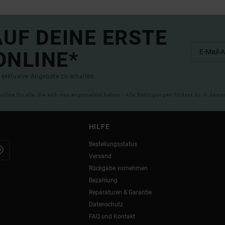
UF DEINE ERSTE
ONLINE*
exklusive Angebote zu erhalten.
online für alle, die sich neu angemeldet haben - Alle Bedingungen findest du in dei
HILFE
Bestellungsstatus
Versand
Rückgabe vornehmen
Bezahlung
Reparaturen & Garantie
Datenschutz
FAQ und Kontakt