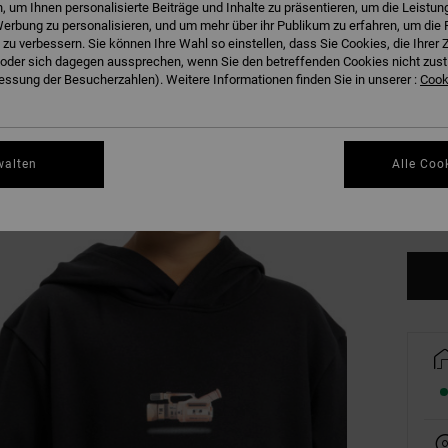
 um Ihnen personalisierte Beiträge und Inhalte zu präsentieren, um die Leistu
B
Farbe
erbung zu personalisieren, und um mehr über ihr Publikum zu erfahren, um die 
 zu verbessern. Sie können Ihre Wahl so einstellen, dass Sie Cookies, die Ihre
der sich dagegen aussprechen, wenn Sie den betreffenden Cookies nicht zust
ssung der Besucherzahlen). Weitere Informationen finden Sie in unserer :
Cooki
walten
Alle Coo
8/X
Gr