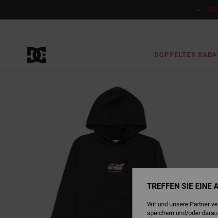
Direkt
zur
DO
Produktinformation
springen
DOPPELTER RABA
TREFFEN SIE EINE
Wir und unsere Partner v
speichern und/oder darau