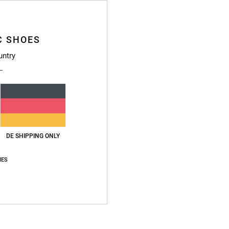
D
Zusa
C SHOES
Baumwo
untry
Vers
DE SHIPPING ONLY
IES
Durchschnittliche Bewertung
5.0
/5