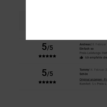
Komfort
Prei
5.0
5
Andreas
28. Februar
/5
Einfach so
Preis-Leistungs-Ver
Ich empfehle di
5
Tommy
14. Februar 
/5
Schön
Original anzeigen - F
Komfort
: 5
Preis-L
/5