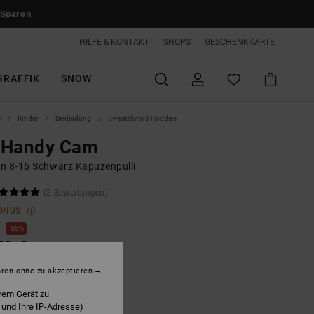
 Sparen
HILFE & KONTAKT
SHOPS
GESCHENKKARTE
GRAFFIK
SNOW
e
Kinder
Bekleidung
Sweatshirts & Hoodies
 Handy Cam
n 8-16 Schwarz Kapuzenpulli
(2 Bewertungen)
ONUS
€
55%
50 €
hren ohne zu akzeptieren
LTER RABATT EXTRA 25 %
rem Gerät zu
 und Ihre IP-Adresse)