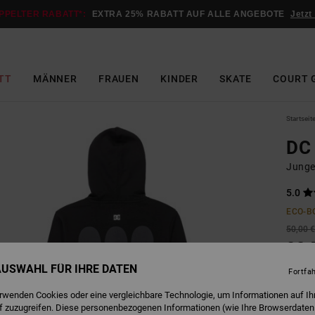
PPELTER RABATT*:
EXTRA 25% RABATT AUF ALLE ANGEBOTE
Jetzt
TT
MÄNNER
FRAUEN
KINDER
SKATE
COURT 
Startseit
DC
Junge
5.0
ECO-B
50,00 
22,
 AUSWAHL FÜR IHRE DATEN
SALE
Fortfa
DOPPE
erwenden Cookies oder eine vergleichbare Technologie, um Informationen auf Ih
f zuzugreifen. Diese personenbezogenen Informationen (wie Ihre Browserdaten