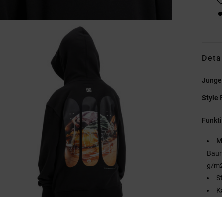
Deta
Junge
Style
Funkt
M
Baum
g/m2
S
K
Di
F