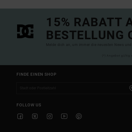
15% RABATT A
BESTELLUNG 
Melde dich an, um immer die neuesten News und 
(*) Angebot gültig 
FINDE EINEN SHOP
FOLLOW US