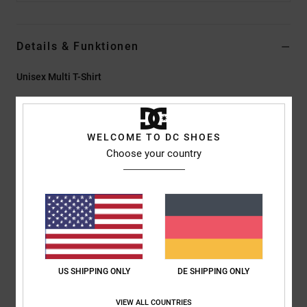
Details & Funktionen
Unisex Multi T-Shirt
Style
EDYKT03562
Farbcode
gsw6
Funktionen
WELCOME TO DC SHOES
Choose your country
Material:
Offenes Polyester-Mesh, 245 g/m2
Passform:
Standard Fit
Rundhalsausschnitt mit flachem Rippstrick
Nackenband aus Mesh-Oberstoff
Sublimationsdruck
DC Logo-Details
US SHIPPING ONLY
DE SHIPPING ONLY
Zusammensetzung
[Hauptstoff] 100 % Polyester
VIEW ALL COUNTRIES