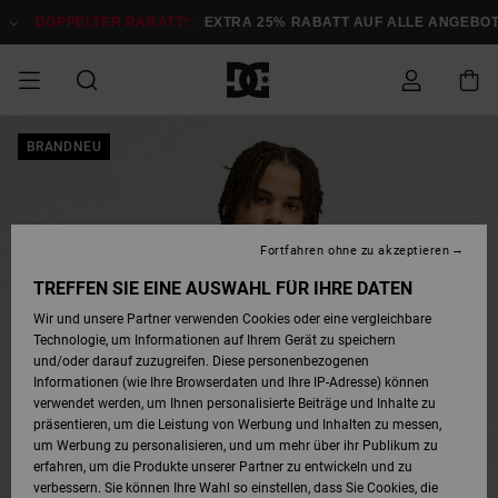
Direkt
zur
DOPPELTER RABATT*:
EXTRA 25% RABATT AUF ALLE ANGEBOTE
Produktinformation
springen
DOPPELTER
BRANDNEU
SALE MÄNNER
ESSENTIALS
ESSENTIALS
ESSENTIALS
SKATE SHOP
SNOW SHOP FÜR
Auf meine
Schuhe
Schuhe
Sale Schuhe
Stag
Astrix
Neue Kollektio
Neue Kollektio
Caps & Hüte
Chelsea
Pixie
Neue Kollektio
Schneejacken
Court Graffik
Neue Kollektio
Neue Kollektio
Hüte & Caps
Skaterschuhe
Team
Schneejacken
Snowboard Boo
Snowboard Boo
Bestellung
RABATT
MÄNNER
zugreifen
SALE FRAUEN
HIGHLIGHTS
HIGHLIGHTS
SCHUHE
COMMUNITY
Sale Bekleidun
Snow
Sale Bekleidun
Court Graffik
Ducati
Skate
Sweatshirts
Mützen
Court Graffik
Astrix
Sneakers
Snowboardhos
Pure
Skate
T-Shirts
Mützen
Alle ansehen
Snowboardhos
Schneejacken
Snowboardjac
MÄNNER
SNOW SHOP FÜR
Fortfahren ohne zu akzeptieren
Versand
FRAUEN
SALE KINDER
SCHUHE
SCHUHE
BEKLEIDUNG
Accessoires
Sale Accessoi
Lynx
DC Command
Sneakers
T-shirts
Taschen &
Alle ansehen
DC Command
Skate
Alle ansehen
Stag
Babyschuhe
Sweatshirts &
Taschen
Snowboard Boo
Snowboardhos
Snowboardhos
TREFFEN SIE EINE AUSWAHL FÜR IHRE DATEN
FRAUEN
Rucksäcke
Hoodies
Retouren
Wir und unsere Partner verwenden Cookies oder eine vergleichbare
SNOW SHOP FÜR
Technologie, um Informationen auf Ihrem Gerät zu speichern
BEKLEIDUNG
KLEIDUNG
ACCESSOIRES
SALE SNOW
Sale Snow
Pure
Manteca
Sandalen
Hemden
Manteca
Sandalen
Sneakers
Alle ansehen
Winterschuhe
Alle ansehen
Mützen
KINDER
und/oder darauf zuzugreifen. Diese personenbezogenen
KINDER
Alle ansehen
Jacken & Mänt
Informationen (wie Ihre Browserdaten und Ihre IP-Adresse) können
Bezahlung
verwendet werden, um Ihnen personalisierte Beiträge und Inhalte zu
ACCESSOIRES
T-Shirts
Jacken & Mänt
Net
Construct
Winterschuhe
Jeans
Best Sellers
Snowboard Boo
Alle ansehen
Polarfleece &
Alle ansehen
präsentieren, um die Leistung von Werbung und Inhalten zu messen,
SKATE
Hemden
Softshells
um Werbung zu personalisieren, und um mehr über ihr Publikum zu
Geschenkkarte
erfahren, um die Produkte unserer Partner zu entwickeln und zu
Jacken & Mänt
Hoodies &
Alle ansehen
Ascend
Snowboard Boo
Jacken & Mänt
Unisex
verbessern. Sie können Ihre Wahl so einstellen, dass Sie Cookies, die
COURT GRAFFIK
Sweatshirts
Jeans & Hosen
Mützen