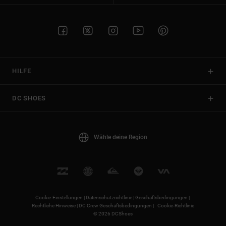
HILFE
DC SHOES
Wähle deine Region
Cookie-Einstellungen |
Datenschutzrichtlinie |
Geschäftsbedingungen |
Rechtliche Hinweise |
DC Crew Geschäftsbedingungen |
Cookie-Richtlinie
© 2026 DCShoes