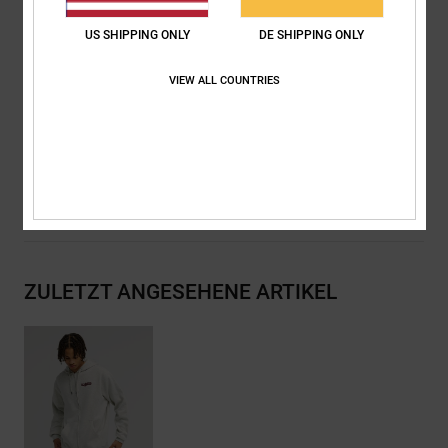
Mittiger Nylon-Spiralreißverschluss
Metallösen und flache Kordelzüge mit Logo-Metallenden
US SHIPPING ONLY
DE SHIPPING ONLY
DC RE/SOLVE Branding
VIEW ALL COUNTRIES
Zusammensetzung
[Hauptstoff] 55 % Baumwolle, 25 % recycelte
Baumwolle, 20 % recyceltes Polyester
Versand & Rückversand
ZULETZT ANGESEHENE ARTIKEL