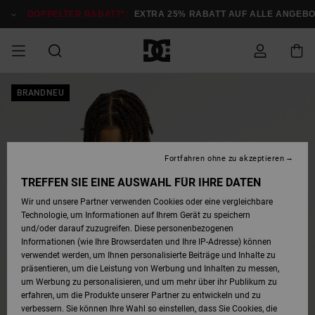
Direkt
zur
DOPPELTER RABATT*:
EXTRA 25% RABATT AUF ALLE ANGEBOT
Produktinformation
springen
DOPPELTER
BRANDNEU
SALE MÄNNER
ESSENTIALS
ESSENTIALS
ESSENTIALS
SKATE SHOP
SNOW SHOP FÜR
Auf meine
Schuhe
Schuhe
Sale Schuhe
Stag
Astrix
Neue Kollektio
Neue Kollektio
Caps & Hüte
Chelsea
Pixie
Neue Kollektio
Schneejacken
Court Graffik
Neue Kollektio
Neue Kollektio
Hüte & Caps
Skaterschuhe
Team
Schneejacken
Snowboard Boo
Snowboard Boo
Bestellung
RABATT
MÄNNER
zugreifen
SALE FRAUEN
HIGHLIGHTS
HIGHLIGHTS
SCHUHE
COMMUNITY
Sale Bekleidun
Snow
Sale Bekleidun
Court Graffik
Ducati
Skate
Sweatshirts
Mützen
Court Graffik
Astrix
Sneakers
Snowboardhos
Pure
Skate
T-Shirts
Mützen
Alle ansehen
Snowboardhos
Schneejacken
Snowboardjac
MÄNNER
SNOW SHOP FÜR
Fortfahren ohne zu akzeptieren
Versand
FRAUEN
SALE KINDER
SCHUHE
SCHUHE
BEKLEIDUNG
Accessoires
Sale Accessoi
Lynx
DC Command
Sneakers
T-shirts
Taschen &
Alle ansehen
DC Command
Skate
Alle ansehen
Stag
Babyschuhe
Sweatshirts &
Taschen
Snowboard Boo
Snowboardhos
Snowboardhos
TREFFEN SIE EINE AUSWAHL FÜR IHRE DATEN
FRAUEN
Rucksäcke
Hoodies
Retouren
Wir und unsere Partner verwenden Cookies oder eine vergleichbare
SNOW SHOP FÜR
Technologie, um Informationen auf Ihrem Gerät zu speichern
BEKLEIDUNG
KLEIDUNG
ACCESSOIRES
SALE SNOW
Sale Snow
Pure
Manteca
Sandalen
Hemden
Manteca
Sandalen
Sneakers
Alle ansehen
Winterschuhe
Alle ansehen
Mützen
KINDER
und/oder darauf zuzugreifen. Diese personenbezogenen
KINDER
Alle ansehen
Jacken & Mänt
Informationen (wie Ihre Browserdaten und Ihre IP-Adresse) können
Bezahlung
verwendet werden, um Ihnen personalisierte Beiträge und Inhalte zu
ACCESSOIRES
T-Shirts
Jacken & Mänt
Net
Construct
Winterschuhe
Jeans
Best Sellers
Snowboard Boo
Alle ansehen
Polarfleece &
Alle ansehen
präsentieren, um die Leistung von Werbung und Inhalten zu messen,
SKATE
Hemden
Softshells
um Werbung zu personalisieren, und um mehr über ihr Publikum zu
Geschenkkarte
erfahren, um die Produkte unserer Partner zu entwickeln und zu
Jacken & Mänt
Hoodies &
Alle ansehen
Ascend
Snowboard Boo
Jacken & Mänt
Unisex
verbessern. Sie können Ihre Wahl so einstellen, dass Sie Cookies, die
COURT GRAFFIK
Sweatshirts
Jeans & Hosen
Mützen