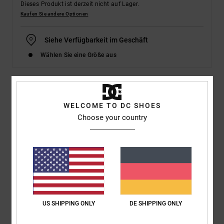
Dieses Produkt ist derzeit nicht auf Lager.
Kaufen Sie andere Optionen
Siehe Verfügbarkeit im Geschäft
Wählen Sie eine Größe aus
Details & Funktionen
WELCOME TO DC SHOES
Choose your country
Dcshoes ADYS400073</br>DC Shoes Cure - Leather Shoes for
Men
Style
ADYS400073
Farbcode
064
Funktionen
Fabric:
Leather, Nubuck, and/or suede upper [depending on
US SHIPPING ONLY
DE SHIPPING ONLY
colourway]
Comfort:
Foam Padded Collar and Tongue