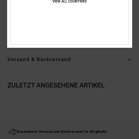
VIEW ALL COUNTRIES
Logo:
HF Weld Logo
Lining:
Mesh Lining
Outsole:
Abrasion-Resistant Sticky Rubber
Zusammensetzung
51% Leather, 37% Synthetic, 12% Polyester
Versand & Rückversand
ZULETZT ANGESEHENE ARTIKEL
Kostenloser Versand und Rückversand für Mitglieder