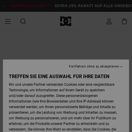
Direkt
zur
DOPPELTER RABATT*:
EXTRA 25% RABATT AUF ALLE ANGEBOTE
Produktinformation
springen
DOPPELTER
SALE MÄNNER
ESSENTIALS
ESSENTIALS
ESSENTIALS
SKATE SHOP
SNOW SHOP FÜR
Auf meine
Schuhe
Schuhe
Sale Schuhe
Stag
Astrix
Neue Kollektio
Neue Kollektio
Caps & Hüte
Chelsea
Pixie
Neue Kollektio
Schneejacken
Court Graffik
Neue Kollektio
Neue Kollektio
Hüte & Caps
Skaterschuhe
Team
Schneejacken
Snowboard Boo
Snowboard Boo
Bestellung
RABATT
MÄNNER
zugreifen
SALE FRAUEN
HIGHLIGHTS
HIGHLIGHTS
SCHUHE
COMMUNITY
Sale Bekleidun
Snow
Sale Bekleidun
Court Graffik
Ducati
Skate
Sweatshirts
Mützen
Court Graffik
Astrix
Sneakers
Snowboardhos
Pure
Skate
T-Shirts
Mützen
Alle ansehen
Snowboardhos
Schneejacken
Snowboardjac
MÄNNER
SNOW SHOP FÜR
Fortfahren ohne zu akzeptieren
Versand
FRAUEN
SALE KINDER
SCHUHE
SCHUHE
BEKLEIDUNG
Accessoires
Sale Accessoi
Lynx
DC Command
Sneakers
T-shirts
Taschen &
Alle ansehen
DC Command
Skate
Alle ansehen
Stag
Babyschuhe
Sweatshirts &
Taschen
Snowboard Boo
Snowboardhos
Snowboardhos
TREFFEN SIE EINE AUSWAHL FÜR IHRE DATEN
FRAUEN
Rucksäcke
Hoodies
Retouren
Wir und unsere Partner verwenden Cookies oder eine vergleichbare
SNOW SHOP FÜR
Technologie, um Informationen auf Ihrem Gerät zu speichern
BEKLEIDUNG
KLEIDUNG
ACCESSOIRES
SALE SNOW
Sale Snow
Pure
Manteca
Sandalen
Hemden
Manteca
Sandalen
Sneakers
Alle ansehen
Winterschuhe
Alle ansehen
Mützen
KINDER
und/oder darauf zuzugreifen. Diese personenbezogenen
KINDER
Alle ansehen
Jacken & Mänt
Informationen (wie Ihre Browserdaten und Ihre IP-Adresse) können
Bezahlung
verwendet werden, um Ihnen personalisierte Beiträge und Inhalte zu
ACCESSOIRES
T-Shirts
Jacken & Mänt
Net
Construct
Winterschuhe
Jeans
Best Sellers
Snowboard Boo
Alle ansehen
Polarfleece &
Alle ansehen
präsentieren, um die Leistung von Werbung und Inhalten zu messen,
SKATE
Hemden
Softshells
um Werbung zu personalisieren, und um mehr über ihr Publikum zu
Geschenkkarte
erfahren, um die Produkte unserer Partner zu entwickeln und zu
Jacken & Mänt
Hoodies &
Alle ansehen
Ascend
Snowboard Boo
Jacken & Mänt
Unisex
verbessern. Sie können Ihre Wahl so einstellen, dass Sie Cookies, die
COURT GRAFFIK
Sweatshirts
Jeans & Hosen
Mützen