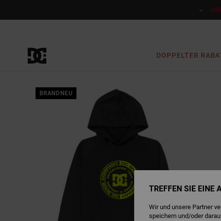
Direkt
zur
DO
Produktinformation
springen
DOPPELTER RABA
BRANDNEU
TREFFEN SIE EINE
Wir und unsere Partner v
speichern und/oder darau