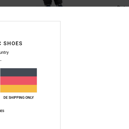
Deta
Junge
Style
C SHOES
Funkt
untry
M
Baum
g/m2
S
K
P
DE SHIPPING ONLY
F
D
IES
Zusa
Baumwo