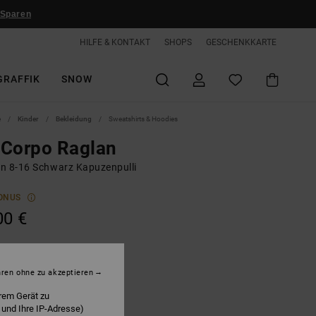
 Sparen
HILFE & KONTAKT
SHOPS
GESCHENKKARTE
GRAFFIK
SNOW
e
Kinder
Bekleidung
Sweatshirts & Hoodies
 Corpo Raglan
n 8-16 Schwarz Kapuzenpulli
ONUS
00 €
lack
hren ohne zu akzeptieren
rem Gerät zu
 und Ihre IP-Adresse)