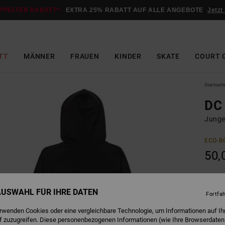
PPELTER RABATT*:
EXTRA 25% RABATT AUF ALLE ANGEBOTE
Jetzt
TT
MÄNNER
FRAUEN
KINDER
SKATE
COURT 
Startseit
DC
Junge
ECO-B
50,
B
Farbe
 AUSWAHL FÜR IHRE DATEN
Fortfa
erwenden Cookies oder eine vergleichbare Technologie, um Informationen auf Ih
f zuzugreifen. Diese personenbezogenen Informationen (wie Ihre Browserdaten