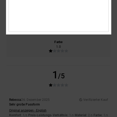
1.0
1.0
Größe
Material
2.0
Zu klein
Zu groß
Farbe
1.0
1
/5
Rebecca
26. Dezember 2025
Verifizierter Kauf
Sehr große Passform
Original anzeigen - English
Komfort
: 1
Preis-Leistungs-Verhältnis
: 1
Material
: 2
Farbe
: 1
/5
/5
/5
/5