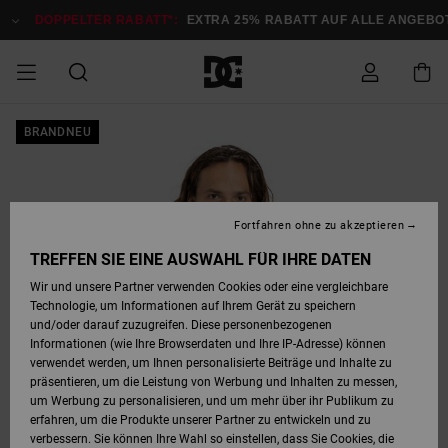
Direkt
zur
DOPPELTER RABATT*:
EXTRA 25% RABATT AUF ALLE ANGEBOTE
Produktinformation
springen
DOPPELTER
BRANDNEU
SALE MÄNNER
ESSENTIALS
ESSENTIALS
ESSENTIALS
SKATE SHOP
SNOW SHOP FÜR
Auf meine
Schuhe
Schuhe
Sale Schuhe
Stag
Astrix
Neue Kollektio
Neue Kollektio
Caps & Hüte
Chelsea
Pixie
Neue Kollektio
Schneejacken
Court Graffik
Neue Kollektio
Neue Kollektio
Hüte & Caps
Skaterschuhe
Team
Schneejacken
Snowboard Boo
Snowboard Boo
Bestellung
RABATT
MÄNNER
zugreifen
SALE FRAUEN
HIGHLIGHTS
HIGHLIGHTS
SCHUHE
COMMUNITY
Sale Bekleidun
Snow
Sale Bekleidun
Court Graffik
Ducati
Skate
Sweatshirts
Mützen
Court Graffik
Astrix
Sneakers
Snowboardhos
Pure
Skate
T-Shirts
Mützen
Alle ansehen
Snowboardhos
Schneejacken
Snowboardjac
MÄNNER
SNOW SHOP FÜR
Fortfahren ohne zu akzeptieren
Versand
FRAUEN
SALE KINDER
SCHUHE
SCHUHE
BEKLEIDUNG
Accessoires
Sale Accessoi
Lynx
DC Command
Sneakers
T-shirts
Taschen &
Alle ansehen
DC Command
Skate
Alle ansehen
Stag
Babyschuhe
Sweatshirts &
Taschen
Snowboard Boo
Snowboardhos
Snowboardhos
TREFFEN SIE EINE AUSWAHL FÜR IHRE DATEN
FRAUEN
Rucksäcke
Hoodies
Retouren
Wir und unsere Partner verwenden Cookies oder eine vergleichbare
SNOW SHOP FÜR
Technologie, um Informationen auf Ihrem Gerät zu speichern
BEKLEIDUNG
KLEIDUNG
ACCESSOIRES
SALE SNOW
Sale Snow
Pure
Manteca
Sandalen
Hemden
Manteca
Sandalen
Sneakers
Alle ansehen
Winterschuhe
Alle ansehen
Mützen
KINDER
und/oder darauf zuzugreifen. Diese personenbezogenen
KINDER
Alle ansehen
Jacken & Mänt
Informationen (wie Ihre Browserdaten und Ihre IP-Adresse) können
Bezahlung
verwendet werden, um Ihnen personalisierte Beiträge und Inhalte zu
ACCESSOIRES
T-Shirts
Jacken & Mänt
Net
Construct
Winterschuhe
Jeans
Best Sellers
Snowboard Boo
Alle ansehen
Polarfleece &
Alle ansehen
präsentieren, um die Leistung von Werbung und Inhalten zu messen,
SKATE
Hemden
Softshells
um Werbung zu personalisieren, und um mehr über ihr Publikum zu
Geschenkkarte
erfahren, um die Produkte unserer Partner zu entwickeln und zu
Jacken & Mänt
Hoodies &
Alle ansehen
Ascend
Snowboard Boo
Jacken & Mänt
Unisex
verbessern. Sie können Ihre Wahl so einstellen, dass Sie Cookies, die
COURT GRAFFIK
Sweatshirts
Jeans & Hosen
Mützen