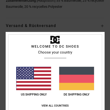
Zusammensetzung
[Hauptstoff] 55 % Baumwolle, 25 % recycelte
Baumwolle, 20 % recyceltes Polyester
Versand & Rückversand
Kundenbewertungen
WELCOME TO DC SHOES
Choose your country
Durchschnittliche Bewertung
1.0
/5
basierend auf
1 verifizierten Bewertungen
seit Dezember 2025
US SHIPPING ONLY
DE SHIPPING ONLY
0% unserer Kunden empfehlen dieses Produkt
VIEW ALL COUNTRIES
Komfort
Preis-Leistungs-Verhältnis