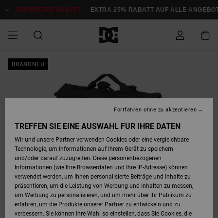
Direkt
zur
DOPPELTER RABATT*:
EXTRA 25% RABATT AUF ALLE ANGEBOTE
Produktinformation
springen
DOPPELTER
BRANDNEU
SALE MÄNNER
ESSENTIALS
ESSENTIALS
ESSENTIALS
SKATE SHOP
SNOW SHOP FÜR
Auf meine
Schuhe
Schuhe
Sale Schuhe
Stag
Astrix
Neue Kollektio
Neue Kollektio
Caps & Hüte
Chelsea
Pixie
Neue Kollektio
Schneejacken
Court Graffik
Neue Kollektio
Neue Kollektio
Hüte & Caps
Skaterschuhe
Team
Schneejacken
Snowboard Boo
Snowboard Boo
Bestellung
RABATT
MÄNNER
zugreifen
SALE FRAUEN
HIGHLIGHTS
HIGHLIGHTS
SCHUHE
COMMUNITY
Sale Bekleidun
Snow
Sale Bekleidun
Court Graffik
Ducati
Skate
Sweatshirts
Mützen
Court Graffik
Astrix
Sneakers
Snowboardhos
Pure
Skate
T-Shirts
Mützen
Alle ansehen
Snowboardhos
Schneejacken
Snowboardjac
MÄNNER
SNOW SHOP FÜR
Fortfahren ohne zu akzeptieren
Versand
FRAUEN
SALE KINDER
SCHUHE
SCHUHE
BEKLEIDUNG
Accessoires
Sale Accessoi
Lynx
DC Command
Sneakers
T-shirts
Taschen &
Alle ansehen
DC Command
Skate
Alle ansehen
Stag
Babyschuhe
Sweatshirts &
Taschen
Snowboard Boo
Snowboardhos
Snowboardhos
TREFFEN SIE EINE AUSWAHL FÜR IHRE DATEN
FRAUEN
Rucksäcke
Hoodies
Retouren
Wir und unsere Partner verwenden Cookies oder eine vergleichbare
SNOW SHOP FÜR
Technologie, um Informationen auf Ihrem Gerät zu speichern
BEKLEIDUNG
KLEIDUNG
ACCESSOIRES
SALE SNOW
Sale Snow
Pure
Manteca
Sandalen
Hemden
Manteca
Sandalen
Sneakers
Alle ansehen
Winterschuhe
Alle ansehen
Mützen
KINDER
und/oder darauf zuzugreifen. Diese personenbezogenen
KINDER
Alle ansehen
Jacken & Mänt
Informationen (wie Ihre Browserdaten und Ihre IP-Adresse) können
Bezahlung
verwendet werden, um Ihnen personalisierte Beiträge und Inhalte zu
ACCESSOIRES
T-Shirts
Jacken & Mänt
Net
Construct
Winterschuhe
Jeans
Best Sellers
Snowboard Boo
Alle ansehen
Polarfleece &
Alle ansehen
präsentieren, um die Leistung von Werbung und Inhalten zu messen,
SKATE
Hemden
Softshells
um Werbung zu personalisieren, und um mehr über ihr Publikum zu
Geschenkkarte
erfahren, um die Produkte unserer Partner zu entwickeln und zu
Jacken & Mänt
Hoodies &
Alle ansehen
Ascend
Snowboard Boo
Jacken & Mänt
Unisex
verbessern. Sie können Ihre Wahl so einstellen, dass Sie Cookies, die
COURT GRAFFIK
Sweatshirts
Jeans & Hosen
Mützen