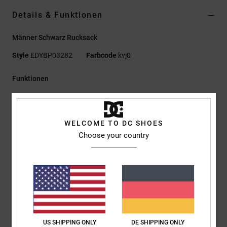
Details & Funktionen
Männer Schwarz Rucksack
Style
EDYBP03282
Farbcode
kvj0
Funktionen
Material:
100 % recyceltes Polyester 600D mit Futter aus
recyceltem Polyester
WELCOME TO DC SHOES
Großes Hauptfach mit Reißverschluss
Choose your country
Organizer-Innenfach
Innenliegendes, gepolstertes und erhöhtes Laptopfach
Gepolstertes Rückenteil
Verstellbare, gepolsterte Schultergurte mit Brustschnalle
Kunstleder-Patch
DC-Logo am Skate-Strap
Abmessungen:
48 X 32,5 X 14 Cm
US SHIPPING ONLY
DE SHIPPING ONLY
Volumen:
20 Liter