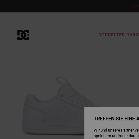
Direkt
zur
DO
Produktinformation
springen
DOPPELTER RABA
TREFFEN SIE EINE
Wir und unsere Partner v
speichern und/oder darau