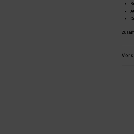
B
A
C
Zusa
Vers