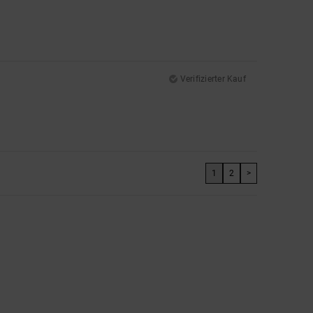
Verifizierter Kauf
1
2
>