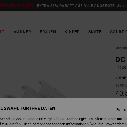
PPELTER RABATT*:
EXTRA 25% RABATT AUF ALLE ANGEBOTE
Jetzt
TT
MÄNNER
FRAUEN
KINDER
SKATE
COURT 
Startseit
DC 
Fraue
4.4
90,00 
40,
SALE
 AUSWAHL FÜR IHRE DATEN
DOPPE
Fortfa
erwenden Cookies oder eine vergleichbare Technologie, um Informationen auf Ih
f zuzugreifen. Diese personenbezogenen Informationen (wie Ihre Browserdaten
W
Farbe