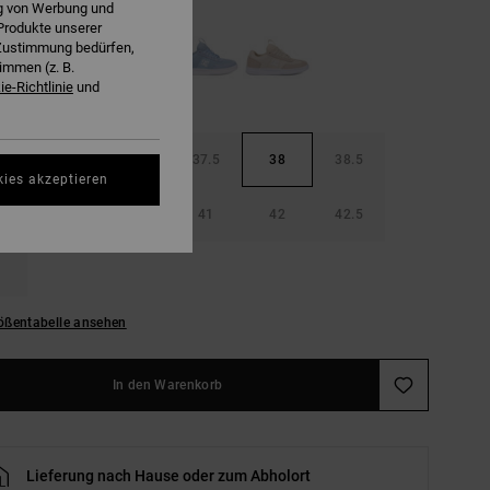
ng von Werbung und
Produkte unserer
r Zustimmung bedürfen,
immen (z. B.
e-Richtlinie
und
36.5
37
37.5
38
38.5
kies akzeptieren
40
40.5
41
42
42.5
ößentabelle ansehen
In den Warenkorb
Lieferung nach Hause oder zum Abholort