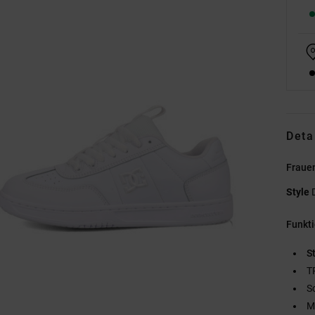
Deta
Fraue
Style
Funkt
St
T
S
M