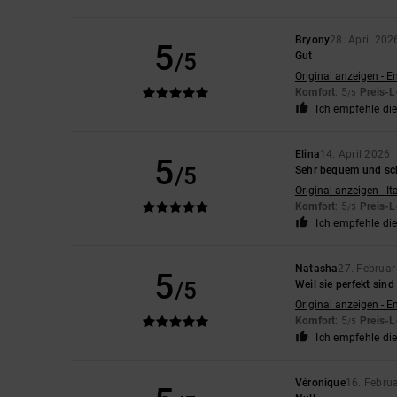
Bryony
28. April 202
5
/5
Gut
Original anzeigen - E
Komfort
: 5
Preis-L
/5
Ich empfehle di
Elina
14. April 2026
5
/5
Sehr bequem und sc
Original anzeigen - It
Komfort
: 5
Preis-L
/5
Ich empfehle di
Natasha
27. Februa
5
/5
Weil sie perfekt sind
Original anzeigen - E
Komfort
: 5
Preis-L
/5
Ich empfehle di
Véronique
16. Febru