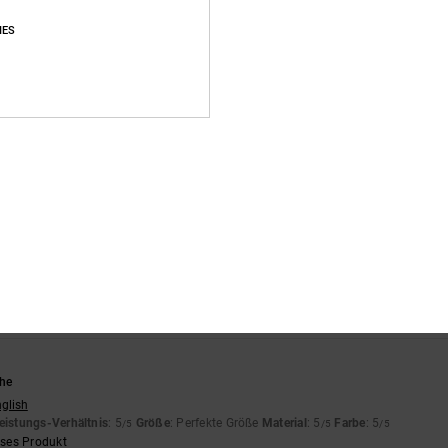
IES
 schmal. Nicht das, was ich von einem DC-Trainer erwartet hatte.
nglish
eistungs-Verhältnis
: 3
Größe
: Zu klein
Material
: 5
Farbe
: 5
/5
/5
/5
nglish
 Schuhe, und mir war nicht klar, dass sie so schmal sein würden.
nglish
eistungs-Verhältnis
: 3
Größe
: Klein
Material
: 4
Farbe
: 5
/5
/5
/5
uhe
nglish
eistungs-Verhältnis
: 5
Größe
: Perfekte Größe
Material
: 5
Farbe
: 5
/5
/5
/5
eses Produkt