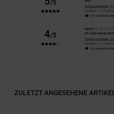
5
/5
Null
Original anzeigen - F
Komfort
: 5
Preis-L
/5
Ich empfehle di
Agnes
18. Januar 2
4
/5
Ich habe dieses Mode
Original anzeigen - D
Komfort
: 5
Preis-L
/5
Ich empfehle di
ZULETZT ANGESEHENE ARTIKE