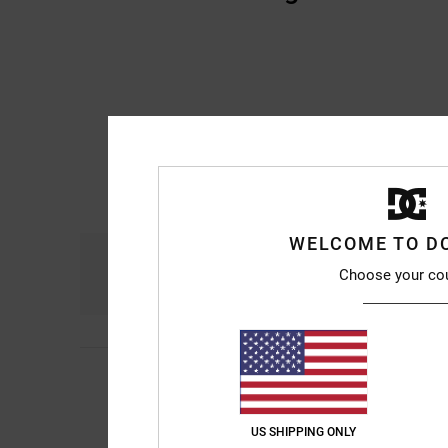
WELCOME TO D
Komfort
Prei
Choose your co
4.5
5
Emilie
12. Mai 2026
/5
gut
Original anzeigen - F
Komfort
: 5
Preis-L
US SHIPPING ONLY
/5