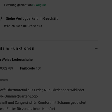
Lieferung geplant ab
10 August
Siehe Verfügbarkeit im Geschäft
Wählen Sie eine Größe aus
ils & Funktionen
n Weiss Lederschuhe
DC02789
Farbcode
101
ionen
off:
Obermaterial aus Leder, Nubukleder oder Wildleder
PR-Gummi-Quarter-Logo
chaft und Zunge sind für Komfort mit Schaum gepolstert
esh-Futter für zusätzlichen Komfort