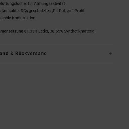
elüftungslöcher für Atmungsaktivität
ußensohle:
DCs geschütztes „Pill Pattern"-Profil
upsole-Konstruktion
mmensetzung
61.35% Leder, 38.65% Synthetikmaterial
and & Rückversand