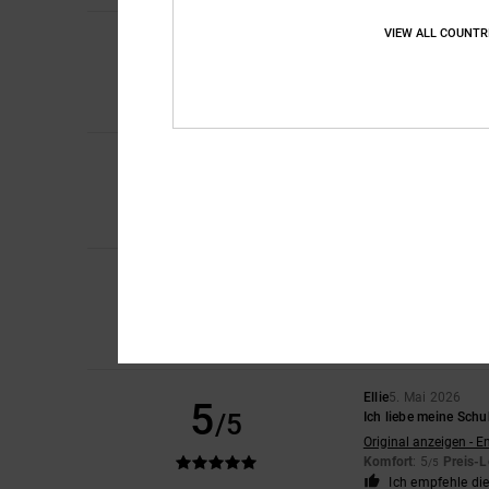
VIEW ALL COUNTR
2
Dawn
9. Mai 2026
/5
Sie waren lächerlich
Original anzeigen - E
Komfort
: 2
Preis-L
/5
1
/5
Alice
9. Mai 2026
sehr klein ausfallen
Original anzeigen - E
4
Laura
5. Mai 2026
/5
Es sind sehr schmale
Original anzeigen - E
Komfort
: 4
Preis-L
/5
Ellie
5. Mai 2026
5
/5
Ich liebe meine Sch
Original anzeigen - E
Komfort
: 5
Preis-L
/5
Ich empfehle di