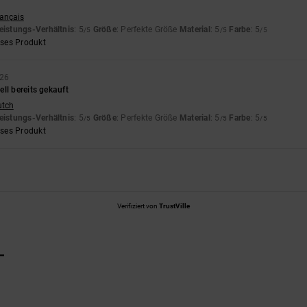
rançais
eistungs-Verhältnis
: 5
Größe
: Perfekte Größe
Material
: 5
Farbe
: 5
/5
/5
/5
eses Produkt
026
ll bereits gekauft
utch
eistungs-Verhältnis
: 5
Größe
: Perfekte Größe
Material
: 5
Farbe
: 5
/5
/5
/5
eses Produkt
Verifiziert von
TrustVille
L