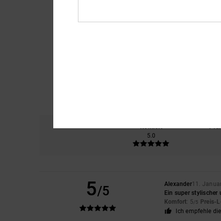
Komfort
Prei
5.0
5
Alexander
11. Janua
/5
Ein super stylische
Komfort
: 5
Preis-L
/5
Ich empfehle di