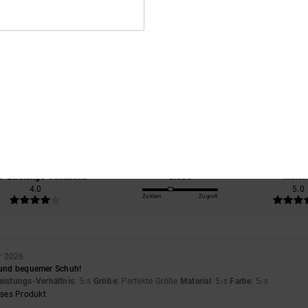
Durchschnittliche Bewertung
4.5
/5
basierend auf
2 verifizierten Bewertungen
seit Dezember 2025
50% unserer Kunden empfehlen dieses Produkt
s-Leistungs-Verhältnis
Größe
Materi
4.0
5.0
Zu klein
Zu groß
r 2026
r und bequemer Schuh!
eistungs-Verhältnis
: 5
Größe
: Perfekte Größe
Material
: 5
Farbe
: 5
/5
/5
/5
eses Produkt