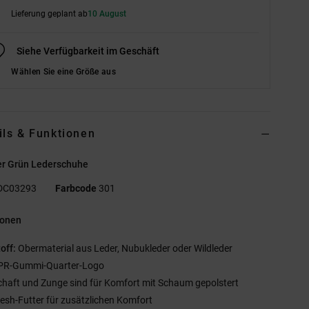
Lieferung geplant ab
10 August
Siehe Verfügbarkeit im Geschäft
Wählen Sie eine Größe aus
ils & Funktionen
r Grün Lederschuhe
DC03293
Farbcode
301
ionen
off:
Obermaterial aus Leder, Nubukleder oder Wildleder
PR-Gummi-Quarter-Logo
chaft und Zunge sind für Komfort mit Schaum gepolstert
esh-Futter für zusätzlichen Komfort