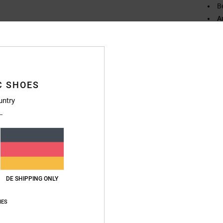
B
A
C
Zusa
C SHOES
Vers
untry
DE SHIPPING ONLY
IES