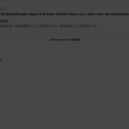
2025
er die Bewertungen sagen erst dann wirklich etwas aus, wenn man sie mindestens
nglish
eistungs-Verhältnis
: 3
Größe
: Klein
Material
: 5
Farbe
: 4
/5
/5
/5
Verifiziert von
TrustVille
L