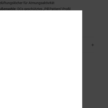
elüftungslöcher für Atmungsaktivität
ußensohle:
DCs geschütztes „Pill Pattern"-Profil
upsole-Konstruktion
mmensetzung
94.3% Leder, 5.7% Synthetikmaterial
and & Rückversand