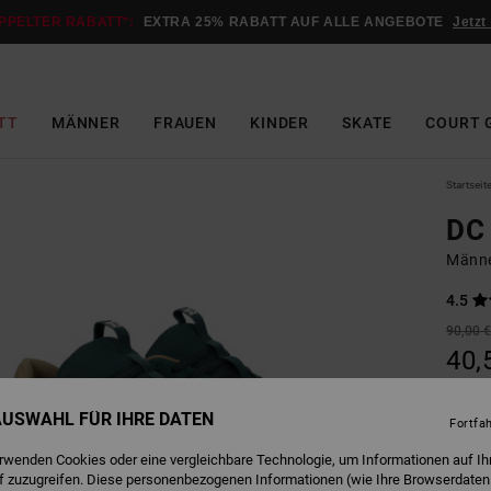
PPELTER RABATT*:
EXTRA 25% RABATT AUF ALLE ANGEBOTE
Jetzt
TT
MÄNNER
FRAUEN
KINDER
SKATE
COURT 
Startseit
DC 
Männe
4.5
90,00 
40,
SALE
 AUSWAHL FÜR IHRE DATEN
DOPPE
Fortfa
erwenden Cookies oder eine vergleichbare Technologie, um Informationen auf Ih
f zuzugreifen. Diese personenbezogenen Informationen (wie Ihre Browserdaten
D
Farbe