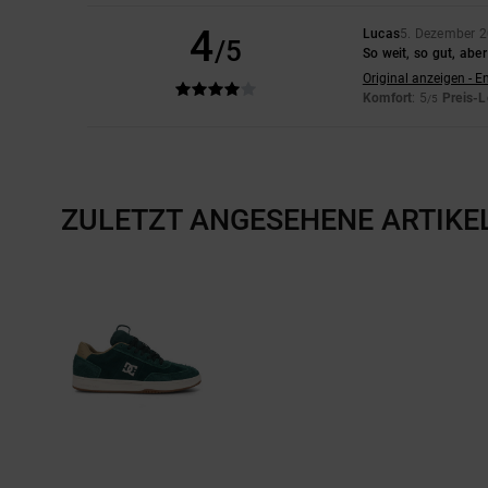
4
Lucas
5. Dezember 
/5
So weit, so gut, ab
Original anzeigen - E
Komfort
: 5
Preis-L
/5
ZULETZT ANGESEHENE ARTIKE