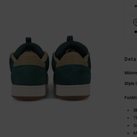
Deta
Männe
Style
Funkt
St
T
S
M