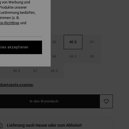
ng von Werbung und
Produkte unserer
r Zustimmung bedürfen,
immen (z. B.
e-Richtlinie
und
38.5
39
40
40.5
41
kies akzeptieren
42.5
43
44
44.5
45
46.5
47
48.5
ößentabelle ansehen
In den Warenkorb
Lieferung nach Hause oder zum Abholort