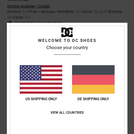
Original anzeigen - English
Komfort
: 5
Preis-Leistungs-Verhältnis
: 5
Größe
: Zu groß
Material
:
/5
/5
5
Farbe
: 5
/5
/5
Ich empfehle dieses Produkt
5
WELCOME TO DC SHOES
/5
Choose your country
Frank
2. Juli 2026
Verifizierter Kauf
Nach oben
Original anzeigen - English
Komfort
: 5
Preis-Leistungs-Verhältnis
: 5
Größe
: Perfekte Größe
/5
/5
Material
: 5
Farbe
: 5
/5
/5
Ich empfehle dieses Produkt
US SHIPPING ONLY
DE SHIPPING ONLY
5
VIEW ALL COUNTRIES
/5