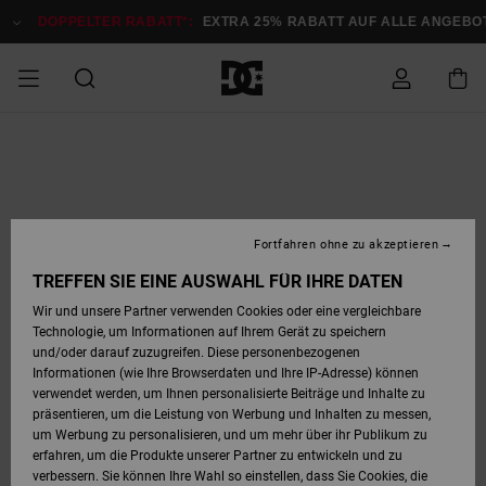
Direkt
zur
DOPPELTER RABATT*:
EXTRA 25% RABATT AUF ALLE ANGEBOTE
J
Produktinformation
springen
DOPPELTER
SALE MÄNNER
ESSENTIALS
ESSENTIALS
ESSENTIALS
SKATE SHOP
SNOW SHOP FÜR
Auf meine
Schuhe
Schuhe
Sale Schuhe
Stag
Astrix
Neue Kollektio
Neue Kollektio
Caps & Hüte
Chelsea
Pixie
Neue Kollektio
Schneejacken
Court Graffik
Neue Kollektio
Neue Kollektio
Hüte & Caps
Skaterschuhe
Team
Schneejacken
Snowboard Boo
Snowboard Boo
Bestellung
RABATT
MÄNNER
zugreifen
SALE FRAUEN
HIGHLIGHTS
HIGHLIGHTS
SCHUHE
COMMUNITY
Sale Bekleidun
Snow
Sale Bekleidun
Court Graffik
Ducati
Skate
Sweatshirts
Mützen
Court Graffik
Astrix
Sneakers
Snowboardhos
Pure
Skate
T-Shirts
Mützen
Alle ansehen
Snowboardhos
Schneejacken
Snowboardjac
MÄNNER
SNOW SHOP FÜR
Fortfahren ohne zu akzeptieren
Versand
FRAUEN
SALE KINDER
SCHUHE
SCHUHE
BEKLEIDUNG
Accessoires
Sale Accessoi
Lynx
DC Command
Sneakers
T-shirts
Taschen &
Alle ansehen
DC Command
Skate
Alle ansehen
Stag
Babyschuhe
Sweatshirts &
Taschen
Snowboard Boo
Snowboardhos
Snowboardhos
TREFFEN SIE EINE AUSWAHL FÜR IHRE DATEN
FRAUEN
Rucksäcke
Hoodies
Retouren
Wir und unsere Partner verwenden Cookies oder eine vergleichbare
SNOW SHOP FÜR
Technologie, um Informationen auf Ihrem Gerät zu speichern
BEKLEIDUNG
KLEIDUNG
ACCESSOIRES
SALE SNOW
Sale Snow
Pure
Manteca
Sandalen
Hemden
Manteca
Sandalen
Sneakers
Alle ansehen
Winterschuhe
Alle ansehen
Mützen
KINDER
und/oder darauf zuzugreifen. Diese personenbezogenen
KINDER
Alle ansehen
Jacken & Mänt
Informationen (wie Ihre Browserdaten und Ihre IP-Adresse) können
Bezahlung
verwendet werden, um Ihnen personalisierte Beiträge und Inhalte zu
ACCESSOIRES
T-Shirts
Jacken & Mänt
Net
Construct
Winterschuhe
Jeans
Best Sellers
Snowboard Boo
Alle ansehen
Polarfleece &
Alle ansehen
präsentieren, um die Leistung von Werbung und Inhalten zu messen,
SKATE
Hemden
Softshells
um Werbung zu personalisieren, und um mehr über ihr Publikum zu
Geschenkkarte
erfahren, um die Produkte unserer Partner zu entwickeln und zu
Jacken & Mänt
Hoodies &
Alle ansehen
Ascend
Snowboard Boo
Jacken & Mänt
Unisex
verbessern. Sie können Ihre Wahl so einstellen, dass Sie Cookies, die
COURT GRAFFIK
Sweatshirts
Jeans & Hosen
Mützen