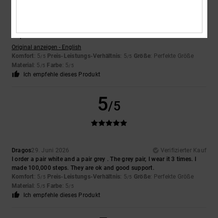
Julian
30. Juni 2026
Verifizierter Kauf
Stilvoll, modisch, strapazierfähig und schon beim ersten Tragen sooo
bequem – ideal für Menschen mit breiteren Füßen.
Original anzeigen - English
Komfort
: 5
Preis-Leistungs-Verhältnis
: 5
Größe
: Perfekte Größe
/5
/5
Material
: 5
Farbe
: 5
/5
/5
Ich empfehle dieses Produkt
5
/5
Dragos
29. Juni 2026
Verifizierter Kauf
I order a pair white and a pair grey . The grey pair, I wear it 3 times. I
made 100,000 steps. They are ok and good support.
Komfort
: 5
Preis-Leistungs-Verhältnis
: 5
Größe
: Perfekte Größe
/5
/5
Material
: 5
Farbe
: 5
/5
/5
Ich empfehle dieses Produkt