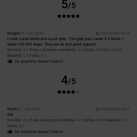
5
/5
Dragos
29. Juni 2026
Verifizierter Kauf
I order a pair white and a pair grey . The grey pair, I wear it 3 times. I
made 100,000 steps. They are ok and good support.
Komfort
: 5
Preis-Leistungs-Verhältnis
: 5
Größe
: Perfekte Größe
/5
/5
Material
: 5
Farbe
: 5
/5
/5
Ich empfehle dieses Produkt
4
/5
Florin
22. Juni 2026
Verifizierter Kauf
Gut
Komfort
: 4
Preis-Leistungs-Verhältnis
: 4
Größe
: Klein
Material
: 5
/5
/5
/5
Farbe
: 5
/5
Ich empfehle dieses Produkt