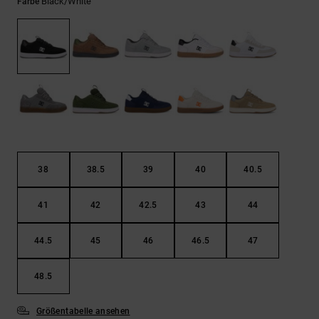
Kontaktformular.
Black/white
Farbe
FAQ
ansehen
38
38.5
39
40
40.5
41
42
42.5
43
44
44.5
45
46
46.5
47
48.5
Größentabelle ansehen