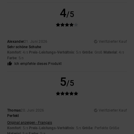
4
/5
Alexander
21. Juni 2026
Verifizierter Kauf
Sehr schöne Schuhe
Komfort
: 4
Preis-Leistungs-Verhältnis
: 5
Größe
: Groß
Material
: 4
/5
/5
/5
Farbe
: 5
/5
Ich empfehle dieses Produkt
5
/5
Thomas
20. Juni 2026
Verifizierter Kauf
Perfekt
Original anzeigen - Français
Komfort
: 5
Preis-Leistungs-Verhältnis
: 5
Größe
: Perfekte Größe
/5
/5
Material
: 5
Farbe
: 5
/5
/5