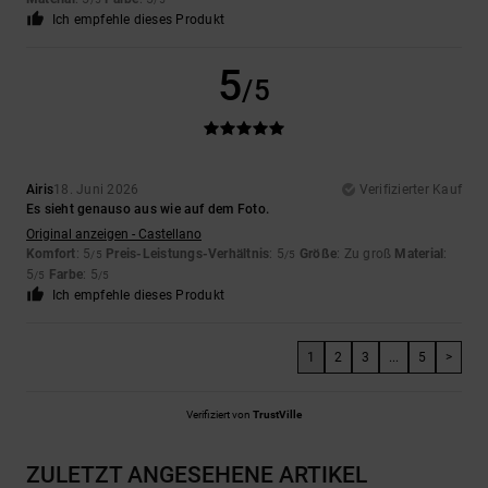
Ich empfehle dieses Produkt
5
/5
Airis
18. Juni 2026
Verifizierter Kauf
Es sieht genauso aus wie auf dem Foto.
Original anzeigen - Castellano
Komfort
: 5
Preis-Leistungs-Verhältnis
: 5
Größe
: Zu groß
Material
:
/5
/5
5
Farbe
: 5
/5
/5
Ich empfehle dieses Produkt
1
2
3
...
5
>
Verifiziert von
TrustVille
ZULETZT ANGESEHENE ARTIKEL