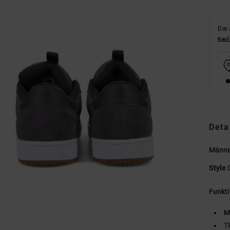
Die 
Kauf
Deta
Männe
Style
Funkt
M
T