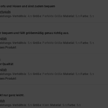
Shorts und Hosen und sind zudem bequem
ortuguês
eistungs-Verhältnis
: 4
Größe
: Perfekte Größe
Material
: 5
Farbe
: 5
/5
/5
/5
sehr bequem und fällt größenmäßig genau richtig aus.
nglish
eistungs-Verhältnis
: 5
Größe
: Perfekte Größe
Material
: 5
Farbe
: 5
/5
/5
/5
eses Produkt
6
r Qualität
nglish
eistungs-Verhältnis
: 5
Größe
: Perfekte Größe
Material
: 5
Farbe
: 5
/5
/5
/5
eses Produkt
t nur ganz leicht.
utch
eistungs-Verhältnis
: 5
Größe
: Klein
Material
: 5
Farbe
: 5
/5
/5
/5