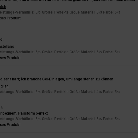
utch
eistungs-Verhältnis
: 5
Größe
: Perfekte Größe
Material
: 5
Farbe
: 5
/5
/5
/5
eses Produkt
d.
astellano
eistungs-Verhältnis
: 5
Größe
: Perfekte Größe
Material
: 5
Farbe
: 5
/5
/5
/5
eses Produkt
d sehr hart; ich brauche Gel-Einlagen, um lange stehen zu können
nglish
eistungs-Verhältnis
: 5
Größe
: Perfekte Größe
Material
: 4
Farbe
: 5
/5
/5
/5
26
er bequem, Passform perfekt
eistungs-Verhältnis
: 5
Größe
: Perfekte Größe
Material
: 5
Farbe
: 5
/5
/5
/5
eses Produkt