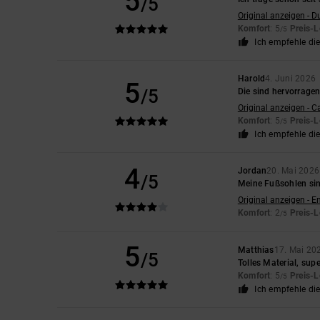
5
/5
Original anzeigen - D
Komfort
: 5
Preis-L
/5
Ich empfehle di
Harold
4. Juni 2026
5
/5
Die sind hervorragen
Original anzeigen - C
Komfort
: 5
Preis-L
/5
Ich empfehle di
4
Jordan
20. Mai 2026
/5
Meine Fußsohlen sin
Original anzeigen - E
Komfort
: 2
Preis-L
/5
5
Matthias
17. Mai 20
/5
Tolles Material, sup
Komfort
: 5
Preis-L
/5
Ich empfehle di