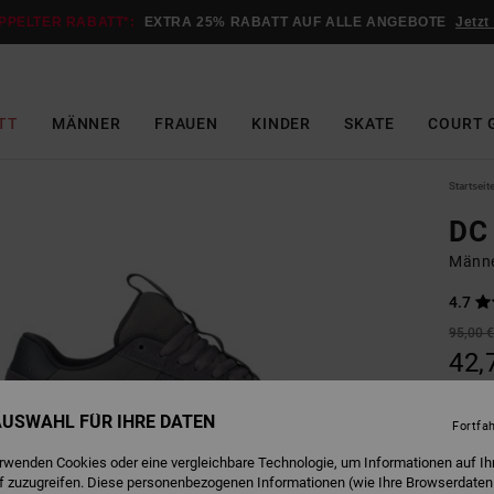
PPELTER RABATT*:
EXTRA 25% RABATT AUF ALLE ANGEBOTE
Jetzt
TT
MÄNNER
FRAUEN
KINDER
SKATE
COURT 
Startseit
DC 
Männe
4.7
95,00 
42,
SALE
 AUSWAHL FÜR IHRE DATEN
DOPPE
Fortfa
erwenden Cookies oder eine vergleichbare Technologie, um Informationen auf Ih
f zuzugreifen. Diese personenbezogenen Informationen (wie Ihre Browserdaten
G
Farbe