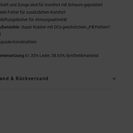
chaft und Zunge sind für Komfort mit Schaum gepolstert
esh-Futter für zusätzlichen Komfort
elüftungslöcher für Atmungsaktivität
ußensohle:
Super Rubber mit DCs geschütztem „Pill Pattern"-
l
upsole-Konstruktion
mmensetzung
61.35% Leder, 38.65% Synthetikmaterial
and & Rückversand