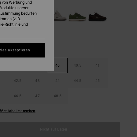
ng von Werbung und
Produkte unserer
r Zustimmung bedürfen,
immen (z. B.
e-Richtlinie
und
kies akzeptieren
38.5
39
40
40.5
41
42.5
43
44
44.5
45
46.5
47
48.5
ößentabelle ansehen
Nicht auf Lager