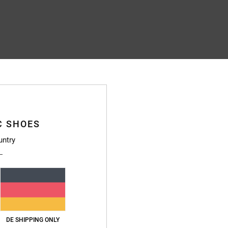
C SHOES
untry
DE SHIPPING ONLY