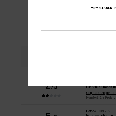
VIEW ALL COUNTR
Komfort
Prei
4.6
2
Noah
22. Juni 2026
/5
Die Schuhe haben mir
Original anzeigen - E
Komfort
: 2
Preis-L
/5
Goffe
4. Juni 2026
Ich trage schon seit