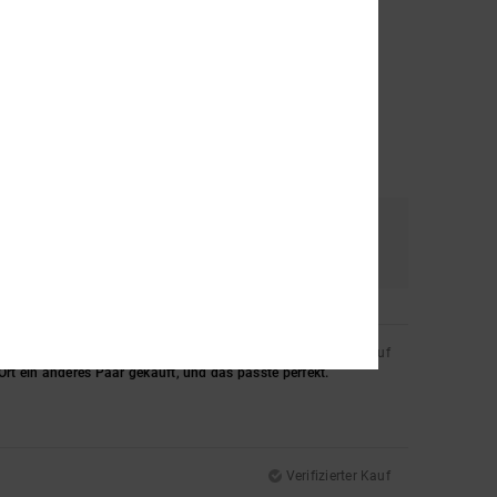
al
Farbe
4.8
Verifizierter Kauf
Ort ein anderes Paar gekauft, und das passte perfekt.
Verifizierter Kauf