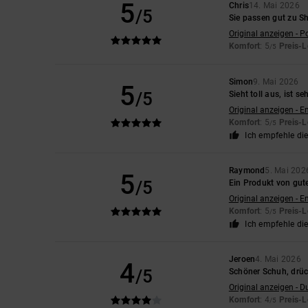
5
Chris
14. Mai 2026
/5
Sie passen gut zu 
Original anzeigen - P
Komfort
: 5
Preis-L
/5
Simon
9. Mai 2026
5
/5
Sieht toll aus, ist 
Original anzeigen - E
Komfort
: 5
Preis-L
/5
Ich empfehle di
Raymond
5. Mai 202
5
/5
Ein Produkt von gute
Original anzeigen - E
Komfort
: 5
Preis-L
/5
Ich empfehle di
Jeroen
4. Mai 2026
4
/5
Schöner Schuh, drück
Original anzeigen - D
Komfort
: 4
Preis-L
/5