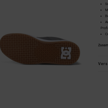
S
M
B
A
Profi
C
Zusa
Vers