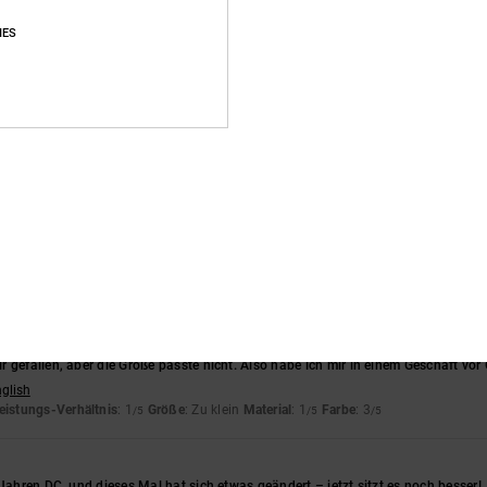
Durchschnittliche Bewertung
IES
4.7
/5
basierend auf
32 verifizierten Bewertungen
seit September 2025
84% unserer Kunden empfehlen dieses Produkt
s-Leistungs-Verhältnis
Größe
Materi
4.8
4.7
Zu klein
Zu groß
 gefallen, aber die Größe passte nicht. Also habe ich mir in einem Geschäft vor 
nglish
eistungs-Verhältnis
: 1
Größe
: Zu klein
Material
: 1
Farbe
: 3
/5
/5
/5
 Jahren DC, und dieses Mal hat sich etwas geändert – jetzt sitzt es noch besser!