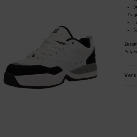
D
Trag
F
S
Zusa
Polyes
Vers