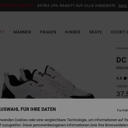
PPELTER RABATT*:
EXTRA 25% RABATT AUF ALLE ANGEBOTE
Jetzt
TT
MÄNNER
FRAUEN
KINDER
SKATE
COURT 
Startseit
DC
Männe
4.8
100,00
37,
SALE
 AUSWAHL FÜR IHRE DATEN
DOPPE
Fortfa
erwenden Cookies oder eine vergleichbare Technologie, um Informationen auf Ih
f zuzugreifen. Diese personenbezogenen Informationen (wie Ihre Browserdaten
W
Farbe