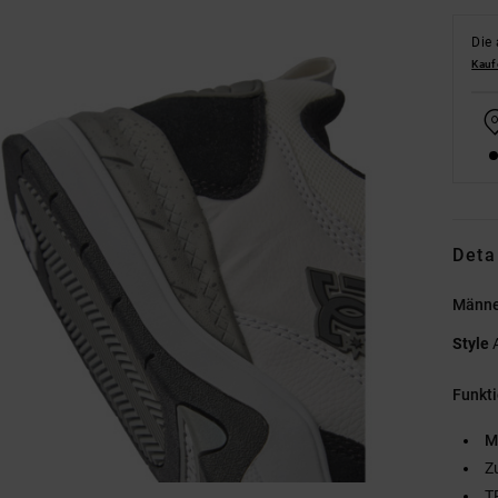
Die 
Kauf
Deta
Männe
Style
Funkt
M
Z
T