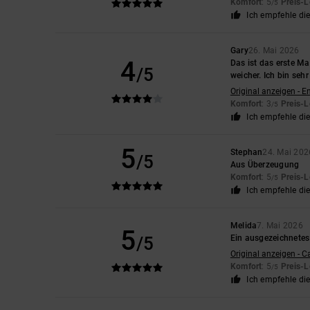
Komfort
: 5
Preis-L
/5
Ich empfehle di
Gary
26. Mai 2026
4
Das ist das erste Ma
/5
weicher. Ich bin seh
Original anzeigen - E
Komfort
: 3
Preis-L
/5
Ich empfehle di
5
Stephan
24. Mai 202
/5
Aus Überzeugung
Komfort
: 5
Preis-L
/5
Ich empfehle di
Melida
7. Mai 2026
5
/5
Ein ausgezeichnetes
Original anzeigen - C
Komfort
: 5
Preis-L
/5
Ich empfehle di