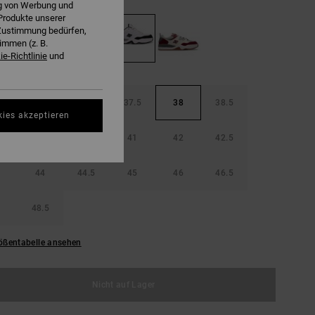
ng von Werbung und
Produkte unserer
r Zustimmung bedürfen,
immen (z. B.
e-Richtlinie
und
36.5
37
37.5
38
38.5
kies akzeptieren
40
40.5
41
42
42.5
44
44.5
45
46
46.5
48.5
ößentabelle ansehen
Nicht auf Lager