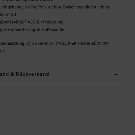
urchgehende, leichte Polyurethan-Zwischensohle für hohen
ekomfort
ußbett IMPACT-ALG für Polsterung
uper Rubber-Fischgrät-Außensohle
mmensetzung
52.5% Leder, 25.2% Synthetikmaterial, 22.3%
ter
and & Rückversand