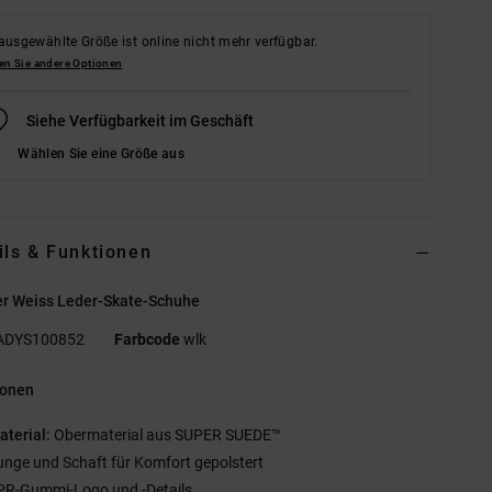
ausgewählte Größe ist online nicht mehr verfügbar.
en Sie andere Optionen
Siehe Verfügbarkeit im Geschäft
Wählen Sie eine Größe aus
ils & Funktionen
r Weiss Leder-Skate-Schuhe
ADYS100852
Farbcode
wlk
ionen
aterial:
Obermaterial aus SUPER SUEDE™
unge und Schaft für Komfort gepolstert
PR-Gummi-Logo und -Details