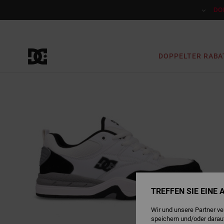
Direkt
zur
DO
Produktinformation
springen
DOPPELTER RABA
TREFFEN SIE EINE
Wir und unsere Partner v
speichern und/oder darau