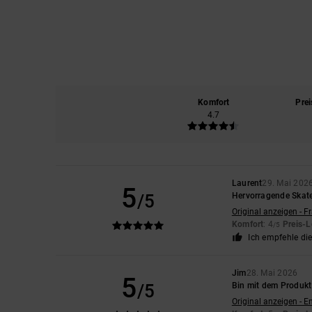
Komfort
Prei
4.7
Laurent
29. Mai 202
5
/5
Hervorragende Skat
Original anzeigen - F
Komfort
: 4
Preis-L
/5
Ich empfehle di
Jim
28. Mai 2026
5
/5
Bin mit dem Produkt
Original anzeigen - E