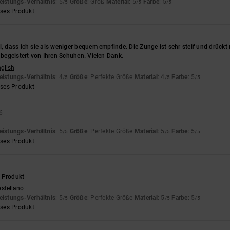
eistungs-Verhältnis
: 5
Größe
: Groß
Material
: 5
Farbe
: 5
/5
/5
/5
eses Produkt
l, dass ich sie als weniger bequem empfinde. Die Zunge ist sehr steif und drückt
r begeistert von Ihren Schuhen. Vielen Dank.
nglish
eistungs-Verhältnis
: 4
Größe
: Perfekte Größe
Material
: 4
Farbe
: 5
/5
/5
/5
eses Produkt
6
eistungs-Verhältnis
: 5
Größe
: Perfekte Größe
Material
: 5
Farbe
: 5
/5
/5
/5
eses Produkt
 Produkt
astellano
eistungs-Verhältnis
: 5
Größe
: Perfekte Größe
Material
: 5
Farbe
: 5
/5
/5
/5
eses Produkt