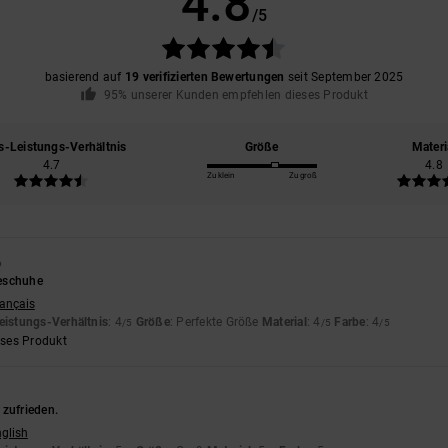
4.8
/5
basierend auf
19 verifizierten Bewertungen
seit September 2025
95% unserer Kunden empfehlen dieses Produkt
s-Leistungs-Verhältnis
Größe
Materi
4.7
4.8
Zu klein
Zu groß
6
eschuhe
rançais
eistungs-Verhältnis
: 4
Größe
: Perfekte Größe
Material
: 4
Farbe
: 4
/5
/5
/5
eses Produkt
 zufrieden.
nglish