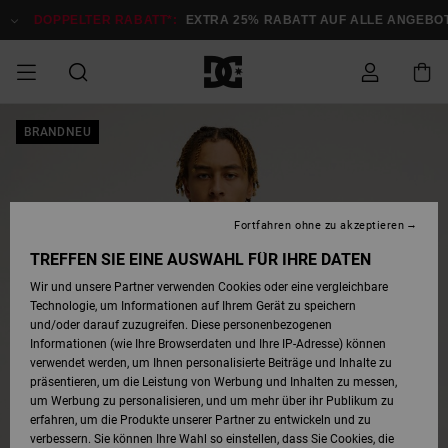
Direkt
zur
DOPPELTER RABATT*:
EXTRA 25% RABATT AUF ALLE ANGEBOTE
Produktinformation
springen
DOPPELTER
BRANDNEU
SALE MÄNNER
ESSENTIALS
ESSENTIALS
ESSENTIALS
SKATE SHOP
SNOW SHOP FÜR
Auf meine
Schuhe
Schuhe
Sale Schuhe
Stag
Astrix
Neue Kollektio
Neue Kollektio
Caps & Hüte
Chelsea
Pixie
Neue Kollektio
Schneejacken
Court Graffik
Neue Kollektio
Neue Kollektio
Hüte & Caps
Skaterschuhe
Team
Schneejacken
Snowboard Boo
Snowboard Boo
Bestellung
RABATT
MÄNNER
zugreifen
SALE FRAUEN
HIGHLIGHTS
HIGHLIGHTS
SCHUHE
COMMUNITY
Sale Bekleidun
Snow
Sale Bekleidun
Court Graffik
Ducati
Skate
Sweatshirts
Mützen
Court Graffik
Astrix
Sneakers
Snowboardhos
Pure
Skate
T-Shirts
Mützen
Alle ansehen
Snowboardhos
Schneejacken
Snowboardjac
MÄNNER
SNOW SHOP FÜR
Fortfahren ohne zu akzeptieren
Versand
FRAUEN
SALE KINDER
SCHUHE
SCHUHE
BEKLEIDUNG
Accessoires
Sale Accessoi
Lynx
DC Command
Sneakers
T-shirts
Taschen &
Alle ansehen
DC Command
Skate
Alle ansehen
Stag
Babyschuhe
Sweatshirts &
Taschen
Snowboard Boo
Snowboardhos
Snowboardhos
TREFFEN SIE EINE AUSWAHL FÜR IHRE DATEN
FRAUEN
Rucksäcke
Hoodies
Retouren
Wir und unsere Partner verwenden Cookies oder eine vergleichbare
SNOW SHOP FÜR
Technologie, um Informationen auf Ihrem Gerät zu speichern
BEKLEIDUNG
KLEIDUNG
ACCESSOIRES
SALE SNOW
Sale Snow
Pure
Manteca
Sandalen
Hemden
Manteca
Sandalen
Sneakers
Alle ansehen
Winterschuhe
Alle ansehen
Mützen
KINDER
und/oder darauf zuzugreifen. Diese personenbezogenen
KINDER
Alle ansehen
Jacken & Mänt
Informationen (wie Ihre Browserdaten und Ihre IP-Adresse) können
Bezahlung
verwendet werden, um Ihnen personalisierte Beiträge und Inhalte zu
ACCESSOIRES
T-Shirts
Jacken & Mänt
Net
Construct
Winterschuhe
Jeans
Best Sellers
Snowboard Boo
Alle ansehen
Polarfleece &
Alle ansehen
präsentieren, um die Leistung von Werbung und Inhalten zu messen,
SKATE
Hemden
Softshells
um Werbung zu personalisieren, und um mehr über ihr Publikum zu
Geschenkkarte
erfahren, um die Produkte unserer Partner zu entwickeln und zu
Jacken & Mänt
Hoodies &
Alle ansehen
Ascend
Snowboard Boo
Jacken & Mänt
Unisex
verbessern. Sie können Ihre Wahl so einstellen, dass Sie Cookies, die
COURT GRAFFIK
Sweatshirts
Jeans & Hosen
Mützen