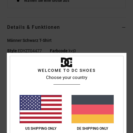
Wählen Sie eine Größe aus
Details & Funktionen
Männer Schwarz T-Shirt
Style
EDYZT04477
Farbcode
kvj0
Funktionen
WELCOME TO DC SHOES
Materialzusammensetzung:
75 % Baumwolle, 25 %
Choose your country
recycelter Baumwolljersey [200 g/m²]
Passform:
Standard Fit
Rundhalsausschnitt
Plastisol-Prints mittig auf Brust und Rücken
Siebdruck-Label mittig im Nacken
Vertikales Clip-Label am Saum
US SHIPPING ONLY
DE SHIPPING ONLY