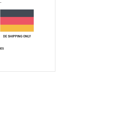
N
H
H
Zusa
DE SHIPPING ONLY
IES
Vers