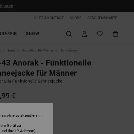
 Sparen
HILFE & KONTAKT
SHOPS
GESCHENKKARTE
GRAFFIK
SNOW
e
Snow
Snow Shop für Männer
Schneejacken
43 Anorak - Funktionelle
neejacke für Männer
r Lila Funktionelle Schneejacke
,99 €
oyal Blue
hren ohne zu akzeptieren
rem Gerät zu
 und Ihre IP-Adresse)