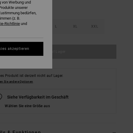
ng von Werbung und
Produkte unserer
r Zustimmung bedürfen,
immen (z. B.
e-Richtlinie
und
S
M
L
XL
XXL
kies akzeptieren
Nicht auf Lager
es Produkt ist derzeit nicht auf Lager.
en Sie andere Optionen
Siehe Verfügbarkeit im Geschäft
Wählen Sie eine Größe aus
ils & Funktionen