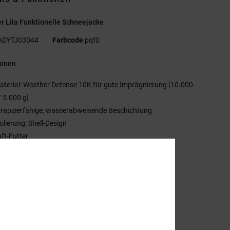
 Lila Funktionelle Schneejacke
ADYTJ03044
Farbcode
pqf0
ionen
aterial: Weather Defense 10K für gute Imprägnierung [10.000
 5.000 g]
trapzierfähige, wasserabweisende Beschichtung
solierung: Shell-Design
aft-Futter
it Mesh gefütterte Belüftungsöffnung unter den Armen
ahtverklebung an kritischen Stellen
chneefang an der Taille mit DWR-Beschichtung
-Wege-Verstellsystem an der Kapuze
ycra®-Schneefang an den Bündchen
andwärmetaschen mit Reißverschluss
kikartentasche mit Reißverschluss