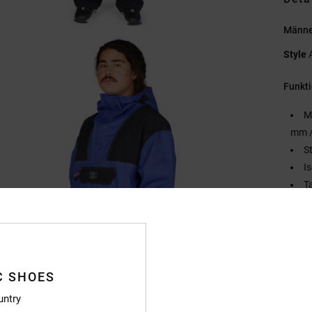
Männer
Style
Funkt
M
mm /
S
I
T
M
N
S
2
L
C SHOES
H
untry
S