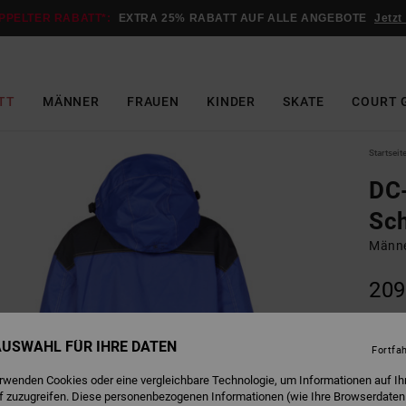
PPELTER RABATT*:
EXTRA 25% RABATT AUF ALLE ANGEBOTE
Jetzt
TT
MÄNNER
FRAUEN
KINDER
SKATE
COURT 
Startseit
DC-
Sch
Männe
209
 AUSWAHL FÜR IHRE DATEN
R
Farbe
Fortfa
erwenden Cookies oder eine vergleichbare Technologie, um Informationen auf Ih
f zuzugreifen. Diese personenbezogenen Informationen (wie Ihre Browserdaten