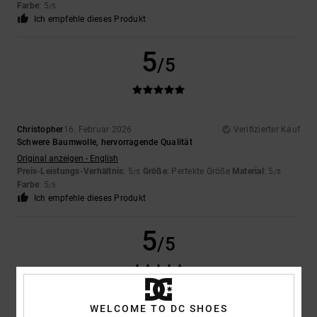
Farbe
: 5
/5
Ich empfehle dieses Produkt
5
/5
Christopher
16. Februar 2026
Verifizierter Kauf
Schwere Baumwolle, hervorragende Qualität
Original anzeigen - English
Preis-Leistungs-Verhältnis
: 5
Größe
: Perfekte Größe
Material
: 5
/5
/5
Farbe
: 5
/5
Ich empfehle dieses Produkt
5
/5
WELCOME TO DC SHOES
Miguel
7. Februar 2026
Verifizierter Kauf