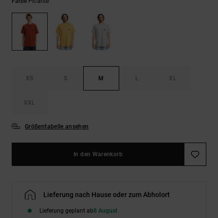
Kontaktformular.
Picante
Farbe
FAQ
ansehen
XS
S
M
L
XL
XXL
Größentabelle ansehen
In den Warenkorb
Lieferung nach Hause oder zum Abholort
Lieferung geplant ab
8 August