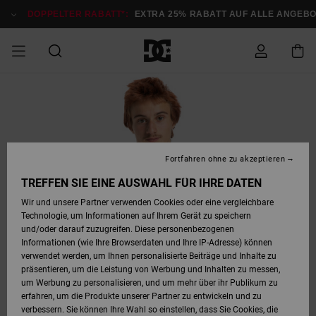
Direkt
zur
DOPPELTER RABATT*:
EXTRA 25% RABATT AUF ALLE ANGEB
Produktinformation
springen
DOPPELTER
SALE MÄNNER
ESSENTIALS
ESSENTIALS
ESSENTIALS
SKATE SHOP
SNOW SHOP FÜR
Auf meine
Schuhe
Schuhe
Sale Schuhe
Stag
Astrix
Neue Kollektio
Neue Kollektio
Caps & Hüte
Chelsea
Pixie
Neue Kollektio
Schneejacken
Court Graffik
Neue Kollektio
Neue Kollektio
Hüte & Caps
Skaterschuhe
Team
Schneejacken
Snowboard Boo
Snowboard Boo
Bestellung
RABATT
MÄNNER
zugreifen
SALE FRAUEN
HIGHLIGHTS
HIGHLIGHTS
SCHUHE
COMMUNITY
Sale Bekleidun
Snow
Sale Bekleidun
Court Graffik
Ducati
Skate
Sweatshirts
Mützen
Court Graffik
Astrix
Sneakers
Snowboardhos
Pure
Skate
T-Shirts
Mützen
Alle ansehen
Snowboardhos
Schneejacken
Snowboardjac
MÄNNER
SNOW SHOP FÜR
Fortfahren ohne zu akzeptieren
Versand
FRAUEN
SALE KINDER
SCHUHE
SCHUHE
BEKLEIDUNG
Accessoires
Sale Accessoi
Lynx
DC Command
Sneakers
T-shirts
Taschen &
Alle ansehen
DC Command
Skate
Alle ansehen
Stag
Babyschuhe
Sweatshirts &
Taschen
Snowboard Boo
Snowboardhos
Snowboardhos
TREFFEN SIE EINE AUSWAHL FÜR IHRE DATEN
FRAUEN
Rucksäcke
Hoodies
Retouren
Wir und unsere Partner verwenden Cookies oder eine vergleichbare
SNOW SHOP FÜR
Technologie, um Informationen auf Ihrem Gerät zu speichern
BEKLEIDUNG
KLEIDUNG
ACCESSOIRES
SALE SNOW
Sale Snow
Pure
Manteca
Sandalen
Hemden
Manteca
Sandalen
Sneakers
Alle ansehen
Winterschuhe
Alle ansehen
Mützen
KINDER
und/oder darauf zuzugreifen. Diese personenbezogenen
KINDER
Alle ansehen
Jacken & Mänt
Informationen (wie Ihre Browserdaten und Ihre IP-Adresse) können
Bezahlung
verwendet werden, um Ihnen personalisierte Beiträge und Inhalte zu
ACCESSOIRES
T-Shirts
Jacken & Mänt
Net
Construct
Winterschuhe
Jeans
Best Sellers
Snowboard Boo
Alle ansehen
Polarfleece &
Alle ansehen
präsentieren, um die Leistung von Werbung und Inhalten zu messen,
SKATE
Hemden
Softshells
um Werbung zu personalisieren, und um mehr über ihr Publikum zu
Geschenkkarte
erfahren, um die Produkte unserer Partner zu entwickeln und zu
Jacken & Mänt
Hoodies &
Alle ansehen
Ascend
Snowboard Boo
Jacken & Mänt
Unisex
verbessern. Sie können Ihre Wahl so einstellen, dass Sie Cookies, die
COURT GRAFFIK
Sweatshirts
Jeans & Hosen
Mützen