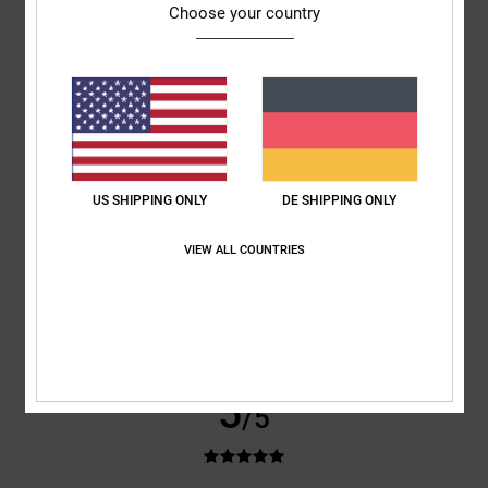
Gut, schön und günstig.
Choose your country
Original anzeigen - Castellano
Preis-Leistungs-Verhältnis
: 5
Größe
: Perfekte Größe
Material
: 5
/5
/5
Ich empfehle dieses Produkt
5
/5
US SHIPPING ONLY
DE SHIPPING ONLY
Helen
27. Januar 2026
Verifizierter Kauf
VIEW ALL COUNTRIES
Hochwertiges Material, gutes Preis-Leistungs-Verhältnis
Original anzeigen - English
Komfort
: 5
Preis-Leistungs-Verhältnis
: 5
Größe
: Perfekte Größe
/5
/5
Material
: 5
Farbe
: 3
/5
/5
Ich empfehle dieses Produkt
5
/5