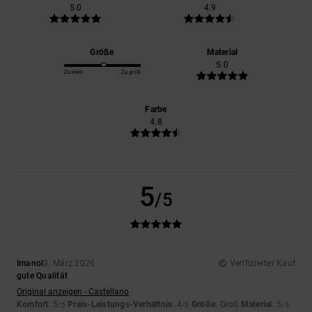
5.0
4.9
Größe
Material
5.0
Zu klein
Zu groß
Farbe
4.8
5
/5
Imanol
3. März 2026
Verifizierter Kauf
gute Qualität
Original anzeigen - Castellano
Komfort
: 5
Preis-Leistungs-Verhältnis
: 4
Größe
: Groß
Material
: 5
/5
/5
/5