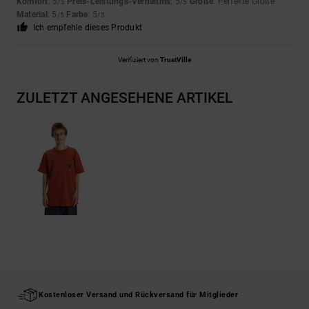
Komfort
: 5
Preis-Leistungs-Verhältnis
: 5
Größe
: Perfekte Größe
/5
/5
Material
: 5
Farbe
: 5
/5
/5
Ich empfehle dieses Produkt
Verifiziert von
TrustVille
ZULETZT ANGESEHENE ARTIKEL
Kostenloser Versand und Rückversand für Mitglieder