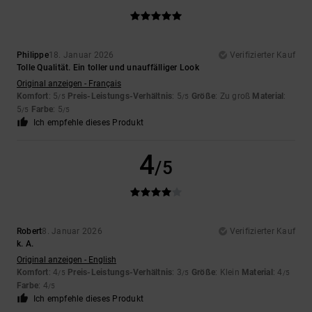
Philippe
18. Januar 2026
Verifizierter Kauf
Tolle Qualität. Ein toller und unauffälliger Look
Original anzeigen - Français
Komfort
: 5
Preis-Leistungs-Verhältnis
: 5
Größe
: Zu groß
Material
:
/5
/5
5
Farbe
: 5
/5
/5
Ich empfehle dieses Produkt
4
/5
Robert
8. Januar 2026
Verifizierter Kauf
k. A.
Original anzeigen - English
Komfort
: 4
Preis-Leistungs-Verhältnis
: 3
Größe
: Klein
Material
: 4
/5
/5
/5
Farbe
: 4
/5
Ich empfehle dieses Produkt