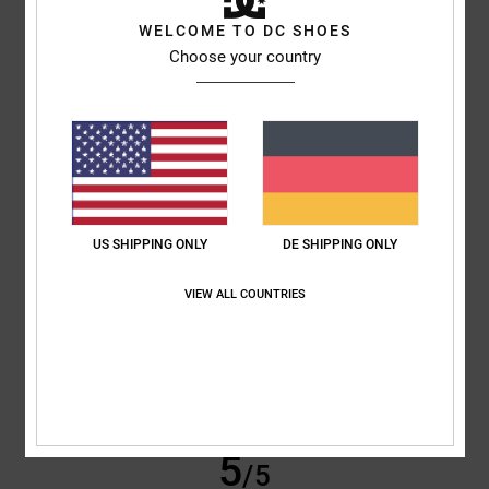
Erwann
14. Februar 2026
Verifizierter Kauf
WELCOME TO DC SHOES
Schön und schlicht
Choose your country
Original anzeigen - Français
Komfort
: 5
Preis-Leistungs-Verhältnis
: 5
Größe
: Perfekte Größe
/5
/5
Material
: 4
Farbe
: 5
/5
/5
Ich empfehle dieses Produkt
4
/5
US SHIPPING ONLY
DE SHIPPING ONLY
VIEW ALL COUNTRIES
Khalid
11. Februar 2026
Verifizierter Kauf
Gutes Schuhwerk
Original anzeigen - Français
Komfort
: 4
Preis-Leistungs-Verhältnis
: 4
Größe
: Perfekte Größe
/5
/5
Material
: 4
Farbe
: 4
/5
/5
Ich empfehle dieses Produkt
5
/5