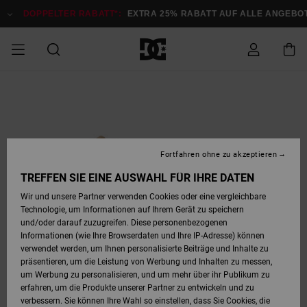
Direkt
zur
DOPPELTER RABATT*:
EXTRA 25% RABATT AUF ALLE ANGEB
Produktinformation
springen
DOPPELTER
SALE MÄNNER
ESSENTIALS
ESSENTIALS
ESSENTIALS
SKATE SHOP
SNOW SHOP FÜR
Auf meine
Schuhe
Schuhe
Sale Schuhe
Stag
Astrix
Neue Kollektio
Neue Kollektio
Caps & Hüte
Chelsea
Pixie
Neue Kollektio
Schneejacken
Court Graffik
Neue Kollektio
Neue Kollektio
Hüte & Caps
Skaterschuhe
Team
Schneejacken
Snowboard Boo
Snowboard Boo
Bestellung
RABATT
MÄNNER
zugreifen
SALE FRAUEN
HIGHLIGHTS
HIGHLIGHTS
SCHUHE
COMMUNITY
Sale Bekleidun
Snow
Sale Bekleidun
Court Graffik
Ducati
Skate
Sweatshirts
Mützen
Court Graffik
Astrix
Sneakers
Snowboardhos
Pure
Skate
T-Shirts
Mützen
Alle ansehen
Snowboardhos
Schneejacken
Snowboardjac
MÄNNER
SNOW SHOP FÜR
Fortfahren ohne zu akzeptieren
Versand
FRAUEN
SALE KINDER
SCHUHE
SCHUHE
BEKLEIDUNG
Accessoires
Sale Accessoi
Lynx
DC Command
Sneakers
T-shirts
Taschen &
Alle ansehen
DC Command
Skate
Alle ansehen
Stag
Babyschuhe
Sweatshirts &
Taschen
Snowboard Boo
Snowboardhos
Snowboardhos
TREFFEN SIE EINE AUSWAHL FÜR IHRE DATEN
FRAUEN
Rucksäcke
Hoodies
Retouren
Wir und unsere Partner verwenden Cookies oder eine vergleichbare
SNOW SHOP FÜR
Technologie, um Informationen auf Ihrem Gerät zu speichern
BEKLEIDUNG
KLEIDUNG
ACCESSOIRES
SALE SNOW
Sale Snow
Pure
Manteca
Sandalen
Hemden
Manteca
Sandalen
Sneakers
Alle ansehen
Winterschuhe
Alle ansehen
Mützen
KINDER
und/oder darauf zuzugreifen. Diese personenbezogenen
KINDER
Alle ansehen
Jacken & Mänt
Informationen (wie Ihre Browserdaten und Ihre IP-Adresse) können
Bezahlung
verwendet werden, um Ihnen personalisierte Beiträge und Inhalte zu
ACCESSOIRES
T-Shirts
Jacken & Mänt
Net
Construct
Winterschuhe
Jeans
Best Sellers
Snowboard Boo
Alle ansehen
Polarfleece &
Alle ansehen
präsentieren, um die Leistung von Werbung und Inhalten zu messen,
SKATE
Hemden
Softshells
um Werbung zu personalisieren, und um mehr über ihr Publikum zu
Geschenkkarte
erfahren, um die Produkte unserer Partner zu entwickeln und zu
Jacken & Mänt
Hoodies &
Alle ansehen
Ascend
Snowboard Boo
Jacken & Mänt
Unisex
verbessern. Sie können Ihre Wahl so einstellen, dass Sie Cookies, die
COURT GRAFFIK
Sweatshirts
Jeans & Hosen
Mützen