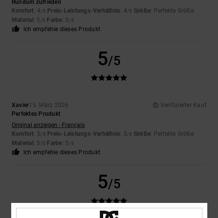
Rundum zufrieden
Komfort
: 4
Preis-Leistungs-Verhältnis
: 4
Größe
: Perfekte Größe
/5
/5
Material
: 5
Farbe
: 5
/5
/5
Ich empfehle dieses Produkt
5
/5
Xavier
15. März 2026
Verifizierter Kauf
Perfektes Produkt
Original anzeigen - Français
Komfort
: 5
Preis-Leistungs-Verhältnis
: 5
Größe
: Perfekte Größe
/5
/5
Material
: 5
Farbe
: 5
/5
/5
Ich empfehle dieses Produkt
5
/5