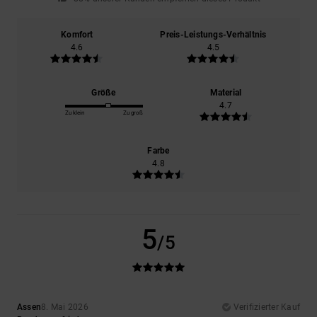
Komfort
Preis-Leistungs-Verhältnis
4.6
4.5
Größe
Material
4.7
Zu klein
Zu groß
Farbe
4.8
5
/5
Assen
8. Mai 2026
Verifizierter Kauf