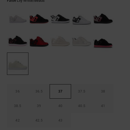
Kontaktformular.
Lily White/beads
Farbe
FAQ
ansehen
36
36.5
37
37.5
38
38.5
39
40
40.5
41
42
42.5
43