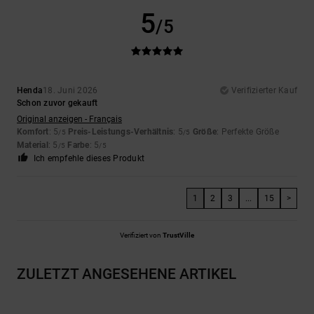
5
/5
Henda
18. Juni 2026
Verifizierter Kauf
Schon zuvor gekauft
Original anzeigen - Français
Komfort
: 5
Preis-Leistungs-Verhältnis
: 5
Größe
: Perfekte Größe
/5
/5
Material
: 5
Farbe
: 5
/5
/5
Ich empfehle dieses Produkt
1
2
3
...
15
>
Verifiziert von
TrustVille
ZULETZT ANGESEHENE ARTIKEL