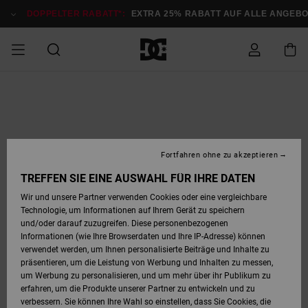
Direkt
zur
DOPPELTER RABATT*:
EXTRA 25% RABATT AUF ALLE ANGEBOTE
Produktinformation
springen
DOPPELTER
SALE MÄNNER
ESSENTIALS
ESSENTIALS
ESSENTIALS
SKATE SHOP
SNOW SHOP FÜR
Auf meine
Schuhe
Schuhe
Sale Schuhe
Stag
Astrix
Neue Kollektio
Neue Kollektio
Caps & Hüte
Chelsea
Pixie
Neue Kollektio
Schneejacken
Court Graffik
Neue Kollektio
Neue Kollektio
Hüte & Caps
Skaterschuhe
Team
Schneejacken
Snowboard Boo
Snowboard Boo
Bestellung
RABATT
MÄNNER
zugreifen
SALE FRAUEN
HIGHLIGHTS
HIGHLIGHTS
SCHUHE
COMMUNITY
Sale Bekleidun
Snow
Sale Bekleidun
Court Graffik
Ducati
Skate
Sweatshirts
Mützen
Court Graffik
Astrix
Sneakers
Snowboardhos
Pure
Skate
T-Shirts
Mützen
Alle ansehen
Snowboardhos
Schneejacken
Snowboardjac
MÄNNER
SNOW SHOP FÜR
Fortfahren ohne zu akzeptieren
Versand
FRAUEN
SALE KINDER
SCHUHE
SCHUHE
BEKLEIDUNG
Accessoires
Sale Accessoi
Lynx
DC Command
Sneakers
T-shirts
Taschen &
Alle ansehen
DC Command
Skate
Alle ansehen
Stag
Babyschuhe
Sweatshirts &
Taschen
Snowboard Boo
Snowboardhos
Snowboardhos
TREFFEN SIE EINE AUSWAHL FÜR IHRE DATEN
FRAUEN
Rucksäcke
Hoodies
Retouren
Wir und unsere Partner verwenden Cookies oder eine vergleichbare
SNOW SHOP FÜR
Technologie, um Informationen auf Ihrem Gerät zu speichern
BEKLEIDUNG
KLEIDUNG
ACCESSOIRES
SALE SNOW
Sale Snow
Pure
Manteca
Sandalen
Hemden
Manteca
Sandalen
Sneakers
Alle ansehen
Winterschuhe
Alle ansehen
Mützen
KINDER
und/oder darauf zuzugreifen. Diese personenbezogenen
KINDER
Alle ansehen
Jacken & Mänt
Informationen (wie Ihre Browserdaten und Ihre IP-Adresse) können
Bezahlung
verwendet werden, um Ihnen personalisierte Beiträge und Inhalte zu
ACCESSOIRES
T-Shirts
Jacken & Mänt
Net
Construct
Winterschuhe
Jeans
Best Sellers
Snowboard Boo
Alle ansehen
Polarfleece &
Alle ansehen
präsentieren, um die Leistung von Werbung und Inhalten zu messen,
SKATE
Hemden
Softshells
um Werbung zu personalisieren, und um mehr über ihr Publikum zu
Geschenkkarte
erfahren, um die Produkte unserer Partner zu entwickeln und zu
Jacken & Mänt
Hoodies &
Alle ansehen
Ascend
Snowboard Boo
Jacken & Mänt
Unisex
verbessern. Sie können Ihre Wahl so einstellen, dass Sie Cookies, die
COURT GRAFFIK
Sweatshirts
Jeans & Hosen
Mützen