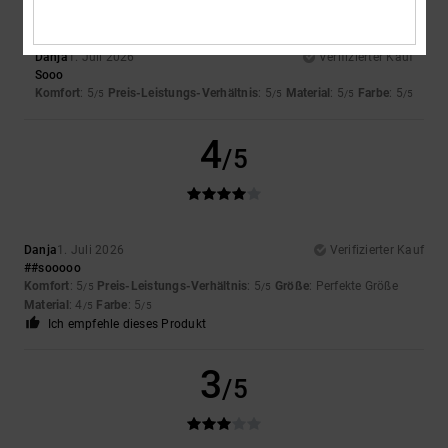
Danja
1. Juli 2026
Verifizierter Kauf
Sooo
Komfort
: 5
Preis-Leistungs-Verhältnis
: 5
Material
: 5
Farbe
: 5
/5
/5
/5
/5
4
/5
Danja
1. Juli 2026
Verifizierter Kauf
##sooooo
Komfort
: 5
Preis-Leistungs-Verhältnis
: 5
Größe
: Perfekte Größe
/5
/5
Material
: 4
Farbe
: 5
/5
/5
Ich empfehle dieses Produkt
3
/5