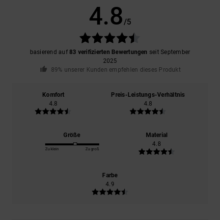
4.8
/5
basierend auf
83 verifizierten Bewertungen
seit September
2025
89% unserer Kunden empfehlen dieses Produkt
Komfort
Preis-Leistungs-Verhältnis
4.8
4.8
Größe
Material
4.8
Zu klein
Zu groß
Farbe
4.9