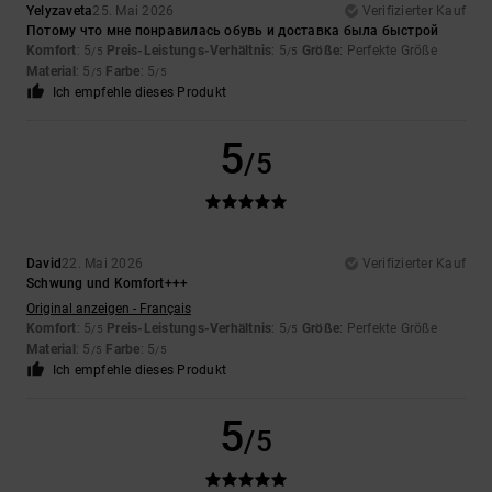
Yelyzaveta
25. Mai 2026
Verifizierter Kauf
Потому что мне понравилась обувь и доставка была быстрой
Komfort
: 5
Preis-Leistungs-Verhältnis
: 5
Größe
: Perfekte Größe
/5
/5
Material
: 5
Farbe
: 5
/5
/5
Ich empfehle dieses Produkt
5
/5
David
22. Mai 2026
Verifizierter Kauf
Schwung und Komfort+++
Original anzeigen - Français
Komfort
: 5
Preis-Leistungs-Verhältnis
: 5
Größe
: Perfekte Größe
/5
/5
Material
: 5
Farbe
: 5
/5
/5
Ich empfehle dieses Produkt
5
/5