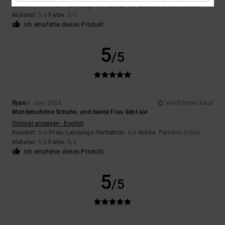
Komfort
: 5
Preis-Leistungs-Verhältnis
: 5
Größe
: Perfekte Größe
/5
/5
Material
: 5
Farbe
: 5
/5
/5
Ich empfehle dieses Produkt
5
/5
Ryan
3. Juni 2026
Verifizierter Kauf
Wunderschöne Schuhe, und meine Frau liebt sie
Original anzeigen - English
Komfort
: 5
Preis-Leistungs-Verhältnis
: 4
Größe
: Perfekte Größe
/5
/5
Material
: 5
Farbe
: 5
/5
/5
Ich empfehle dieses Produkt
5
/5