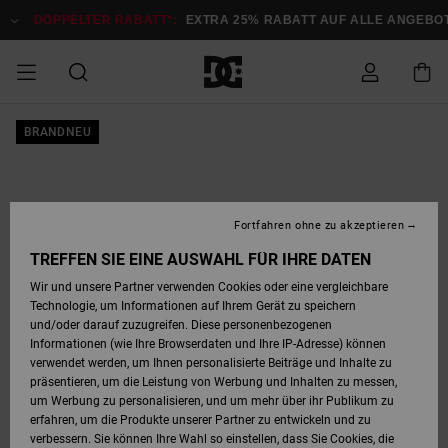
Direkt
zur
DOPPELTER RABATT*:
EXTRA 25% RABATT AUF ALLE ANGEB
Produktinformation
springen
DOPPELTER
BRANDNEU
SALE MÄNNER
ESSENTIALS
ESSENTIALS
ESSENTIALS
SKATE SHOP
SNOW SHOP FÜR
Auf meine
Schuhe
Schuhe
Sale Schuhe
Stag
Astrix
Neue Kollektio
Neue Kollektio
Caps & Hüte
Chelsea
Pixie
Neue Kollektio
Schneejacken
Court Graffik
Neue Kollektio
Neue Kollektio
Hüte & Caps
Skaterschuhe
Team
Schneejacken
Snowboard Boo
Snowboard Boo
Bestellung
RABATT
MÄNNER
zugreifen
SALE FRAUEN
HIGHLIGHTS
HIGHLIGHTS
SCHUHE
COMMUNITY
Sale Bekleidun
Snow
Sale Bekleidun
Court Graffik
Ducati
Skate
Sweatshirts
Mützen
Court Graffik
Astrix
Sneakers
Snowboardhos
Pure
Skate
T-Shirts
Mützen
Alle ansehen
Snowboardhos
Schneejacken
Snowboardjac
MÄNNER
SNOW SHOP FÜR
Fortfahren ohne zu akzeptieren
Versand
FRAUEN
SALE KINDER
SCHUHE
SCHUHE
BEKLEIDUNG
Accessoires
Sale Accessoi
Lynx
DC Command
Sneakers
T-shirts
Taschen &
Alle ansehen
DC Command
Skate
Alle ansehen
Stag
Babyschuhe
Sweatshirts &
Taschen
Snowboard Boo
Snowboardhos
Snowboardhos
TREFFEN SIE EINE AUSWAHL FÜR IHRE DATEN
FRAUEN
Rucksäcke
Hoodies
Retouren
Wir und unsere Partner verwenden Cookies oder eine vergleichbare
SNOW SHOP FÜR
Technologie, um Informationen auf Ihrem Gerät zu speichern
BEKLEIDUNG
KLEIDUNG
ACCESSOIRES
SALE SNOW
Sale Snow
Pure
Manteca
Sandalen
Hemden
Manteca
Sandalen
Sneakers
Alle ansehen
Winterschuhe
Alle ansehen
Mützen
KINDER
und/oder darauf zuzugreifen. Diese personenbezogenen
KINDER
Alle ansehen
Jacken & Mänt
Informationen (wie Ihre Browserdaten und Ihre IP-Adresse) können
Bezahlung
verwendet werden, um Ihnen personalisierte Beiträge und Inhalte zu
ACCESSOIRES
T-Shirts
Jacken & Mänt
Net
Construct
Winterschuhe
Jeans
Best Sellers
Snowboard Boo
Alle ansehen
Polarfleece &
Alle ansehen
präsentieren, um die Leistung von Werbung und Inhalten zu messen,
SKATE
Hemden
Softshells
um Werbung zu personalisieren, und um mehr über ihr Publikum zu
Geschenkkarte
erfahren, um die Produkte unserer Partner zu entwickeln und zu
Jacken & Mänt
Hoodies &
Alle ansehen
Ascend
Snowboard Boo
Jacken & Mänt
Unisex
verbessern. Sie können Ihre Wahl so einstellen, dass Sie Cookies, die
COURT GRAFFIK
Sweatshirts
Jeans & Hosen
Mützen