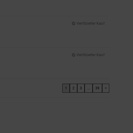
Verifizierter Kauf
Verifizierter Kauf
1
2
3
...
39
>