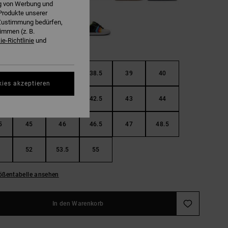
ng von Werbung und
Produkte unserer
r Zustimmung bedürfen,
immen (z. B.
e-Richtlinie
und
37
38
38.5
39
40
kies akzeptieren
5
41
42
42.5
43
44
5
45
46
46.5
47
48.5
52
53.5
55
ößentabelle ansehen
In den Warenkorb