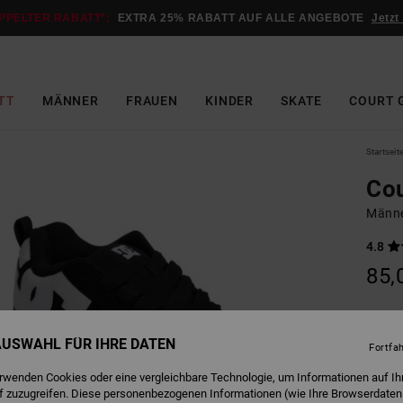
PPELTER RABATT*:
EXTRA 25% RABATT AUF ALLE ANGEBOTE
Jetzt
TT
MÄNNER
FRAUEN
KINDER
SKATE
COURT 
Startseit
Cou
Männe
4.8
85,
B
Farbe
 AUSWAHL FÜR IHRE DATEN
Fortfa
erwenden Cookies oder eine vergleichbare Technologie, um Informationen auf Ih
f zuzugreifen. Diese personenbezogenen Informationen (wie Ihre Browserdaten