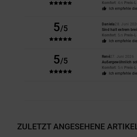
Komfort
: 4
Preis-L
/5
Ich empfehle di
5
Daniela
28. Juni 202
/5
Sind halt extrem bre
Komfort
: 5
Preis-L
/5
Ich empfehle di
5
René
27. Juni 2026
/5
Außergewöhnlich sc
Komfort
: 5
Preis-L
/5
Ich empfehle di
ZULETZT ANGESEHENE ARTIKE