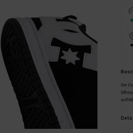
Besc
Der Co
Silhou
auffäl
Deta