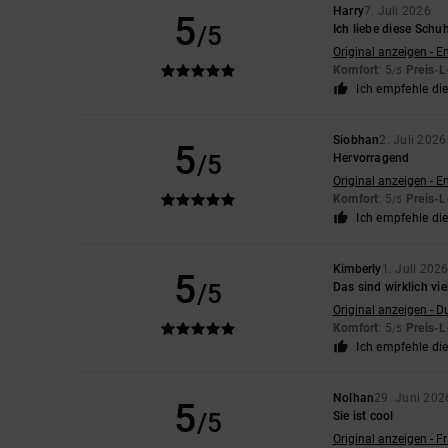
Harry
7. Juli 2026
5
/5
Ich liebe diese Schuh
Original anzeigen - E
Komfort
: 5
Preis-L
/5
Ich empfehle di
Siobhan
2. Juli 2026
5
/5
Hervorragend
Original anzeigen - E
Komfort
: 5
Preis-L
/5
Ich empfehle di
Kimberly
1. Juli 202
5
/5
Das sind wirklich v
Original anzeigen - D
Komfort
: 5
Preis-L
/5
Ich empfehle di
Nolhan
29. Juni 202
5
/5
Sie ist cool
Original anzeigen - F