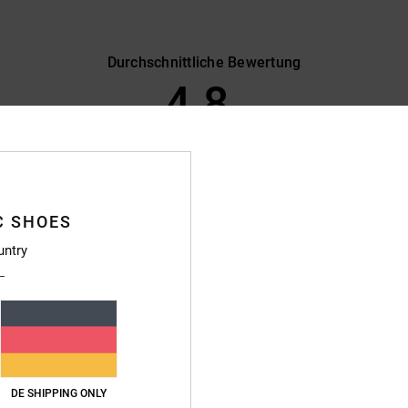
Durchschnittliche Bewertung
4.8
/5
basierend auf
386 verifizierten Bewertungen
seit September 2025
89% unserer Kunden empfehlen dieses Produkt
C SHOES
s-Leistungs-Verhältnis
Größe
Materi
untry
4.7
4.8
Zu klein
Zu groß
nze Weile her, dass ich mir ein Paar Schuhe gekauft habe, und ich bin begeistert
e ich mir wieder ein Paar von „Perle“ holen.
rançais
DE SHIPPING ONLY