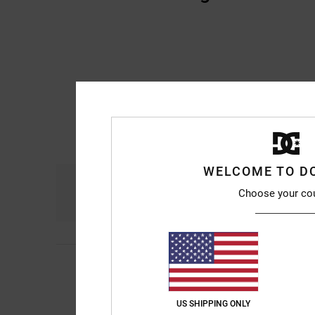
WELCOME TO D
Komfort
Prei
Choose your co
4.8
Mich
10. Juli 2026
5
Es ist schon eine ga
/5
nächsten Monat werd
Original anzeigen - F
US SHIPPING ONLY