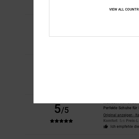
Komfort
: 5
Preis-L
/5
Ich empfehle di
VIEW ALL COUNTR
Kirk
9. Juli 2026
4
/5
Ein guter, bequemer 
Original anzeigen - E
Komfort
: 4
Preis-L
/5
Ich empfehle di
Louise
9. Juli 2026
5
/5
Das war genau das, 
Original anzeigen - E
Komfort
: 5
Preis-L
/5
Ich empfehle di
Matteo
9. Juli 2026
5
/5
Perfekte Schuhe für
Original anzeigen - It
Komfort
: 5
Preis-L
/5
Ich empfehle di