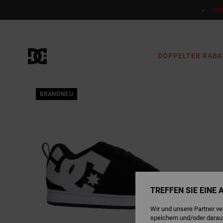
Direkt
zur
DO
Produktinformation
springen
DOPPELTER RABA
BRANDNEU
TREFFEN SIE EINE
Wir und unsere Partner v
speichern und/oder darau