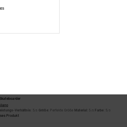
eistungs-Verhältnis
: 5
Größe
: Perfekte Größe
Material
: 5
Farbe
: 5
/5
/5
/5
eses Produkt
IES
Schuh, der sein Geld wert ist.
nglish
eistungs-Verhältnis
: 4
Größe
: Groß
Material
: 4
Farbe
: 4
/5
/5
/5
eses Produkt
was mein Sohn sich gewünscht hatte.
nglish
eistungs-Verhältnis
: 5
Größe
: Perfekte Größe
Material
: 5
Farbe
: 5
/5
/5
/5
eses Produkt
 Skateboarder
aliano
eistungs-Verhältnis
: 5
Größe
: Perfekte Größe
Material
: 5
Farbe
: 5
/5
/5
/5
eses Produkt