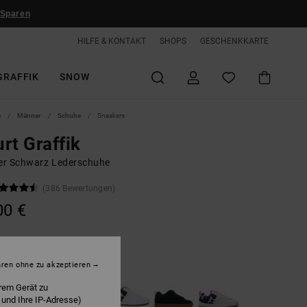
 Sparen
HILFE & KONTAKT
SHOPS
GESCHENKKARTE
GRAFFIK
SNOW
e
Männer
Schuhe
Sneakers
rt Graffik
r Schwarz Lederschuhe
(386 Bewertungen)
00 €
lack
hren ohne zu akzeptieren
rem Gerät zu
 und Ihre IP-Adresse)