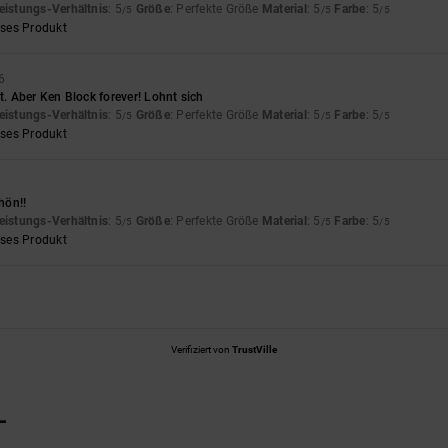
eistungs-Verhältnis
: 5
Größe
: Perfekte Größe
Material
: 5
Farbe
: 5
/5
/5
/5
eses Produkt
6
it. Aber Ken Block forever! Lohnt sich
eistungs-Verhältnis
: 5
Größe
: Perfekte Größe
Material
: 5
Farbe
: 5
/5
/5
/5
eses Produkt
hön!!
eistungs-Verhältnis
: 5
Größe
: Perfekte Größe
Material
: 5
Farbe
: 5
/5
/5
/5
eses Produkt
Verifiziert von
TrustVille
L