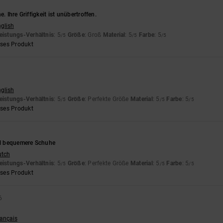
e. Ihre Griffigkeit ist unübertroffen.
nglish
eistungs-Verhältnis
: 5
Größe
: Groß
Material
: 5
Farbe
: 5
/5
/5
/5
eses Produkt
nglish
eistungs-Verhältnis
: 5
Größe
: Perfekte Größe
Material
: 5
Farbe
: 5
/5
/5
/5
eses Produkt
6
iel bequemere Schuhe
utch
eistungs-Verhältnis
: 5
Größe
: Perfekte Größe
Material
: 5
Farbe
: 5
/5
/5
/5
eses Produkt
6
rançais