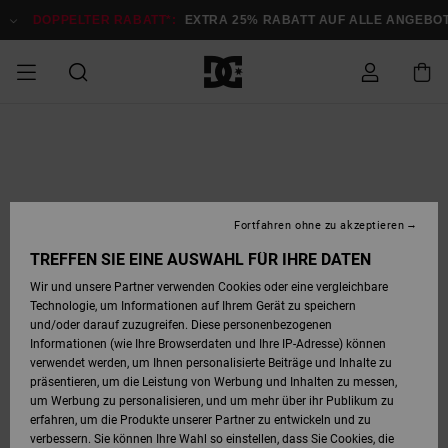
Direkt
zur
DOPPELTER RABATT*:
EXTRA 25% RABATT AUF ALLE ANGEB
Produktinformation
springen
DOPPELTER
SALE MÄNNER
ESSENTIALS
ESSENTIALS
ESSENTIALS
SKATE SHOP
SNOW SHOP FÜR
Auf meine
Schuhe
Schuhe
Sale Schuhe
Stag
Astrix
Neue Kollektio
Neue Kollektio
Caps & Hüte
Chelsea
Pixie
Neue Kollektio
Schneejacken
Court Graffik
Neue Kollektio
Neue Kollektio
Hüte & Caps
Skaterschuhe
Team
Schneejacken
Snowboard Boo
Snowboard Boo
Bestellung
RABATT
MÄNNER
zugreifen
SALE FRAUEN
HIGHLIGHTS
HIGHLIGHTS
SCHUHE
COMMUNITY
Sale Bekleidun
Snow
Sale Bekleidun
Court Graffik
Ducati
Skate
Sweatshirts
Mützen
Court Graffik
Astrix
Sneakers
Snowboardhos
Pure
Skate
T-Shirts
Mützen
Alle ansehen
Snowboardhos
Schneejacken
Snowboardjac
MÄNNER
SNOW SHOP FÜR
Fortfahren ohne zu akzeptieren
Versand
FRAUEN
SALE KINDER
SCHUHE
SCHUHE
BEKLEIDUNG
Accessoires
Sale Accessoi
Lynx
DC Command
Sneakers
T-shirts
Taschen &
Alle ansehen
DC Command
Skate
Alle ansehen
Stag
Babyschuhe
Sweatshirts &
Taschen
Snowboard Boo
Snowboardhos
Snowboardhos
TREFFEN SIE EINE AUSWAHL FÜR IHRE DATEN
FRAUEN
Rucksäcke
Hoodies
Retouren
Wir und unsere Partner verwenden Cookies oder eine vergleichbare
SNOW SHOP FÜR
Technologie, um Informationen auf Ihrem Gerät zu speichern
BEKLEIDUNG
KLEIDUNG
ACCESSOIRES
SALE SNOW
Sale Snow
Pure
Manteca
Sandalen
Hemden
Manteca
Sandalen
Sneakers
Alle ansehen
Winterschuhe
Alle ansehen
Mützen
KINDER
und/oder darauf zuzugreifen. Diese personenbezogenen
KINDER
Alle ansehen
Jacken & Mänt
Informationen (wie Ihre Browserdaten und Ihre IP-Adresse) können
Bezahlung
verwendet werden, um Ihnen personalisierte Beiträge und Inhalte zu
ACCESSOIRES
T-Shirts
Jacken & Mänt
Net
Construct
Winterschuhe
Jeans
Best Sellers
Snowboard Boo
Alle ansehen
Polarfleece &
Alle ansehen
präsentieren, um die Leistung von Werbung und Inhalten zu messen,
SKATE
Hemden
Softshells
um Werbung zu personalisieren, und um mehr über ihr Publikum zu
Geschenkkarte
erfahren, um die Produkte unserer Partner zu entwickeln und zu
Jacken & Mänt
Hoodies &
Alle ansehen
Ascend
Snowboard Boo
Jacken & Mänt
Unisex
verbessern. Sie können Ihre Wahl so einstellen, dass Sie Cookies, die
COURT GRAFFIK
Sweatshirts
Jeans & Hosen
Mützen