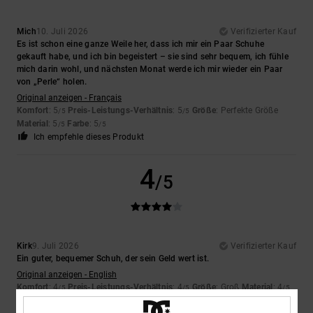
Mich
10. Juli 2026
Verifizierter Kauf
Es ist schon eine ganze Weile her, dass ich mir ein Paar Schuhe
gekauft habe, und ich bin begeistert – sie sind sehr bequem, ich fühle
mich darin wohl, und nächsten Monat werde ich mir wieder ein Paar
von „Perle“ holen.
Original anzeigen - Français
Komfort
: 5
Preis-Leistungs-Verhältnis
: 5
Größe
: Perfekte Größe
/5
/5
Material
: 5
Farbe
: 5
/5
/5
Ich empfehle dieses Produkt
4
/5
Kirk
9. Juli 2026
Verifizierter Kauf
Ein guter, bequemer Schuh, der sein Geld wert ist.
Original anzeigen - English
Komfort
: 4
Preis-Leistungs-Verhältnis
: 4
Größe
: Groß
Material
: 4
/5
/5
/5
Farbe
: 4
/5