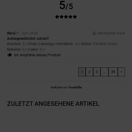
5
/5
René
27. Juni 2026
Verifizierter Kauf
Außergewöhnlich schön!!
Komfort
: 5
Preis-Leistungs-Verhältnis
: 5
Größe
: Perfekte Größe
/5
/5
Material
: 5
Farbe
: 5
/5
/5
Ich empfehle dieses Produkt
1
2
3
...
39
>
Verifiziert von
TrustVille
ZULETZT ANGESEHENE ARTIKEL