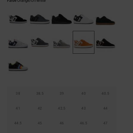
Kontaktformular.
Orange/offwhite
Farbe
FAQ
ansehen
38
38.5
39
40
40.5
41
42
42.5
43
44
44.5
45
46
46.5
47