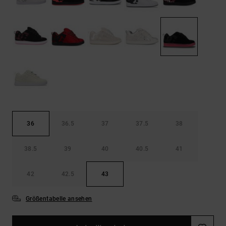
Kontaktformular.
FAQ
ansehen
36
36.5
37
37.5
38
38.5
39
40
40.5
41
42
42.5
43
Größentabelle ansehen