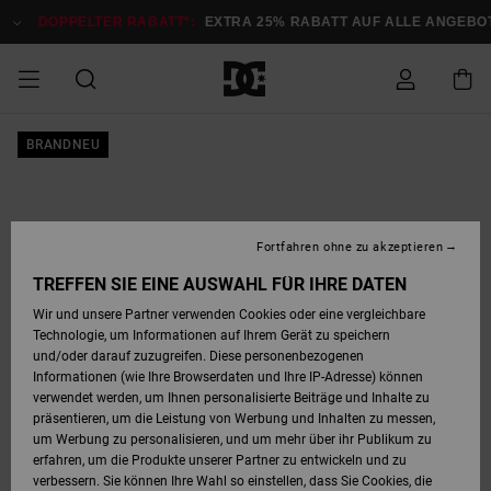
Direkt
zur
DOPPELTER RABATT*:
EXTRA 25% RABATT AUF ALLE ANGEB
Produktinformation
springen
DOPPELTER
BRANDNEU
SALE MÄNNER
ESSENTIALS
ESSENTIALS
ESSENTIALS
SKATE SHOP
SNOW SHOP FÜR
Auf meine
Schuhe
Schuhe
Sale Schuhe
Stag
Astrix
Neue Kollektio
Neue Kollektio
Caps & Hüte
Chelsea
Pixie
Neue Kollektio
Schneejacken
Court Graffik
Neue Kollektio
Neue Kollektio
Hüte & Caps
Skaterschuhe
Team
Schneejacken
Snowboard Boo
Snowboard Boo
Bestellung
RABATT
MÄNNER
zugreifen
SALE FRAUEN
HIGHLIGHTS
HIGHLIGHTS
SCHUHE
COMMUNITY
Sale Bekleidun
Snow
Sale Bekleidun
Court Graffik
Ducati
Skate
Sweatshirts
Mützen
Court Graffik
Astrix
Sneakers
Snowboardhos
Pure
Skate
T-Shirts
Mützen
Alle ansehen
Snowboardhos
Schneejacken
Snowboardjac
MÄNNER
SNOW SHOP FÜR
Fortfahren ohne zu akzeptieren
Versand
FRAUEN
SALE KINDER
SCHUHE
SCHUHE
BEKLEIDUNG
Accessoires
Sale Accessoi
Lynx
DC Command
Sneakers
T-shirts
Taschen &
Alle ansehen
DC Command
Skate
Alle ansehen
Stag
Babyschuhe
Sweatshirts &
Taschen
Snowboard Boo
Snowboardhos
Snowboardhos
TREFFEN SIE EINE AUSWAHL FÜR IHRE DATEN
FRAUEN
Rucksäcke
Hoodies
Retouren
Wir und unsere Partner verwenden Cookies oder eine vergleichbare
SNOW SHOP FÜR
Technologie, um Informationen auf Ihrem Gerät zu speichern
BEKLEIDUNG
KLEIDUNG
ACCESSOIRES
SALE SNOW
Sale Snow
Pure
Manteca
Sandalen
Hemden
Manteca
Sandalen
Sneakers
Alle ansehen
Winterschuhe
Alle ansehen
Mützen
KINDER
und/oder darauf zuzugreifen. Diese personenbezogenen
KINDER
Alle ansehen
Jacken & Mänt
Informationen (wie Ihre Browserdaten und Ihre IP-Adresse) können
Bezahlung
verwendet werden, um Ihnen personalisierte Beiträge und Inhalte zu
ACCESSOIRES
T-Shirts
Jacken & Mänt
Net
Construct
Winterschuhe
Jeans
Best Sellers
Snowboard Boo
Alle ansehen
Polarfleece &
Alle ansehen
präsentieren, um die Leistung von Werbung und Inhalten zu messen,
SKATE
Hemden
Softshells
um Werbung zu personalisieren, und um mehr über ihr Publikum zu
Geschenkkarte
erfahren, um die Produkte unserer Partner zu entwickeln und zu
Jacken & Mänt
Hoodies &
Alle ansehen
Ascend
Snowboard Boo
Jacken & Mänt
Unisex
verbessern. Sie können Ihre Wahl so einstellen, dass Sie Cookies, die
COURT GRAFFIK
Sweatshirts
Jeans & Hosen
Mützen