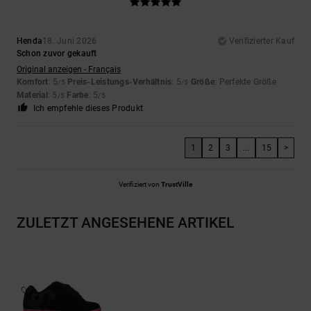
Henda
18. Juni 2026
Verifizierter Kauf
Schon zuvor gekauft
Original anzeigen - Français
Komfort
: 5
Preis-Leistungs-Verhältnis
: 5
Größe
: Perfekte Größe
/5
/5
Material
: 5
Farbe
: 5
/5
/5
Ich empfehle dieses Produkt
1
2
3
...
15
>
Verifiziert von
TrustVille
ZULETZT ANGESEHENE ARTIKEL