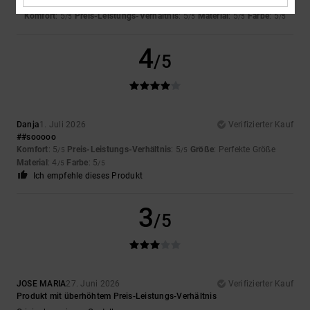
Sooo
Komfort
: 5
Preis-Leistungs-Verhältnis
: 5
Material
: 5
Farbe
: 5
/5
/5
/5
/5
4
/5
Danja
1. Juli 2026
Verifizierter Kauf
##sooooo
Komfort
: 5
Preis-Leistungs-Verhältnis
: 5
Größe
: Perfekte Größe
/5
/5
Material
: 4
Farbe
: 5
/5
/5
Ich empfehle dieses Produkt
3
/5
JOSE MARIA
27. Juni 2026
Verifizierter Kauf
Produkt mit überhöhtem Preis-Leistungs-Verhältnis