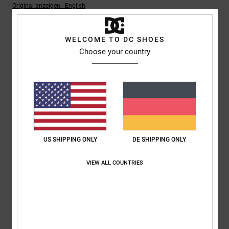
Original anzeigen - English
Komfort
: 5
Preis-Leistungs-Verhältnis
: 5
Größe
: Perfekte Größe
/5
/5
Material
: 5
Farbe
: 5
/5
/5
Ich empfehle dieses Produkt
WELCOME TO DC SHOES
Choose your country
5
/5
Jeroen
4. Juli 2026
Verifizierter Kauf
Komfort
: 5
Preis-Leistungs-Verhältnis
: 4
Größe
: Perfekte Größe
/5
/5
Material
: 5
Farbe
: 5
/5
/5
US SHIPPING ONLY
DE SHIPPING ONLY
Ich empfehle dieses Produkt
VIEW ALL COUNTRIES
5
/5
Danja
1. Juli 2026
Verifizierter Kauf