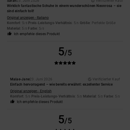
Sarah
23. Juni 2026
Verifizierter Kauf
Wirklich fantastische Schuhe in einem wunderschönen Neonrosa – sie
sind einfach toll!
Original anzeigen - Italiano
Komfort
: 5
Preis-Leistungs-Verhältnis
: 5
Größe
: Perfekte Größe
/5
/5
Material
: 5
Farbe
: 5
/5
/5
Ich empfehle dieses Produkt
5
/5
Malae-Jane
23. Juni 2026
Verifizierter Kauf
Einfach hervorragend – wie bereits erwähnt: exzellenter Service
Original anzeigen - English
Komfort
: 5
Preis-Leistungs-Verhältnis
: 5
Material
: 5
Farbe
: 5
/5
/5
/5
/5
Ich empfehle dieses Produkt
5
/5