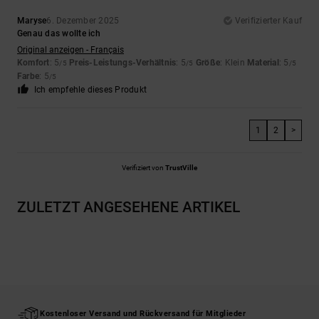
Maryse
6. Dezember 2025
Verifizierter Kauf
Genau das wollte ich
Original anzeigen - Français
Komfort
: 5
Preis-Leistungs-Verhältnis
: 5
Größe
: Klein
Material
: 5
/5
/5
/5
Farbe
: 5
/5
Ich empfehle dieses Produkt
1
2
>
Verifiziert von
TrustVille
ZULETZT ANGESEHENE ARTIKEL
Kostenloser Versand und Rückversand für Mitglieder