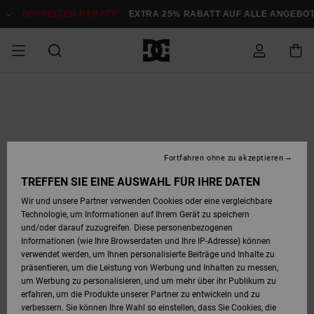
Direkt
zur
DOPPELTER RABATT*:
EXTRA 25% RABATT AUF ALLE ANGEB
Produktinformation
springen
DOPPELTER
SALE MÄNNER
ESSENTIALS
ESSENTIALS
ESSENTIALS
SKATE SHOP
SNOW SHOP FÜR
Auf meine
Schuhe
Schuhe
Sale Schuhe
Stag
Astrix
Neue Kollektio
Neue Kollektio
Caps & Hüte
Chelsea
Pixie
Neue Kollektio
Schneejacken
Court Graffik
Neue Kollektio
Neue Kollektio
Hüte & Caps
Skaterschuhe
Team
Schneejacken
Snowboard Boo
Snowboard Boo
Bestellung
RABATT
MÄNNER
zugreifen
SALE FRAUEN
HIGHLIGHTS
HIGHLIGHTS
SCHUHE
COMMUNITY
Sale Bekleidun
Snow
Sale Bekleidun
Court Graffik
Ducati
Skate
Sweatshirts
Mützen
Court Graffik
Astrix
Sneakers
Snowboardhos
Pure
Skate
T-Shirts
Mützen
Alle ansehen
Snowboardhos
Schneejacken
Snowboardjac
MÄNNER
SNOW SHOP FÜR
Fortfahren ohne zu akzeptieren
Versand
FRAUEN
SALE KINDER
SCHUHE
SCHUHE
BEKLEIDUNG
Accessoires
Sale Accessoi
Lynx
DC Command
Sneakers
T-shirts
Taschen &
Alle ansehen
DC Command
Skate
Alle ansehen
Stag
Babyschuhe
Sweatshirts &
Taschen
Snowboard Boo
Snowboardhos
Snowboardhos
TREFFEN SIE EINE AUSWAHL FÜR IHRE DATEN
FRAUEN
Rucksäcke
Hoodies
Retouren
Wir und unsere Partner verwenden Cookies oder eine vergleichbare
SNOW SHOP FÜR
Technologie, um Informationen auf Ihrem Gerät zu speichern
BEKLEIDUNG
KLEIDUNG
ACCESSOIRES
SALE SNOW
Sale Snow
Pure
Manteca
Sandalen
Hemden
Manteca
Sandalen
Sneakers
Alle ansehen
Winterschuhe
Alle ansehen
Mützen
KINDER
und/oder darauf zuzugreifen. Diese personenbezogenen
KINDER
Alle ansehen
Jacken & Mänt
Informationen (wie Ihre Browserdaten und Ihre IP-Adresse) können
Bezahlung
verwendet werden, um Ihnen personalisierte Beiträge und Inhalte zu
ACCESSOIRES
T-Shirts
Jacken & Mänt
Net
Construct
Winterschuhe
Jeans
Best Sellers
Snowboard Boo
Alle ansehen
Polarfleece &
Alle ansehen
präsentieren, um die Leistung von Werbung und Inhalten zu messen,
SKATE
Hemden
Softshells
um Werbung zu personalisieren, und um mehr über ihr Publikum zu
Geschenkkarte
erfahren, um die Produkte unserer Partner zu entwickeln und zu
Jacken & Mänt
Hoodies &
Alle ansehen
Ascend
Snowboard Boo
Jacken & Mänt
Unisex
verbessern. Sie können Ihre Wahl so einstellen, dass Sie Cookies, die
COURT GRAFFIK
Sweatshirts
Jeans & Hosen
Mützen