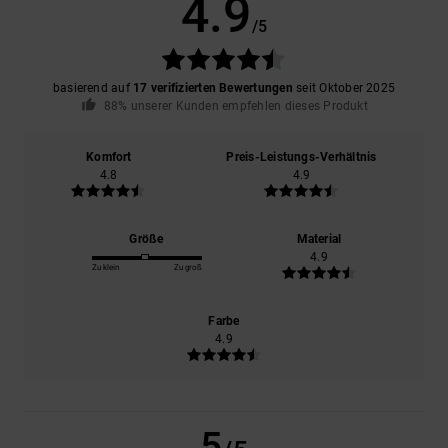
4.9
/5
basierend auf
17 verifizierten Bewertungen
seit Oktober 2025
88% unserer Kunden empfehlen dieses Produkt
Komfort
Preis-Leistungs-Verhältnis
4.8
4.9
Größe
Material
4.9
Zu klein
Zu groß
Farbe
4.9
5