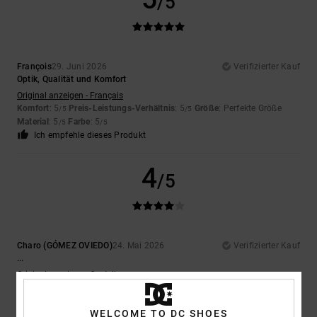
/5
François
29. Juni 2026
Verifizierter Kauf
Optik, Qualität und Komfort
Original anzeigen - Français
Komfort
: 5
Preis-Leistungs-Verhältnis
: 5
Größe
: Perfekte Größe
/5
/5
Material
: 5
Farbe
: 5
/5
/5
Ich empfehle dieses Produkt
4
/5
Charo (GÓMEZ OVIEDO)
24. Mai 2026
Verifizierter Kauf
...
Original anzeigen - Castellano
Komfort
: 4
Preis-Leistungs-Verhältnis
: 5
Größe
: Perfekte Größe
/5
/5
Material
: 5
Farbe
: 5
/5
/5
WELCOME TO DC SHOES
Ich empfehle dieses Produkt