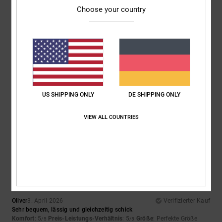
Choose your country
5
/5
Marian
4. April 2026
Verifizierter Kauf
Weil sie einfach super sind und der Preis echt top ist
US SHIPPING ONLY
DE SHIPPING ONLY
Original anzeigen - Castellano
Komfort
: 5
Preis-Leistungs-Verhältnis
: 5
Größe
: Perfekte Größe
/5
/5
Material
: 5
Farbe
: 5
/5
/5
VIEW ALL COUNTRIES
Ich empfehle dieses Produkt
5
/5
Oliver
3. April 2026
Verifizierter Kauf
Sehr bequem, lässig und gleichzeitig schick
Komfort
: 5
Preis-Leistungs-Verhältnis
: 5
Größe
: Perfekte Größe
/5
/5