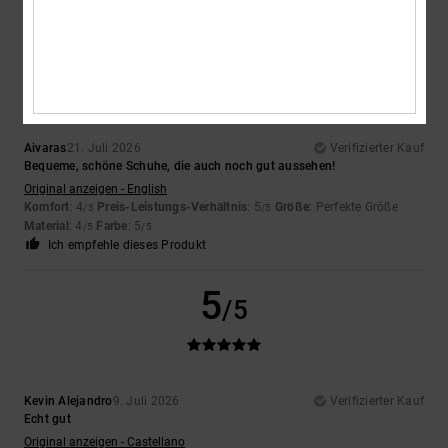
5
/5
Aivaras
21. Juli 2026
Verifizierter Kauf
Bequeme, schöne Schuhe, die auch noch gut aussehen!
Original anzeigen - English
Komfort
: 4
Preis-Leistungs-Verhältnis
: 5
Größe
: Perfekte Größe
/5
/5
Material
: 4
Farbe
: 5
/5
/5
Ich empfehle dieses Produkt
5
/5
Kevin Alejandro
9. Juli 2026
Verifizierter Kauf
Echt gut
Original anzeigen - Castellano