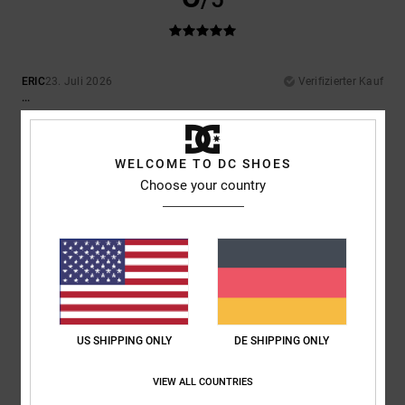
ERIC
23. Juli 2026
Verifizierter Kauf
...
Original anzeigen - Français
Komfort
: 5
Preis-Leistungs-Verhältnis
: 5
Größe
: Perfekte Größe
/5
/5
Material
: 5
Farbe
: 5
/5
/5
WELCOME TO DC SHOES
Ich empfehle dieses Produkt
Choose your country
5
/5
Gaëlle
23. Juli 2026
Verifizierter Kauf
Sehr bequem
US SHIPPING ONLY
DE SHIPPING ONLY
Original anzeigen - Français
Komfort
: 5
Preis-Leistungs-Verhältnis
: 5
Größe
: Perfekte Größe
/5
/5
Material
: 5
Farbe
: 5
/5
/5
VIEW ALL COUNTRIES
Ich empfehle dieses Produkt