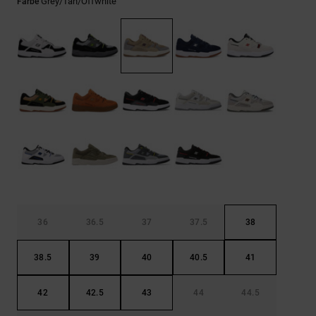
Kontaktformular.
Grey/tan/offwhite
Farbe
FAQ
ansehen
36
36.5
37
37.5
38
38.5
39
40
40.5
41
42
42.5
43
44
44.5