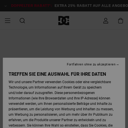
Direkt
zur
DOPPELTER RABATT*:
EXTRA 25% RABATT AUF ALLE ANGEB
Produktinformation
springen
DOPPELTER
SALE MÄNNER
ESSENTIALS
ESSENTIALS
ESSENTIALS
SKATE SHOP
SNOW SHOP FÜR
Auf meine
Schuhe
Schuhe
Sale Schuhe
Stag
Astrix
Neue Kollektio
Neue Kollektio
Caps & Hüte
Chelsea
Pixie
Neue Kollektio
Schneejacken
Court Graffik
Neue Kollektio
Neue Kollektio
Hüte & Caps
Skaterschuhe
Team
Schneejacken
Snowboard Boo
Snowboard Boo
Bestellung
RABATT
MÄNNER
zugreifen
SALE FRAUEN
HIGHLIGHTS
HIGHLIGHTS
SCHUHE
COMMUNITY
Sale Bekleidun
Snow
Sale Bekleidun
Court Graffik
Ducati
Skate
Sweatshirts
Mützen
Court Graffik
Astrix
Sneakers
Snowboardhos
Pure
Skate
T-Shirts
Mützen
Alle ansehen
Snowboardhos
Schneejacken
Snowboardjac
MÄNNER
SNOW SHOP FÜR
Fortfahren ohne zu akzeptieren
Versand
FRAUEN
SALE KINDER
SCHUHE
SCHUHE
BEKLEIDUNG
Accessoires
Sale Accessoi
Lynx
DC Command
Sneakers
T-shirts
Taschen &
Alle ansehen
DC Command
Skate
Alle ansehen
Stag
Babyschuhe
Sweatshirts &
Taschen
Snowboard Boo
Snowboardhos
Snowboardhos
TREFFEN SIE EINE AUSWAHL FÜR IHRE DATEN
FRAUEN
Rucksäcke
Hoodies
Retouren
Wir und unsere Partner verwenden Cookies oder eine vergleichbare
SNOW SHOP FÜR
Technologie, um Informationen auf Ihrem Gerät zu speichern
BEKLEIDUNG
KLEIDUNG
ACCESSOIRES
SALE SNOW
Sale Snow
Pure
Manteca
Sandalen
Hemden
Manteca
Sandalen
Sneakers
Alle ansehen
Winterschuhe
Alle ansehen
Mützen
KINDER
und/oder darauf zuzugreifen. Diese personenbezogenen
KINDER
Alle ansehen
Jacken & Mänt
Informationen (wie Ihre Browserdaten und Ihre IP-Adresse) können
Bezahlung
verwendet werden, um Ihnen personalisierte Beiträge und Inhalte zu
ACCESSOIRES
T-Shirts
Jacken & Mänt
Net
Construct
Winterschuhe
Jeans
Best Sellers
Snowboard Boo
Alle ansehen
Polarfleece &
Alle ansehen
präsentieren, um die Leistung von Werbung und Inhalten zu messen,
SKATE
Hemden
Softshells
um Werbung zu personalisieren, und um mehr über ihr Publikum zu
Geschenkkarte
erfahren, um die Produkte unserer Partner zu entwickeln und zu
Jacken & Mänt
Hoodies &
Alle ansehen
Ascend
Snowboard Boo
Jacken & Mänt
Unisex
verbessern. Sie können Ihre Wahl so einstellen, dass Sie Cookies, die
COURT GRAFFIK
Sweatshirts
Jeans & Hosen
Mützen