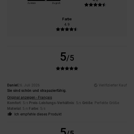
Zu klein
Zu groß
Farbe
4.9
5
/5
Daniel
26. Juli 2026
Verifizierter Kauf
Sie sind schön und strapazierfähig.
Original anzeigen - Français
Komfort
: 5
Preis-Leistungs-Verhältnis
: 5
Größe
: Perfekte Größe
/5
/5
Material
: 5
Farbe
: 5
/5
/5
Ich empfehle dieses Produkt
5
/5