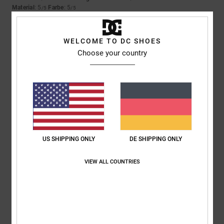
Material
: 5
Farbe
: 5
/5
/5
Ich empfehle dieses Produkt
5
WELCOME TO DC SHOES
/5
Choose your country
Marian
4. April 2026
Verifizierter Kauf
Weil sie einfach super sind und der Preis echt top ist
Original anzeigen - Castellano
Komfort
: 5
Preis-Leistungs-Verhältnis
: 5
Größe
: Perfekte Größe
/5
/5
Material
: 5
Farbe
: 5
/5
/5
US SHIPPING ONLY
DE SHIPPING ONLY
Ich empfehle dieses Produkt
VIEW ALL COUNTRIES
5
/5
Oliver
3. April 2026
Verifizierter Kauf