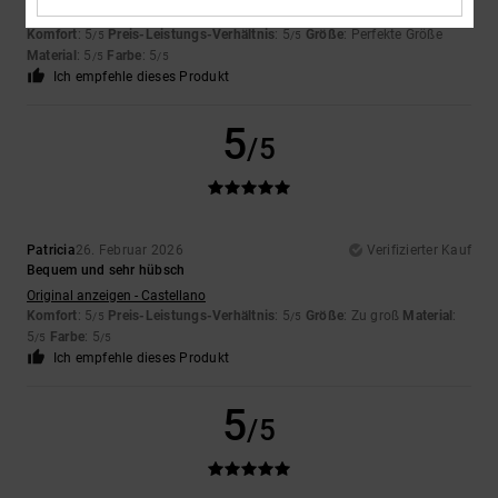
Sehr bequem, lässig und gleichzeitig schick
Komfort
: 5
Preis-Leistungs-Verhältnis
: 5
Größe
: Perfekte Größe
/5
/5
Material
: 5
Farbe
: 5
/5
/5
Ich empfehle dieses Produkt
5
/5
Patricia
26. Februar 2026
Verifizierter Kauf
Bequem und sehr hübsch
Original anzeigen - Castellano
Komfort
: 5
Preis-Leistungs-Verhältnis
: 5
Größe
: Zu groß
Material
:
/5
/5
5
Farbe
: 5
/5
/5
Ich empfehle dieses Produkt
5
/5