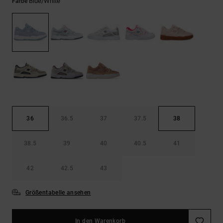
Kontaktformular.
Blue/white
Farbe
FAQ
ansehen
36
36.5
37
37.5
38
38.5
39
40
40.5
41
42
42.5
43
Größentabelle ansehen
In den Warenkorb