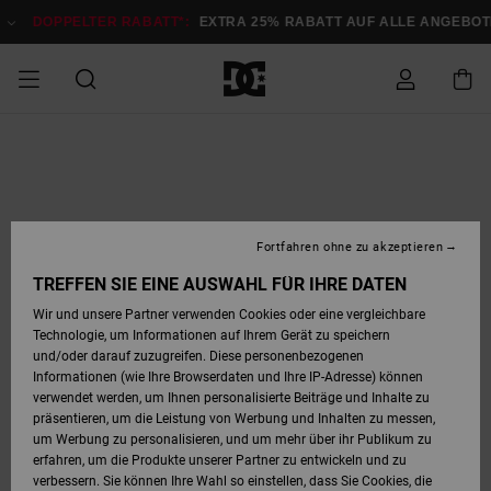
Direkt
zur
DOPPELTER RABATT*:
EXTRA 25% RABATT AUF ALLE ANGEB
Produktinformation
springen
DOPPELTER
SALE MÄNNER
ESSENTIALS
ESSENTIALS
ESSENTIALS
SKATE SHOP
SNOW SHOP FÜR
Auf meine
Schuhe
Schuhe
Sale Schuhe
Stag
Astrix
Neue Kollektio
Neue Kollektio
Caps & Hüte
Chelsea
Pixie
Neue Kollektio
Schneejacken
Court Graffik
Neue Kollektio
Neue Kollektio
Hüte & Caps
Skaterschuhe
Team
Schneejacken
Snowboard Boo
Snowboard Boo
Bestellung
RABATT
MÄNNER
zugreifen
SALE FRAUEN
HIGHLIGHTS
HIGHLIGHTS
SCHUHE
COMMUNITY
Sale Bekleidun
Snow
Sale Bekleidun
Court Graffik
Ducati
Skate
Sweatshirts
Mützen
Court Graffik
Astrix
Sneakers
Snowboardhos
Pure
Skate
T-Shirts
Mützen
Alle ansehen
Snowboardhos
Schneejacken
Snowboardjac
MÄNNER
SNOW SHOP FÜR
Fortfahren ohne zu akzeptieren
Versand
FRAUEN
SALE KINDER
SCHUHE
SCHUHE
BEKLEIDUNG
Accessoires
Sale Accessoi
Lynx
DC Command
Sneakers
T-shirts
Taschen &
Alle ansehen
DC Command
Skate
Alle ansehen
Stag
Babyschuhe
Sweatshirts &
Taschen
Snowboard Boo
Snowboardhos
Snowboardhos
TREFFEN SIE EINE AUSWAHL FÜR IHRE DATEN
FRAUEN
Rucksäcke
Hoodies
Retouren
Wir und unsere Partner verwenden Cookies oder eine vergleichbare
SNOW SHOP FÜR
Technologie, um Informationen auf Ihrem Gerät zu speichern
BEKLEIDUNG
KLEIDUNG
ACCESSOIRES
SALE SNOW
Sale Snow
Pure
Manteca
Sandalen
Hemden
Manteca
Sandalen
Sneakers
Alle ansehen
Winterschuhe
Alle ansehen
Mützen
KINDER
und/oder darauf zuzugreifen. Diese personenbezogenen
KINDER
Alle ansehen
Jacken & Mänt
Informationen (wie Ihre Browserdaten und Ihre IP-Adresse) können
Bezahlung
verwendet werden, um Ihnen personalisierte Beiträge und Inhalte zu
ACCESSOIRES
T-Shirts
Jacken & Mänt
Net
Construct
Winterschuhe
Jeans
Best Sellers
Snowboard Boo
Alle ansehen
Polarfleece &
Alle ansehen
präsentieren, um die Leistung von Werbung und Inhalten zu messen,
SKATE
Hemden
Softshells
um Werbung zu personalisieren, und um mehr über ihr Publikum zu
Geschenkkarte
erfahren, um die Produkte unserer Partner zu entwickeln und zu
Jacken & Mänt
Hoodies &
Alle ansehen
Ascend
Snowboard Boo
Jacken & Mänt
Unisex
verbessern. Sie können Ihre Wahl so einstellen, dass Sie Cookies, die
COURT GRAFFIK
Sweatshirts
Jeans & Hosen
Mützen