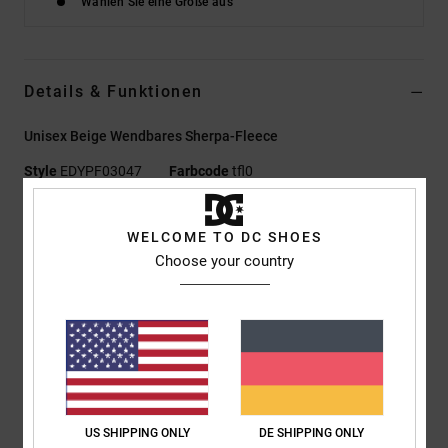
Wählen Sie eine Größe aus
Details & Funktionen
Unisex Beige Wendbares Sherpa-Fleece
Style
EDYPF03047
Farbcode
tfl0
Funktionen
WELCOME TO DC SHOES
Material:
Seite A 100 % Recyceltes Polyester-Ripstop-
Choose your country
Gewebe Mit C0 DWR-Ausrüstung, [170 G/M²]; Seite B 100 %
Recyceltes Polyester-Sherpa-Fleece, [380 G/M²]
Fit:
Relaxed Fit
Reversible Konstruktion
Front-Reißverschluss
Beidseitige Handwärmertaschen
Lycra-Einfassung mit Logo
US SHIPPING ONLY
DE SHIPPING ONLY