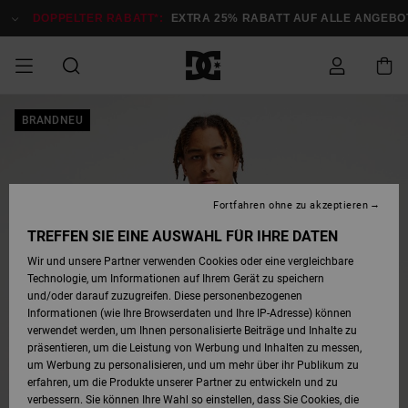
Direkt
zur
DOPPELTER RABATT*:
EXTRA 25% RABATT AUF ALLE ANGEBOTE
Produktinformation
springen
DOPPELTER
BRANDNEU
SALE MÄNNER
ESSENTIALS
ESSENTIALS
ESSENTIALS
SKATE SHOP
SNOW SHOP FÜR
Auf meine
Schuhe
Schuhe
Sale Schuhe
Stag
Astrix
Neue Kollektio
Neue Kollektio
Caps & Hüte
Chelsea
Pixie
Neue Kollektio
Schneejacken
Court Graffik
Neue Kollektio
Neue Kollektio
Hüte & Caps
Skaterschuhe
Team
Schneejacken
Snowboard Boo
Snowboard Boo
Bestellung
RABATT
MÄNNER
zugreifen
SALE FRAUEN
HIGHLIGHTS
HIGHLIGHTS
SCHUHE
COMMUNITY
Sale Bekleidun
Snow
Sale Bekleidun
Court Graffik
Ducati
Skate
Sweatshirts
Mützen
Court Graffik
Astrix
Sneakers
Snowboardhos
Pure
Skate
T-Shirts
Mützen
Alle ansehen
Snowboardhos
Schneejacken
Snowboardjac
MÄNNER
SNOW SHOP FÜR
Fortfahren ohne zu akzeptieren
Versand
FRAUEN
SALE KINDER
SCHUHE
SCHUHE
BEKLEIDUNG
Accessoires
Sale Accessoi
Lynx
DC Command
Sneakers
T-shirts
Taschen &
Alle ansehen
DC Command
Skate
Alle ansehen
Stag
Babyschuhe
Sweatshirts &
Taschen
Snowboard Boo
Snowboardhos
Snowboardhos
TREFFEN SIE EINE AUSWAHL FÜR IHRE DATEN
FRAUEN
Rucksäcke
Hoodies
Retouren
Wir und unsere Partner verwenden Cookies oder eine vergleichbare
SNOW SHOP FÜR
Technologie, um Informationen auf Ihrem Gerät zu speichern
BEKLEIDUNG
KLEIDUNG
ACCESSOIRES
SALE SNOW
Sale Snow
Pure
Manteca
Sandalen
Hemden
Manteca
Sandalen
Sneakers
Alle ansehen
Winterschuhe
Alle ansehen
Mützen
KINDER
und/oder darauf zuzugreifen. Diese personenbezogenen
KINDER
Alle ansehen
Jacken & Mänt
Informationen (wie Ihre Browserdaten und Ihre IP-Adresse) können
Bezahlung
verwendet werden, um Ihnen personalisierte Beiträge und Inhalte zu
ACCESSOIRES
T-Shirts
Jacken & Mänt
Net
Construct
Winterschuhe
Jeans
Best Sellers
Snowboard Boo
Alle ansehen
Polarfleece &
Alle ansehen
präsentieren, um die Leistung von Werbung und Inhalten zu messen,
SKATE
Hemden
Softshells
um Werbung zu personalisieren, und um mehr über ihr Publikum zu
Geschenkkarte
erfahren, um die Produkte unserer Partner zu entwickeln und zu
Jacken & Mänt
Hoodies &
Alle ansehen
Ascend
Snowboard Boo
Jacken & Mänt
Unisex
verbessern. Sie können Ihre Wahl so einstellen, dass Sie Cookies, die
COURT GRAFFIK
Sweatshirts
Jeans & Hosen
Mützen