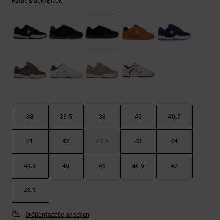
Kontaktformular.
Black/black
Farbe
FAQ
ansehen
38
38.5
39
40
40.5
41
42
42.5
43
44
44.5
45
46
46.5
47
48.5
Größentabelle ansehen