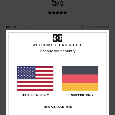
5
/5
Ramon
1. Juli 2026
Verifizierter Kauf
Sehr schöner sneaker
Komfort
: 5
Preis-Leistungs-Verhältnis
: 5
Größe
: Perfekte Größe
/5
/5
Material
: 5
Farbe
: 5
/5
/5
WELCOME TO DC SHOES
Ich empfehle dieses Produkt
Choose your country
5
/5
Robert
18. Juni 2026
Verifizierter Kauf
Ein toller Schuh, der sich fantastisch laufen lässt
US SHIPPING ONLY
DE SHIPPING ONLY
Original anzeigen - Dutch
Komfort
: 5
Preis-Leistungs-Verhältnis
: 5
Größe
: Perfekte Größe
/5
/5
Material
: 5
Farbe
: 5
/5
/5
VIEW ALL COUNTRIES
Ich empfehle dieses Produkt