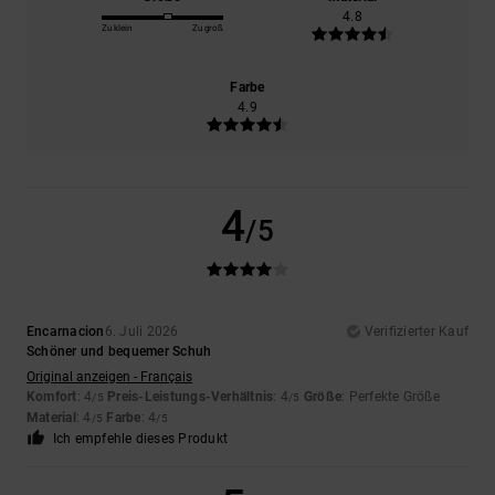
4.8
Zu klein
Zu groß
Farbe
4.9
4
/5
Encarnacion
6. Juli 2026
Verifizierter Kauf
Schöner und bequemer Schuh
Original anzeigen - Français
Komfort
: 4
Preis-Leistungs-Verhältnis
: 4
Größe
: Perfekte Größe
/5
/5
Material
: 4
Farbe
: 4
/5
/5
Ich empfehle dieses Produkt