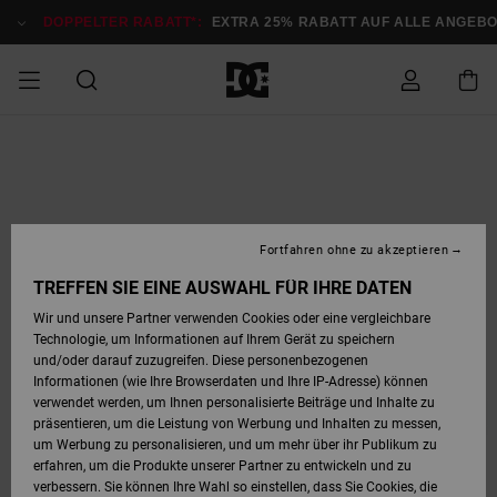
Direkt
zur
DOPPELTER RABATT*:
EXTRA 25% RABATT AUF ALLE ANGEB
Produktinformation
springen
DOPPELTER
SALE MÄNNER
ESSENTIALS
ESSENTIALS
ESSENTIALS
SKATE SHOP
SNOW SHOP FÜR
Auf meine
Schuhe
Schuhe
Sale Schuhe
Stag
Astrix
Neue Kollektio
Neue Kollektio
Caps & Hüte
Chelsea
Pixie
Neue Kollektio
Schneejacken
Court Graffik
Neue Kollektio
Neue Kollektio
Hüte & Caps
Skaterschuhe
Team
Schneejacken
Snowboard Boo
Snowboard Boo
Bestellung
RABATT
MÄNNER
zugreifen
SALE FRAUEN
HIGHLIGHTS
HIGHLIGHTS
SCHUHE
COMMUNITY
Sale Bekleidun
Snow
Sale Bekleidun
Court Graffik
Ducati
Skate
Sweatshirts
Mützen
Court Graffik
Astrix
Sneakers
Snowboardhos
Pure
Skate
T-Shirts
Mützen
Alle ansehen
Snowboardhos
Schneejacken
Snowboardjac
MÄNNER
SNOW SHOP FÜR
Fortfahren ohne zu akzeptieren
Versand
FRAUEN
SALE KINDER
SCHUHE
SCHUHE
BEKLEIDUNG
Accessoires
Sale Accessoi
Lynx
DC Command
Sneakers
T-shirts
Taschen &
Alle ansehen
DC Command
Skate
Alle ansehen
Stag
Babyschuhe
Sweatshirts &
Taschen
Snowboard Boo
Snowboardhos
Snowboardhos
TREFFEN SIE EINE AUSWAHL FÜR IHRE DATEN
FRAUEN
Rucksäcke
Hoodies
Retouren
Wir und unsere Partner verwenden Cookies oder eine vergleichbare
SNOW SHOP FÜR
Technologie, um Informationen auf Ihrem Gerät zu speichern
BEKLEIDUNG
KLEIDUNG
ACCESSOIRES
SALE SNOW
Sale Snow
Pure
Manteca
Sandalen
Hemden
Manteca
Sandalen
Sneakers
Alle ansehen
Winterschuhe
Alle ansehen
Mützen
KINDER
und/oder darauf zuzugreifen. Diese personenbezogenen
KINDER
Alle ansehen
Jacken & Mänt
Informationen (wie Ihre Browserdaten und Ihre IP-Adresse) können
Bezahlung
verwendet werden, um Ihnen personalisierte Beiträge und Inhalte zu
ACCESSOIRES
T-Shirts
Jacken & Mänt
Net
Construct
Winterschuhe
Jeans
Best Sellers
Snowboard Boo
Alle ansehen
Polarfleece &
Alle ansehen
präsentieren, um die Leistung von Werbung und Inhalten zu messen,
SKATE
Hemden
Softshells
um Werbung zu personalisieren, und um mehr über ihr Publikum zu
Geschenkkarte
erfahren, um die Produkte unserer Partner zu entwickeln und zu
Jacken & Mänt
Hoodies &
Alle ansehen
Ascend
Snowboard Boo
Jacken & Mänt
Unisex
verbessern. Sie können Ihre Wahl so einstellen, dass Sie Cookies, die
COURT GRAFFIK
Sweatshirts
Jeans & Hosen
Mützen