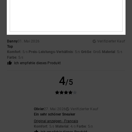
5
/5
Danny
31. Mai 2026
Verifizierter Kauf
Top
Komfort
: 5
Preis-Leistungs-Verhältnis
: 5
Größe
: Groß
Material
: 5
/5
/5
/5
Farbe
: 5
/5
Ich empfehle dieses Produkt
4
/5
Olivier
27. Mai 2026
Verifizierter Kauf
Ein sehr schöner Sneaker
Original anzeigen - Français
Komfort
: 5
Material
: 4
Farbe
: 5
/5
/5
/5