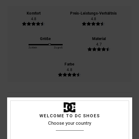
Komfort
Preis-Leistungs-Verhältnis
4.8
4.8
Größe
Material
4.7
Zu klein
Zu groß
Farbe
4.8
5
/5
WELCOME TO DC SHOES
Choose your country
Client anonyme vérifié
29. Januar 2026
Verifizierter Kauf
Ideal