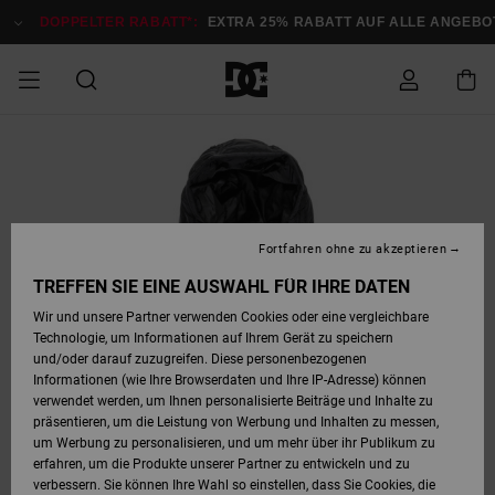
Direkt
zur
DOPPELTER RABATT*:
EXTRA 25% RABATT AUF ALLE ANGEB
Produktinformation
springen
DOPPELTER
SALE MÄNNER
ESSENTIALS
ESSENTIALS
ESSENTIALS
SKATE SHOP
SNOW SHOP FÜR
Auf meine
Schuhe
Schuhe
Sale Schuhe
Stag
Astrix
Neue Kollektio
Neue Kollektio
Caps & Hüte
Chelsea
Pixie
Neue Kollektio
Schneejacken
Court Graffik
Neue Kollektio
Neue Kollektio
Hüte & Caps
Skaterschuhe
Team
Schneejacken
Snowboard Boo
Snowboard Boo
Bestellung
RABATT
MÄNNER
zugreifen
SALE FRAUEN
HIGHLIGHTS
HIGHLIGHTS
SCHUHE
COMMUNITY
Sale Bekleidun
Snow
Sale Bekleidun
Court Graffik
Ducati
Skate
Sweatshirts
Mützen
Court Graffik
Astrix
Sneakers
Snowboardhos
Pure
Skate
T-Shirts
Mützen
Alle ansehen
Snowboardhos
Schneejacken
Snowboardjac
MÄNNER
SNOW SHOP FÜR
Fortfahren ohne zu akzeptieren
Versand
FRAUEN
SALE KINDER
SCHUHE
SCHUHE
BEKLEIDUNG
Accessoires
Sale Accessoi
Lynx
DC Command
Sneakers
T-shirts
Taschen &
Alle ansehen
DC Command
Skate
Alle ansehen
Stag
Babyschuhe
Sweatshirts &
Taschen
Snowboard Boo
Snowboardhos
Snowboardhos
TREFFEN SIE EINE AUSWAHL FÜR IHRE DATEN
FRAUEN
Rucksäcke
Hoodies
Retouren
Wir und unsere Partner verwenden Cookies oder eine vergleichbare
SNOW SHOP FÜR
Technologie, um Informationen auf Ihrem Gerät zu speichern
BEKLEIDUNG
KLEIDUNG
ACCESSOIRES
SALE SNOW
Sale Snow
Pure
Manteca
Sandalen
Hemden
Manteca
Sandalen
Sneakers
Alle ansehen
Winterschuhe
Alle ansehen
Mützen
KINDER
und/oder darauf zuzugreifen. Diese personenbezogenen
KINDER
Alle ansehen
Jacken & Mänt
Informationen (wie Ihre Browserdaten und Ihre IP-Adresse) können
Bezahlung
verwendet werden, um Ihnen personalisierte Beiträge und Inhalte zu
ACCESSOIRES
T-Shirts
Jacken & Mänt
Net
Construct
Winterschuhe
Jeans
Best Sellers
Snowboard Boo
Alle ansehen
Polarfleece &
Alle ansehen
präsentieren, um die Leistung von Werbung und Inhalten zu messen,
SKATE
Hemden
Softshells
um Werbung zu personalisieren, und um mehr über ihr Publikum zu
Geschenkkarte
erfahren, um die Produkte unserer Partner zu entwickeln und zu
Jacken & Mänt
Hoodies &
Alle ansehen
Ascend
Snowboard Boo
Jacken & Mänt
Unisex
verbessern. Sie können Ihre Wahl so einstellen, dass Sie Cookies, die
COURT GRAFFIK
Sweatshirts
Jeans & Hosen
Mützen