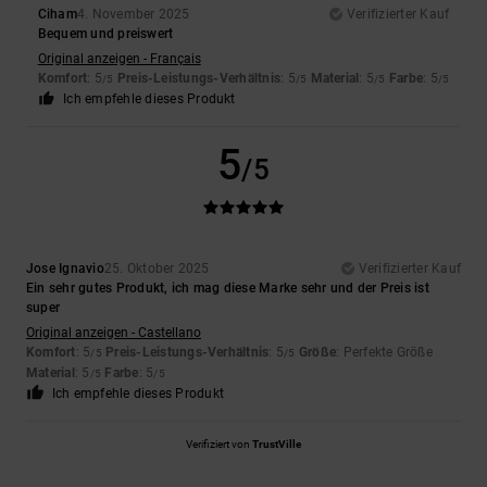
Ciham
4. November 2025
Verifizierter Kauf
Bequem und preiswert
Original anzeigen - Français
Komfort
: 5
Preis-Leistungs-Verhältnis
: 5
Material
: 5
Farbe
: 5
/5
/5
/5
/5
Ich empfehle dieses Produkt
5
/5
Jose Ignavio
25. Oktober 2025
Verifizierter Kauf
Ein sehr gutes Produkt, ich mag diese Marke sehr und der Preis ist
super
Original anzeigen - Castellano
Komfort
: 5
Preis-Leistungs-Verhältnis
: 5
Größe
: Perfekte Größe
/5
/5
Material
: 5
Farbe
: 5
/5
/5
Ich empfehle dieses Produkt
Verifiziert von
TrustVille