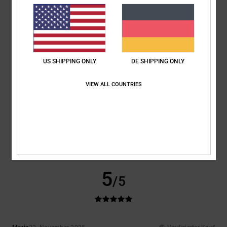
Original anzeigen - Castellano
Komfort
: 5
Preis-Leistungs-Verhältnis
: 5
Größe
: Zu groß
Material
:
/5
/5
5
Farbe
: 5
/5
/5
Ich empfehle dieses Produkt
US SHIPPING ONLY
DE SHIPPING ONLY
3
/5
VIEW ALL COUNTRIES
Client anonyme vérifié
24. Januar 2026
Verifizierter Kauf
Ich möchte, dass es regenfest ist
Original anzeigen - Castellano
Komfort
: 4
Preis-Leistungs-Verhältnis
: 4
Material
: 3
Farbe
: 4
/5
/5
/5
/5
5
/5