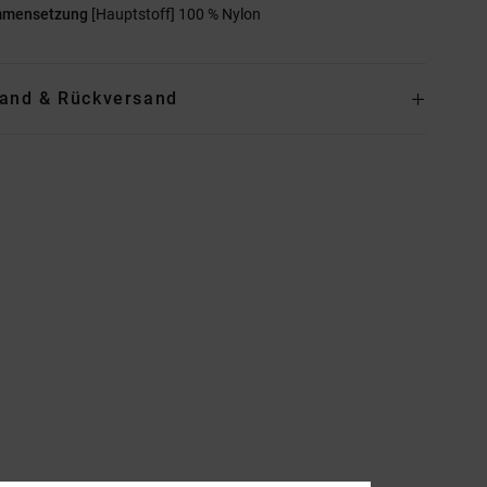
mmensetzung
[Hauptstoff] 100 % Nylon
and & Rückversand