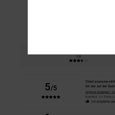
Komfort
Prei
3.8
Client anonyme vérif
5
/5
Ich war auf der Suc
Original anzeigen - C
Komfort
: 4
Preis-L
/5
Ich empfehle di