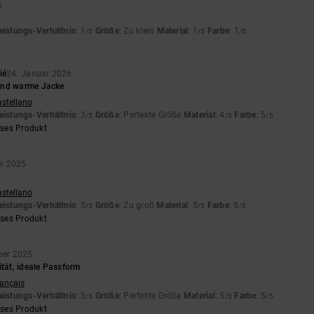
6
eistungs-Verhältnis
: 1
Größe
: Zu klein
Material
: 1
Farbe
: 1
/5
/5
/5
ié
24. Januar 2026
und warme Jacke
astellano
eistungs-Verhältnis
: 3
Größe
: Perfekte Größe
Material
: 4
Farbe
: 5
/5
/5
/5
eses Produkt
r 2025
astellano
eistungs-Verhältnis
: 5
Größe
: Zu groß
Material
: 5
Farbe
: 5
/5
/5
/5
eses Produkt
ber 2025
ität, ideale Passform
rançais
eistungs-Verhältnis
: 5
Größe
: Perfekte Größe
Material
: 5
Farbe
: 5
/5
/5
/5
eses Produkt