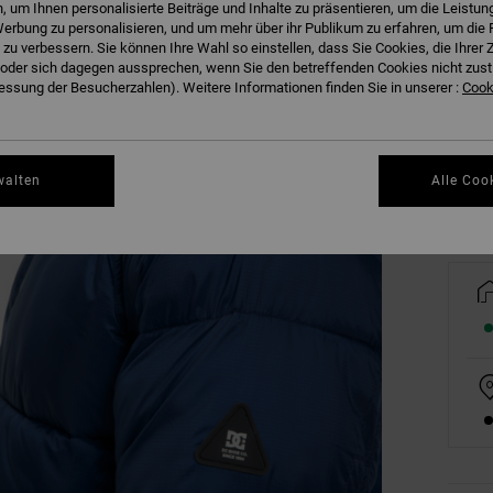
 um Ihnen personalisierte Beiträge und Inhalte zu präsentieren, um die Leistu
erbung zu personalisieren, und um mehr über ihr Publikum zu erfahren, um die 
 zu verbessern. Sie können Ihre Wahl so einstellen, dass Sie Cookies, die Ihre
der sich dagegen aussprechen, wenn Sie den betreffenden Cookies nicht zust
XS
ssung der Besucherzahlen). Weitere Informationen finden Sie in unserer :
Cooki
Gr
walten
Alle Coo