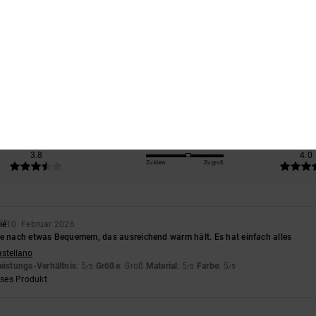
Durchschnittliche Bewertung
4.2
/5
basierend auf
5 verifizierten Bewertungen
seit November 2025
80% unserer Kunden empfehlen dieses Produkt
s-Leistungs-Verhältnis
Größe
Materi
3.8
4.0
Zu klein
Zu groß
ié
10. Februar 2026
he nach etwas Bequemem, das ausreichend warm hält. Es hat einfach alles
astellano
eistungs-Verhältnis
: 5
Größe
: Groß
Material
: 5
Farbe
: 5
/5
/5
/5
eses Produkt