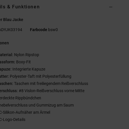
ils & Funktionen
r Blau Jacke
ADYJK03194
Farbcode
bsw0
ionen
aterial:
Nylon Ripstop
assform:
Boxy-Fit
apuze:
Integrierte Kapuze
utter:
Polyester-Taft mit Polyesterfüllung
aschen:
Taschen mit freiliegendem Reißverschluss
erschluss:
#8 Vislon-Reißverschluss vorne Mitte
erdeckte Rippbündchen
nebelverschluss und Gummizug am Saum
C-Silikon-Aufnäher am Ärmel
C-Logo-Details