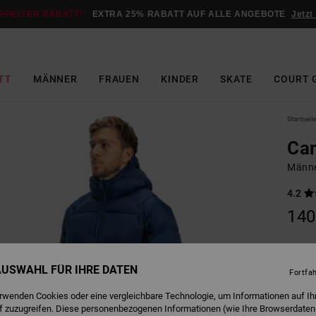
PPELTER RABATT*:
EXTRA 25% RABATT AUF ALLE ANGEBOTE
Jetzt
TT
MÄNNER
FRAUEN
KINDER
SKATE
COURT 
Startseit
Can
Männe
4.2
140
E
Farbe
 AUSWAHL FÜR IHRE DATEN
Fortfa
erwenden Cookies oder eine vergleichbare Technologie, um Informationen auf Ih
f zuzugreifen. Diese personenbezogenen Informationen (wie Ihre Browserdaten