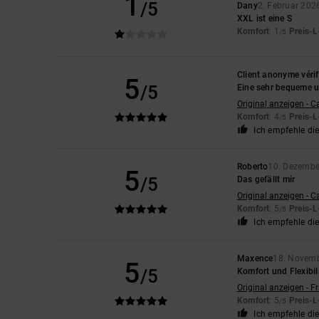
1
/5
Dany
2. Februar 202
XXL ist eine S
Komfort
: 1
Preis-L
/5
Client anonyme vérif
5
/5
Eine sehr bequeme 
Original anzeigen - C
Komfort
: 4
Preis-L
/5
Ich empfehle di
Roberto
10. Dezembe
5
/5
Das gefällt mir
Original anzeigen - C
Komfort
: 5
Preis-L
/5
Ich empfehle di
Maxence
18. Novem
5
/5
Komfort und Flexibil
Original anzeigen - F
Komfort
: 5
Preis-L
/5
Ich empfehle di