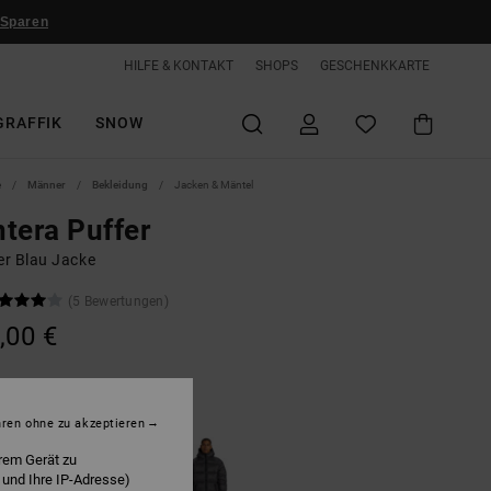
 Sparen
HILFE & KONTAKT
SHOPS
GESCHENKKARTE
GRAFFIK
SNOW
e
Männer
Bekleidung
Jacken & Mäntel
tera Puffer
r Blau Jacke
(5 Bewertungen)
,00 €
state Blue
hren ohne zu akzeptieren
rem Gerät zu
 und Ihre IP-Adresse)