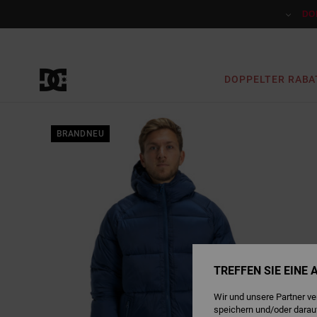
Direkt
zur
DO
Produktinformation
springen
DOPPELTER RABA
BRANDNEU
TREFFEN SIE EINE
Wir und unsere Partner v
speichern und/oder darau