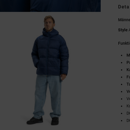
Deta
Männe
Style
Funkt
M
P
K
F
T
V
V
K
D
D