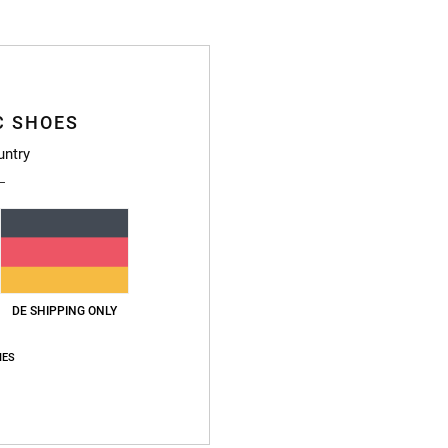
C SHOES
untry
DE SHIPPING ONLY
IES