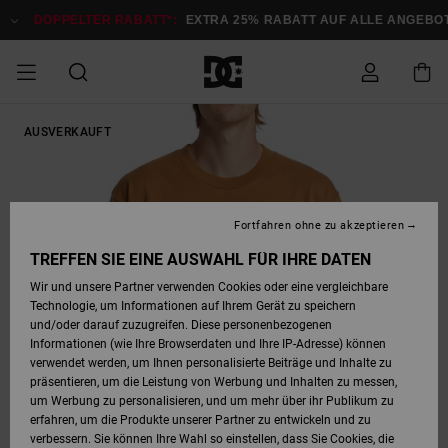
Direkt
zur
DOPPELTER RABATT*:
EXTRA 25% RABATT AUF ALLE ANGEBOTE
Produktinformation
springen
DOPPELTER
AUSVERKAUFT
SALE MÄNNER
ESSENTIALS
ESSENTIALS
ESSENTIALS
SKATE SHOP
SNOW SHOP FÜR
Auf meine
Schuhe
Schuhe
Sale Schuhe
Stag
Astrix
Neue Kollektio
Neue Kollektio
Caps & Hüte
Chelsea
Pixie
Neue Kollektio
Schneejacken
Court Graffik
Neue Kollektio
Neue Kollektio
Hüte & Caps
Skaterschuhe
Team
Schneejacken
Snowboard Boo
Snowboard Boo
Bestellung
RABATT
MÄNNER
zugreifen
SALE FRAUEN
HIGHLIGHTS
HIGHLIGHTS
SCHUHE
COMMUNITY
Sale Bekleidun
Snow
Sale Bekleidun
Court Graffik
Ducati
Skate
Sweatshirts
Mützen
Court Graffik
Astrix
Sneakers
Snowboardhos
Pure
Skate
T-Shirts
Mützen
Alle ansehen
Snowboardhos
Schneejacken
Snowboardjac
MÄNNER
SNOW SHOP FÜR
Fortfahren ohne zu akzeptieren
Versand
FRAUEN
SALE KINDER
SCHUHE
SCHUHE
BEKLEIDUNG
Accessoires
Sale Accessoi
Lynx
DC Command
Sneakers
T-shirts
Taschen &
Alle ansehen
DC Command
Skate
Alle ansehen
Stag
Babyschuhe
Sweatshirts &
Taschen
Snowboard Boo
Snowboardhos
Snowboardhos
TREFFEN SIE EINE AUSWAHL FÜR IHRE DATEN
FRAUEN
Rucksäcke
Hoodies
Retouren
Wir und unsere Partner verwenden Cookies oder eine vergleichbare
SNOW SHOP FÜR
Technologie, um Informationen auf Ihrem Gerät zu speichern
BEKLEIDUNG
KLEIDUNG
ACCESSOIRES
SALE SNOW
Sale Snow
Pure
Manteca
Sandalen
Hemden
Manteca
Sandalen
Sneakers
Alle ansehen
Winterschuhe
Alle ansehen
Mützen
KINDER
und/oder darauf zuzugreifen. Diese personenbezogenen
KINDER
Alle ansehen
Jacken & Mänt
Informationen (wie Ihre Browserdaten und Ihre IP-Adresse) können
Bezahlung
verwendet werden, um Ihnen personalisierte Beiträge und Inhalte zu
ACCESSOIRES
T-Shirts
Jacken & Mänt
Net
Construct
Winterschuhe
Jeans
Best Sellers
Snowboard Boo
Alle ansehen
Polarfleece &
Alle ansehen
präsentieren, um die Leistung von Werbung und Inhalten zu messen,
SKATE
Hemden
Softshells
um Werbung zu personalisieren, und um mehr über ihr Publikum zu
Geschenkkarte
erfahren, um die Produkte unserer Partner zu entwickeln und zu
Jacken & Mänt
Hoodies &
Alle ansehen
Ascend
Snowboard Boo
Jacken & Mänt
Unisex
verbessern. Sie können Ihre Wahl so einstellen, dass Sie Cookies, die
COURT GRAFFIK
Sweatshirts
Jeans & Hosen
Mützen