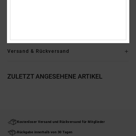
Vertikales Label am Saum
Zusammensetzung
[Hauptstoff] 75 % Baumwolle, 25 % recycelte
Baumwolle
Versand & Rückversand
ZULETZT ANGESEHENE ARTIKEL
Kostenloser Versand und Rückversand für Mitglieder
Rückgabe innerhalb von 30 Tagen