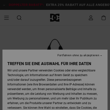
Direkt
zur
DOPPELTER RABATT*:
EXTRA 25% RABATT AUF ALLE ANGEBOTE
Produktinformation
springen
DOPPELTER
SALE MÄNNER
ESSENTIALS
ESSENTIALS
ESSENTIALS
SKATE SHOP
SNOW SHOP FÜR
Auf meine
Schuhe
Schuhe
Sale Schuhe
Stag
Astrix
Neue Kollektio
Neue Kollektio
Caps & Hüte
Chelsea
Pixie
Neue Kollektio
Schneejacken
Court Graffik
Neue Kollektio
Neue Kollektio
Hüte & Caps
Skaterschuhe
Team
Schneejacken
Snowboard Boo
Snowboard Boo
Bestellung
RABATT
MÄNNER
zugreifen
SALE FRAUEN
HIGHLIGHTS
HIGHLIGHTS
SCHUHE
COMMUNITY
Sale Bekleidun
Snow
Sale Bekleidun
Court Graffik
Ducati
Skate
Sweatshirts
Mützen
Court Graffik
Astrix
Sneakers
Snowboardhos
Pure
Skate
T-Shirts
Mützen
Alle ansehen
Snowboardhos
Schneejacken
Snowboardjac
MÄNNER
SNOW SHOP FÜR
Fortfahren ohne zu akzeptieren
Versand
FRAUEN
SALE KINDER
SCHUHE
SCHUHE
BEKLEIDUNG
Accessoires
Sale Accessoi
Lynx
DC Command
Sneakers
T-shirts
Taschen &
Alle ansehen
DC Command
Skate
Alle ansehen
Stag
Babyschuhe
Sweatshirts &
Taschen
Snowboard Boo
Snowboardhos
Snowboardhos
TREFFEN SIE EINE AUSWAHL FÜR IHRE DATEN
FRAUEN
Rucksäcke
Hoodies
Retouren
Wir und unsere Partner verwenden Cookies oder eine vergleichbare
SNOW SHOP FÜR
Technologie, um Informationen auf Ihrem Gerät zu speichern
BEKLEIDUNG
KLEIDUNG
ACCESSOIRES
SALE SNOW
Sale Snow
Pure
Manteca
Sandalen
Hemden
Manteca
Sandalen
Sneakers
Alle ansehen
Winterschuhe
Alle ansehen
Mützen
KINDER
und/oder darauf zuzugreifen. Diese personenbezogenen
KINDER
Alle ansehen
Jacken & Mänt
Informationen (wie Ihre Browserdaten und Ihre IP-Adresse) können
Bezahlung
verwendet werden, um Ihnen personalisierte Beiträge und Inhalte zu
ACCESSOIRES
T-Shirts
Jacken & Mänt
Net
Construct
Winterschuhe
Jeans
Best Sellers
Snowboard Boo
Alle ansehen
Polarfleece &
Alle ansehen
präsentieren, um die Leistung von Werbung und Inhalten zu messen,
SKATE
Hemden
Softshells
um Werbung zu personalisieren, und um mehr über ihr Publikum zu
Geschenkkarte
erfahren, um die Produkte unserer Partner zu entwickeln und zu
Jacken & Mänt
Hoodies &
Alle ansehen
Ascend
Snowboard Boo
Jacken & Mänt
Unisex
verbessern. Sie können Ihre Wahl so einstellen, dass Sie Cookies, die
COURT GRAFFIK
Sweatshirts
Jeans & Hosen
Mützen