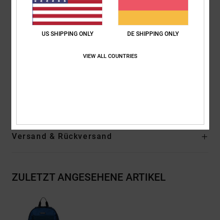
Skate-Gurte außen
Gepolsterte Airmesh-Rückenpartie
DC Shoe CO-Logo-Stickerei auf der Vorderseite
US SHIPPING ONLY
DE SHIPPING ONLY
Organizer an der Frontklappe
Verstellbare gepolsterte Träger
VIEW ALL COUNTRIES
Größe:
49h x 31w x 17d cm / 19"h x 12" w x 7" d
Volumen:
25 L
Zusammensetzung
[Hauptstoff] 100 % recyceltes Polyester
Versand & Rückversand
ZULETZT ANGESEHENE ARTIKEL