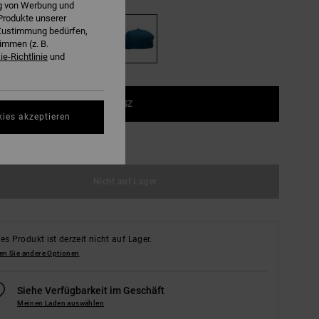
ng von Werbung und
Produkte unserer
r Zustimmung bedürfen,
immen (z. B.
e-Richtlinie
und
1SZ
kies akzeptieren
ößentabelle ansehen
Nicht auf Lager
es Produkt ist derzeit nicht auf Lager.
en Sie andere Optionen
Siehe Verfügbarkeit im Geschäft
Meinen Laden auswählen