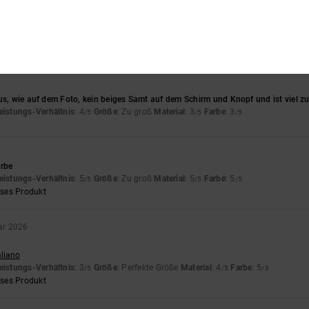
26
d sieht sehr gut aus.
eistungs-Verhältnis
: 5
Größe
: Perfekte Größe
Material
: 5
Farbe
: 5
/5
/5
/5
eses Produkt
us, wie auf dem Foto, kein beiges Samt auf dem Schirm und Knopf und ist viel zu
eistungs-Verhältnis
: 4
Größe
: Zu groß
Material
: 3
Farbe
: 3
/5
/5
/5
arbe
eistungs-Verhältnis
: 5
Größe
: Zu groß
Material
: 5
Farbe
: 5
/5
/5
/5
eses Produkt
ar 2026
aliano
eistungs-Verhältnis
: 3
Größe
: Perfekte Größe
Material
: 4
Farbe
: 5
/5
/5
/5
eses Produkt