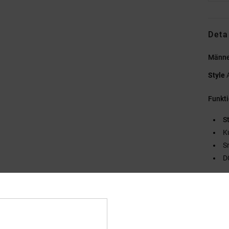
Deta
Männe
Style
Funkt
St
K
S
D
Zusa
Vers