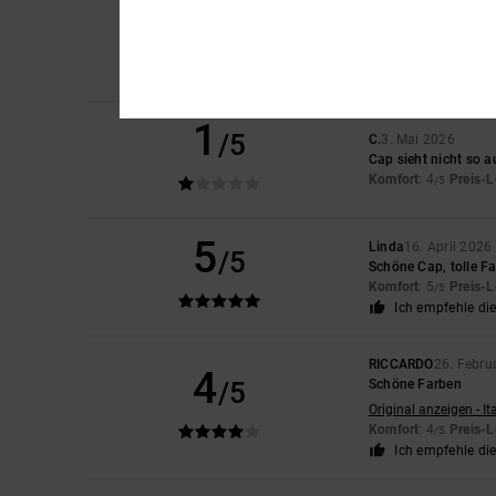
5
Dominik
22. Juni 20
/5
Fühlt sich gut an un
Komfort
: 5
Preis-L
/5
Ich empfehle di
1
/5
C.
3. Mai 2026
Cap sieht nicht so a
Komfort
: 4
Preis-L
/5
5
Linda
16. April 2026
/5
Schöne Cap, tolle F
Komfort
: 5
Preis-L
/5
Ich empfehle di
RICCARDO
26. Febru
4
/5
Schöne Farben
Original anzeigen - It
Komfort
: 4
Preis-L
/5
Ich empfehle di