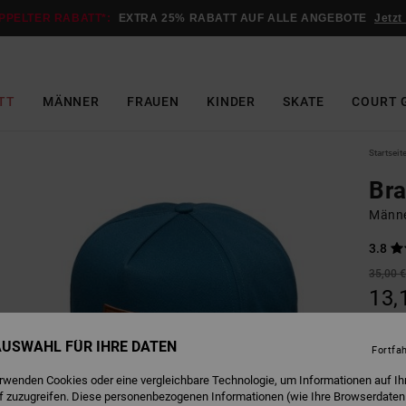
PPELTER RABATT*:
EXTRA 25% RABATT AUF ALLE ANGEBOTE
Jetzt
TT
MÄNNER
FRAUEN
KINDER
SKATE
COURT 
Startseit
Bra
Männe
3.8
35,00 
13,
SALE
 AUSWAHL FÜR IHRE DATEN
DOPPE
Fortfa
erwenden Cookies oder eine vergleichbare Technologie, um Informationen auf Ih
f zuzugreifen. Diese personenbezogenen Informationen (wie Ihre Browserdaten
S
Farbe