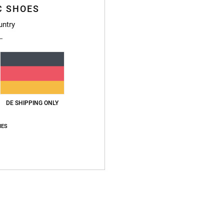
C SHOES
untry
Durchschnittliche Bewertung
3.8
DE SHIPPING ONLY
/5
IES
basierend auf
4 verifizierten Bewertungen
seit Februar 2026
75% unserer Kunden empfehlen dieses Produkt
s-Leistungs-Verhältnis
Größe
Materi
4.3
4.3
Zu klein
Zu groß