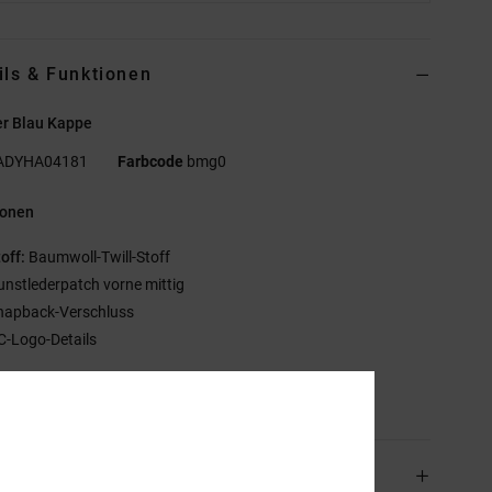
ils & Funktionen
r Blau Kappe
ADYHA04181
Farbcode
bmg0
ionen
off:
Baumwoll-Twill-Stoff
unstlederpatch vorne mittig
napback-Verschluss
C-Logo-Details
mmensetzung
[Hauptstoff] 100 % Baumwolle
and & Rückversand