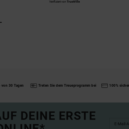
Verifiziert von
TrustVille
L
b von 30 Tagen
Treten Sie dem Treueprogramm bei
100% siche
UF DEINE ERSTE
ONLINE*