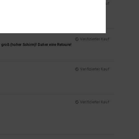
Verifizierter Kauf
Verifizierter Kauf
 groß (hoher Schirm)! Daher eine Retoure!
Verifizierter Kauf
Verifizierter Kauf