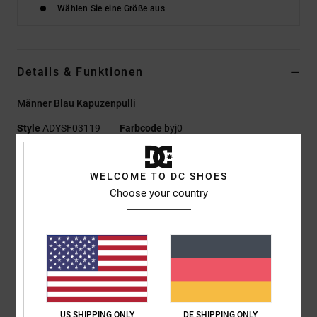
Wählen Sie eine Größe aus
Details & Funktionen
Männer Blau Kapuzenpulli
Style
ADYSF03119
Farbcode
byj0
Funktionen
WELCOME TO DC SHOES
Umweltfreundliches Material:
French Terry aus gekämmter
Choose your country
Baumwolle und recyceltem Polyester, das sich wie Wildleder
anfühlt, mit halbgebürsteter Innenseite [280 g/m2]
Passform:
Standard Fit
Kragen:
Kapuzenkragen
Ärmel:
Langärmlig
Taschen:
Kängurutaschen
Verschluss:
Pullover-Style
US SHIPPING ONLY
DE SHIPPING ONLY