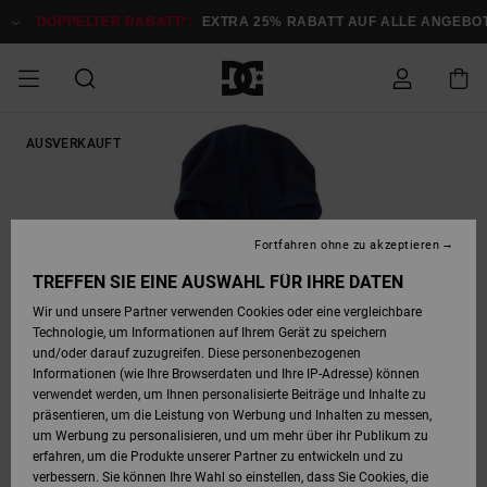
Direkt
zur
DOPPELTER RABATT*:
EXTRA 25% RABATT AUF ALLE ANGEBOTE
Produktinformation
springen
DOPPELTER
AUSVERKAUFT
SALE MÄNNER
ESSENTIALS
ESSENTIALS
ESSENTIALS
SKATE SHOP
SNOW SHOP FÜR
Auf meine
Schuhe
Schuhe
Sale Schuhe
Stag
Astrix
Neue Kollektio
Neue Kollektio
Caps & Hüte
Chelsea
Pixie
Neue Kollektio
Schneejacken
Court Graffik
Neue Kollektio
Neue Kollektio
Hüte & Caps
Skaterschuhe
Team
Schneejacken
Snowboard Boo
Snowboard Boo
Bestellung
RABATT
MÄNNER
zugreifen
SALE FRAUEN
HIGHLIGHTS
HIGHLIGHTS
SCHUHE
COMMUNITY
Sale Bekleidun
Snow
Sale Bekleidun
Court Graffik
Ducati
Skate
Sweatshirts
Mützen
Court Graffik
Astrix
Sneakers
Snowboardhos
Pure
Skate
T-Shirts
Mützen
Alle ansehen
Snowboardhos
Schneejacken
Snowboardjac
MÄNNER
SNOW SHOP FÜR
Fortfahren ohne zu akzeptieren
Versand
FRAUEN
SALE KINDER
SCHUHE
SCHUHE
BEKLEIDUNG
Accessoires
Sale Accessoi
Lynx
DC Command
Sneakers
T-shirts
Taschen &
Alle ansehen
DC Command
Skate
Alle ansehen
Stag
Babyschuhe
Sweatshirts &
Taschen
Snowboard Boo
Snowboardhos
Snowboardhos
TREFFEN SIE EINE AUSWAHL FÜR IHRE DATEN
FRAUEN
Rucksäcke
Hoodies
Retouren
Wir und unsere Partner verwenden Cookies oder eine vergleichbare
SNOW SHOP FÜR
Technologie, um Informationen auf Ihrem Gerät zu speichern
BEKLEIDUNG
KLEIDUNG
ACCESSOIRES
SALE SNOW
Sale Snow
Pure
Manteca
Sandalen
Hemden
Manteca
Sandalen
Sneakers
Alle ansehen
Winterschuhe
Alle ansehen
Mützen
KINDER
und/oder darauf zuzugreifen. Diese personenbezogenen
KINDER
Alle ansehen
Jacken & Mänt
Informationen (wie Ihre Browserdaten und Ihre IP-Adresse) können
Bezahlung
verwendet werden, um Ihnen personalisierte Beiträge und Inhalte zu
ACCESSOIRES
T-Shirts
Jacken & Mänt
Net
Construct
Winterschuhe
Jeans
Best Sellers
Snowboard Boo
Alle ansehen
Polarfleece &
Alle ansehen
präsentieren, um die Leistung von Werbung und Inhalten zu messen,
SKATE
Hemden
Softshells
um Werbung zu personalisieren, und um mehr über ihr Publikum zu
Geschenkkarte
erfahren, um die Produkte unserer Partner zu entwickeln und zu
Jacken & Mänt
Hoodies &
Alle ansehen
Ascend
Snowboard Boo
Jacken & Mänt
Unisex
verbessern. Sie können Ihre Wahl so einstellen, dass Sie Cookies, die
COURT GRAFFIK
Sweatshirts
Jeans & Hosen
Mützen