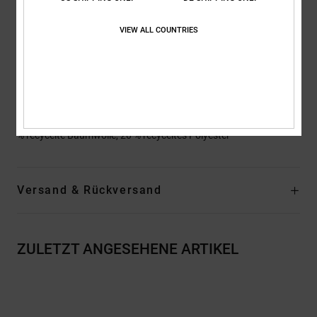
Logo:
Plastisoldruck und Druck mit 3D-Effekt auf Brust und
VIEW ALL COUNTRIES
Rücken
Andere Features: Fischgrätenband am Nacken
Metallösen
Flache Kordelzüge mit metallenen Spitzen
Zusammensetzung
[Hauptstoff] 55 % gekämmte Baumwolle, 25
% recycelte Baumwolle, 20 % recyceltes Polyester
Versand & Rückversand
ZULETZT ANGESEHENE ARTIKEL