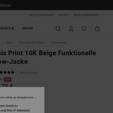
 Sparen
HILFE & KONTAKT
SHOPS
GESCHENKKARTE
GRAFFIK
SNOW
e
Snow
Snow Shop für Männer
Schneejacken
is Print 10K Beige Funktionelle
ow-Jacke
(2 Bewertungen)
 €
55%
,75 €
hren ohne zu akzeptieren
LTER RABATT EXTRA 25 %
rem Gerät zu
 und Ihre IP-Adresse)