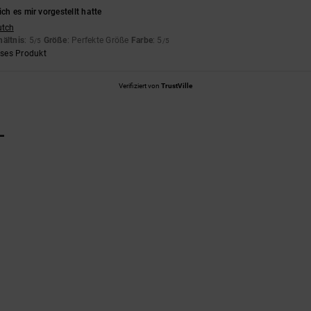
ich es mir vorgestellt hatte
utch
hältnis
: 5
Größe
: Perfekte Größe
Farbe
: 5
/5
/5
eses Produkt
Verifiziert von
TrustVille
L