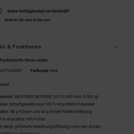
Siehe Verfügbarkeit im Geschäft
Wählen Sie eine Größe aus
ils & Funktionen
 Funktionelle Snow-Jacke
ADYTJ03097
Farbcode
ten4
ionen
aterial:
WEATHER DEFENSE 10 [10.000 mm, 5.000 g]
orso:
Schaftgewebe aus 100 % recyceltem Polyester
utter:
80 g Körper und 40 g Ärmel-Profill-Isolierung
0 % recyceltes Taft-Futter
it Mesh gefütterte Belüftungsöffnung unter den Armen
0 DWR Imprägnierung