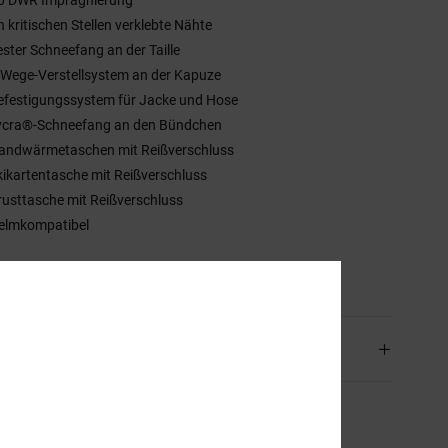
n kritischen Stellen verklebte Nähte
ester Schneefang an der Taille
-Wege-Verstellsystem an der Kapuze
efestigungssystem für Jacke und Hose
ycra®-Schneefang an den Bündchen
andwärmetaschen mit Reißverschluss
kikartentasche mit Reißverschluss
rusttasche mit Reißverschluss
elmkompatibel
mmensetzung
[Hauptstoff] 100 % recyceltes Polyester
and & Rückversand