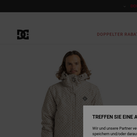
Direkt
zur
DO
Produktinformation
springen
DOPPELTER RABA
TREFFEN SIE EINE
Wir und unsere Partner v
speichern und/oder darau