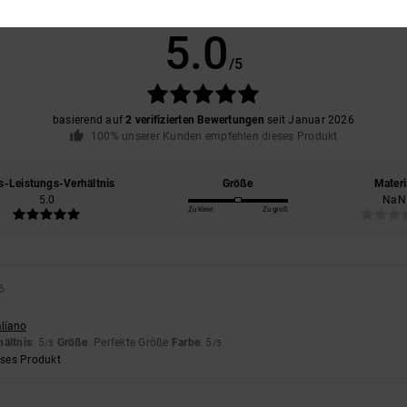
Durchschnittliche Bewertung
5.0
/5
basierend auf
2 verifizierten Bewertungen
seit Januar 2026
100% unserer Kunden empfehlen dieses Produkt
s-Leistungs-Verhältnis
Größe
Materi
5.0
NaN
Zu klein
Zu groß
6
aliano
hältnis
: 5
Größe
: Perfekte Größe
Farbe
: 5
/5
/5
eses Produkt