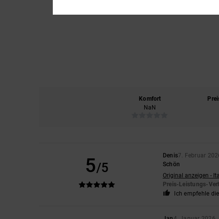
Komfort
Prei
NaN
Denis
7. Februar 202
5
/5
Schön
Original anzeigen - It
Preis-Leistungs-Ver
Ich empfehle di
Jan
4. Januar 2026