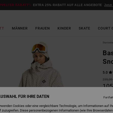
PPELTER RABATT*:
EXTRA 25% RABATT AUF ALLE ANGEBOTE
Jetzt
TT
MÄNNER
FRAUEN
KINDER
SKATE
COURT 
Startseit
Bas
Sn
5.0
235,00
105
SALE
 AUSWAHL FÜR IHRE DATEN
Fortfa
DOPPE
erwenden Cookies oder eine vergleichbare Technologie, um Informationen auf Ih
f zuzugreifen. Diese personenbezogenen Informationen (wie Ihre Browserdaten