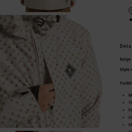
Deta
Beige
Style
Funkt
M
T
F
6
M
C