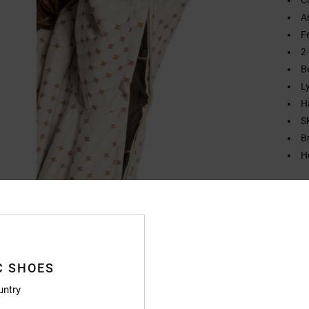
A
F
2
B
L
H
S
B
H
Zusa
Vers
C SHOES
untry