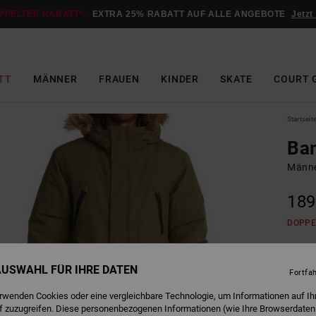
PPELTER RABATT*:
EXTRA 25% RABATT AUF ALLE ANGEBOTE
Jetzt
TT
MÄNNER
FRAUEN
KINDER
SKATE
COURT 
Startseit
Ba
Männe
189
DOPPE
I
Farbe
 AUSWAHL FÜR IHRE DATEN
Fortfa
erwenden Cookies oder eine vergleichbare Technologie, um Informationen auf Ih
f zuzugreifen. Diese personenbezogenen Informationen (wie Ihre Browserdaten