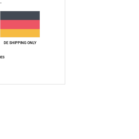
A
Zusa
Vers
DE SHIPPING ONLY
IES