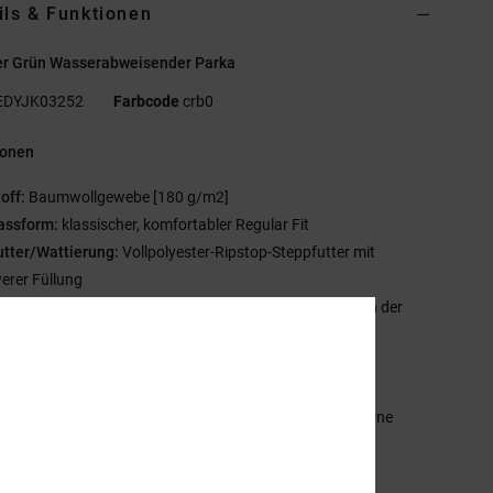
ils & Funktionen
r Grün Wasserabweisender Parka
EDYJK03252
Farbcode
crb0
ionen
off:
Baumwollgewebe [180 g/m2]
assform:
klassischer, komfortabler Regular Fit
utter/Wattierung:
Vollpolyester-Ripstop-Steppfutter mit
erer Füllung
aschen:
aufgesetzte Taschen mit doppeltem Eingang an der
e
eißverschlusstaschen auf der Brust
asche mit Reißverschluss innen
erschluss:
Vislon® Reißverschluss und Druckknöpfe vorne
ummizug an Taille und Kapuze
erippter Umschlag