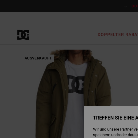
Direkt
zur
DO
Produktinformation
springen
DOPPELTER RABA
AUSVERKAUFT
TREFFEN SIE EINE
Wir und unsere Partner v
speichern und/oder darau