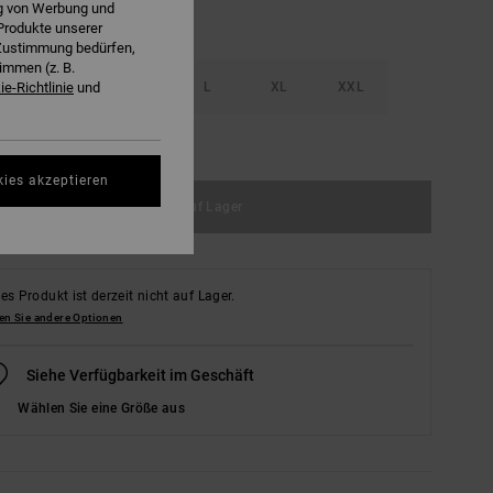
ng von Werbung und
Produkte unserer
r Zustimmung bedürfen,
immen (z. B.
S
M
L
XL
XXL
e-Richtlinie
und
ößentabelle ansehen
kies akzeptieren
Nicht auf Lager
es Produkt ist derzeit nicht auf Lager.
en Sie andere Optionen
Siehe Verfügbarkeit im Geschäft
Wählen Sie eine Größe aus