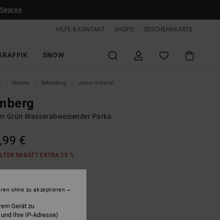
 Sparen
HILFE & KONTAKT
SHOPS
GESCHENKKARTE
GRAFFIK
SNOW
e
Männer
Bekleidung
Jacken & Mäntel
mberg
r Grün Wasserabweisender Parka
,99 €
LTER RABATT EXTRA 25 %
vy Green
hren ohne zu akzeptieren
rem Gerät zu
 und Ihre IP-Adresse)