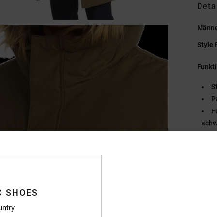
Deta
Männe
Style
Funkt
St
P
F
schw
T
Taill
R
T
V
C SHOES
G
untry
G