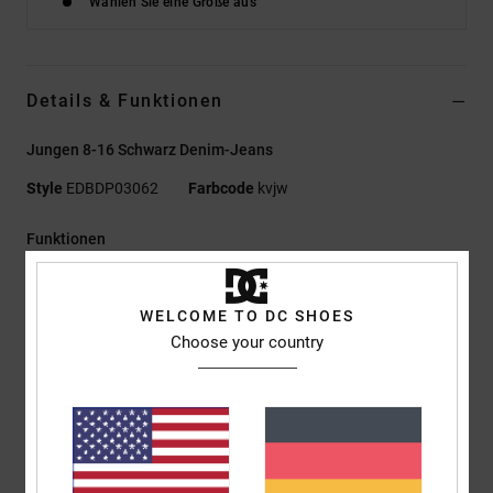
Wählen Sie eine Größe aus
Details & Funktionen
Jungen 8-16 Schwarz Denim-Jeans
Style
EDBDP03062
Farbcode
kvjw
Funktionen
Material:
Komfort-Rig-Gewebe aus recycelter Baumwolle
[13 oz.]
WELCOME TO DC SHOES
Niedrige Umweltbelastung
Choose your country
Passform:
Baggy Fit für einen übergroßen Look
taille:
Hosenschlitz mit Knopfverschluss
Metallnieten
Standard Bund
Höherer Bund – niedrigerer Schritt