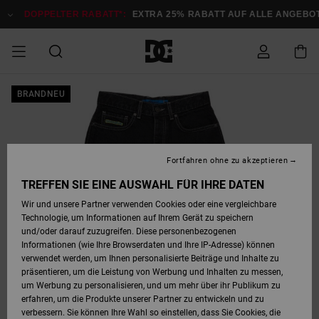
Direkt
zur
DOPPELTER RABATT*:
EXTRA 25% RABATT AUF ALLE ANGEBOT
Produktinformation
springen
DOPPELTER
BRANDNEU
SALE MÄNNER
ESSENTIALS
ESSENTIALS
ESSENTIALS
SKATE SHOP
SNOW SHOP FÜR
Auf meine
Schuhe
Schuhe
Sale Schuhe
Stag
Astrix
Neue Kollektio
Neue Kollektio
Caps & Hüte
Chelsea
Pixie
Neue Kollektio
Schneejacken
Court Graffik
Neue Kollektio
Neue Kollektio
Hüte & Caps
Skaterschuhe
Team
Schneejacken
Snowboard Boo
Snowboard Boo
Bestellung
RABATT
MÄNNER
zugreifen
SALE FRAUEN
HIGHLIGHTS
HIGHLIGHTS
SCHUHE
COMMUNITY
Sale Bekleidun
Snow
Sale Bekleidun
Court Graffik
Ducati
Skate
Sweatshirts
Mützen
Court Graffik
Astrix
Sneakers
Snowboardhos
Pure
Skate
T-Shirts
Mützen
Alle ansehen
Snowboardhos
Schneejacken
Snowboardjac
MÄNNER
SNOW SHOP FÜR
Fortfahren ohne zu akzeptieren
Versand
FRAUEN
SALE KINDER
SCHUHE
SCHUHE
BEKLEIDUNG
Accessoires
Sale Accessoi
Lynx
DC Command
Sneakers
T-shirts
Taschen &
Alle ansehen
DC Command
Skate
Alle ansehen
Stag
Babyschuhe
Sweatshirts &
Taschen
Snowboard Boo
Snowboardhos
Snowboardhos
TREFFEN SIE EINE AUSWAHL FÜR IHRE DATEN
FRAUEN
Rucksäcke
Hoodies
Retouren
Wir und unsere Partner verwenden Cookies oder eine vergleichbare
SNOW SHOP FÜR
Technologie, um Informationen auf Ihrem Gerät zu speichern
BEKLEIDUNG
KLEIDUNG
ACCESSOIRES
SALE SNOW
Sale Snow
Pure
Manteca
Sandalen
Hemden
Manteca
Sandalen
Sneakers
Alle ansehen
Winterschuhe
Alle ansehen
Mützen
KINDER
und/oder darauf zuzugreifen. Diese personenbezogenen
KINDER
Alle ansehen
Jacken & Mänt
Informationen (wie Ihre Browserdaten und Ihre IP-Adresse) können
Bezahlung
verwendet werden, um Ihnen personalisierte Beiträge und Inhalte zu
ACCESSOIRES
T-Shirts
Jacken & Mänt
Net
Construct
Winterschuhe
Jeans
Best Sellers
Snowboard Boo
Alle ansehen
Polarfleece &
Alle ansehen
präsentieren, um die Leistung von Werbung und Inhalten zu messen,
SKATE
Hemden
Softshells
um Werbung zu personalisieren, und um mehr über ihr Publikum zu
Geschenkkarte
erfahren, um die Produkte unserer Partner zu entwickeln und zu
Jacken & Mänt
Hoodies &
Alle ansehen
Ascend
Snowboard Boo
Jacken & Mänt
Unisex
verbessern. Sie können Ihre Wahl so einstellen, dass Sie Cookies, die
COURT GRAFFIK
Sweatshirts
Jeans & Hosen
Mützen