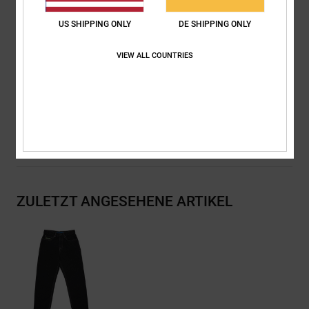
Baggy Fit an Hüfte und Oberschenkel
Breite Hosenbeine und leicht zulaufend
US SHIPPING ONLY
DE SHIPPING ONLY
47 cm Beinöffnung
VIEW ALL COUNTRIES
Zusammensetzung
[Hauptstoff] 75 % Baumwolle, 25 % recycelte
Baumwolle
Versand & Rückversand
ZULETZT ANGESEHENE ARTIKEL