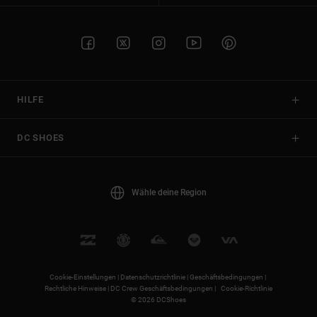
HILFE
DC SHOES
Wähle deine Region
Cookie-Einstellungen |
Datenschutzrichtlinie |
Geschäftsbedingungen |
Rechtliche Hinweise |
DC Crew Geschäftsbedingungen |
Cookie-Richtlinie
© 2026 DCShoes