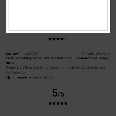
Komfort
: 5
Preis-Leistungs-Verhältnis
: 4
Größe
: Perfekte Größe
/5
/5
Material
: 5
Farbe
: 5
/5
/5
Ich empfehle dieses Produkt
4
/5
Luciano
11. Juni 2026
Verifizierter Kauf
La taille était trop petite, j’avais commandé du 38 américain et j’ai reçu
du 31
Komfort
: 5
Preis-Leistungs-Verhältnis
: 4
Größe
: Zu klein
Material
:
/5
/5
5
Farbe
: 5
/5
/5
Ich empfehle dieses Produkt
5
/5