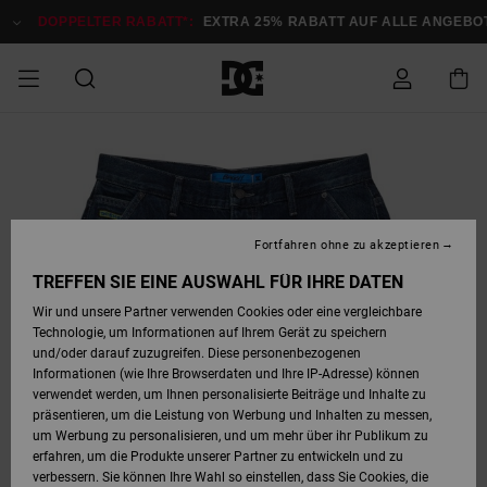
Direkt
zur
DOPPELTER RABATT*:
EXTRA 25% RABATT AUF ALLE ANGEB
Produktinformation
springen
DOPPELTER
SALE MÄNNER
ESSENTIALS
ESSENTIALS
ESSENTIALS
SKATE SHOP
SNOW SHOP FÜR
Auf meine
Schuhe
Schuhe
Sale Schuhe
Stag
Astrix
Neue Kollektio
Neue Kollektio
Caps & Hüte
Chelsea
Pixie
Neue Kollektio
Schneejacken
Court Graffik
Neue Kollektio
Neue Kollektio
Hüte & Caps
Skaterschuhe
Team
Schneejacken
Snowboard Boo
Snowboard Boo
Bestellung
RABATT
MÄNNER
zugreifen
SALE FRAUEN
HIGHLIGHTS
HIGHLIGHTS
SCHUHE
COMMUNITY
Sale Bekleidun
Snow
Sale Bekleidun
Court Graffik
Ducati
Skate
Sweatshirts
Mützen
Court Graffik
Astrix
Sneakers
Snowboardhos
Pure
Skate
T-Shirts
Mützen
Alle ansehen
Snowboardhos
Schneejacken
Snowboardjac
MÄNNER
SNOW SHOP FÜR
Fortfahren ohne zu akzeptieren
Versand
FRAUEN
SALE KINDER
SCHUHE
SCHUHE
BEKLEIDUNG
Accessoires
Sale Accessoi
Lynx
DC Command
Sneakers
T-shirts
Taschen &
Alle ansehen
DC Command
Skate
Alle ansehen
Stag
Babyschuhe
Sweatshirts &
Taschen
Snowboard Boo
Snowboardhos
Snowboardhos
TREFFEN SIE EINE AUSWAHL FÜR IHRE DATEN
FRAUEN
Rucksäcke
Hoodies
Retouren
Wir und unsere Partner verwenden Cookies oder eine vergleichbare
SNOW SHOP FÜR
Technologie, um Informationen auf Ihrem Gerät zu speichern
BEKLEIDUNG
KLEIDUNG
ACCESSOIRES
SALE SNOW
Sale Snow
Pure
Manteca
Sandalen
Hemden
Manteca
Sandalen
Sneakers
Alle ansehen
Winterschuhe
Alle ansehen
Mützen
KINDER
und/oder darauf zuzugreifen. Diese personenbezogenen
KINDER
Alle ansehen
Jacken & Mänt
Informationen (wie Ihre Browserdaten und Ihre IP-Adresse) können
Bezahlung
verwendet werden, um Ihnen personalisierte Beiträge und Inhalte zu
ACCESSOIRES
T-Shirts
Jacken & Mänt
Net
Construct
Winterschuhe
Jeans
Best Sellers
Snowboard Boo
Alle ansehen
Polarfleece &
Alle ansehen
präsentieren, um die Leistung von Werbung und Inhalten zu messen,
SKATE
Hemden
Softshells
um Werbung zu personalisieren, und um mehr über ihr Publikum zu
Geschenkkarte
erfahren, um die Produkte unserer Partner zu entwickeln und zu
Jacken & Mänt
Hoodies &
Alle ansehen
Ascend
Snowboard Boo
Jacken & Mänt
Unisex
verbessern. Sie können Ihre Wahl so einstellen, dass Sie Cookies, die
COURT GRAFFIK
Sweatshirts
Jeans & Hosen
Mützen