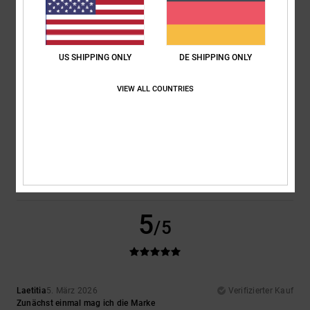
Komfort
Preis-Leistungs-Verhältnis
5.0
5.0
US SHIPPING ONLY
DE SHIPPING ONLY
Größe
Material
VIEW ALL COUNTRIES
5.0
Zu klein
Zu groß
Farbe
5.0
5
/5
Laetitia
5. März 2026
Verifizierter Kauf
Zunächst einmal mag ich die Marke