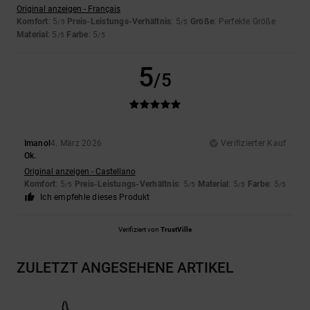
Original anzeigen - Français
Komfort
: 5
Preis-Leistungs-Verhältnis
: 5
Größe
: Perfekte Größe
/5
/5
Material
: 5
Farbe
: 5
/5
/5
5
/5
Imanol
4. März 2026
Verifizierter Kauf
Ok.
Original anzeigen - Castellano
Komfort
: 5
Preis-Leistungs-Verhältnis
: 5
Material
: 5
Farbe
: 5
/5
/5
/5
/5
Ich empfehle dieses Produkt
Verifiziert von
TrustVille
ZULETZT ANGESEHENE ARTIKEL