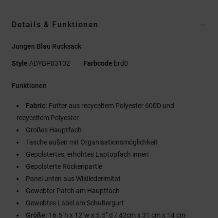
Details & Funktionen
Jungen Blau Rucksack
Style
ADYBP03102
Farbcode
brd0
Funktionen
Fabric:
Futter aus recyceltem Polyester 600D und
recyceltem Polyester
Großes Hauptfach
Tasche außen mit Organisationsmöglichkeit
Gepolstertes, erhöhtes Laptopfach innen
Gepolsterte Rückenpartie
Panel unten aus Wildlederimitat
Gewebter Patch am Hauptfach
Gewebtes Label am Schultergurt
Größe:
16.5"h x 12"w x 5.5" d / 42cm x 31 cm x 14 cm