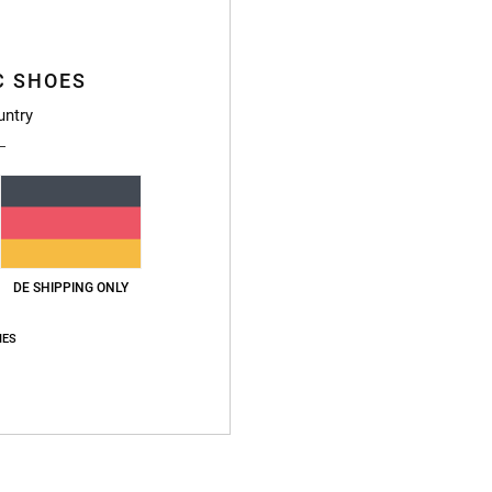
V
Zusa
C SHOES
untry
Vers
DE SHIPPING ONLY
Durchschnittliche Bewertung
IES
5.0
/5
basierend auf
2 verifizierten Bewertungen
seit März 2026
50% unserer Kunden empfehlen dieses Produkt