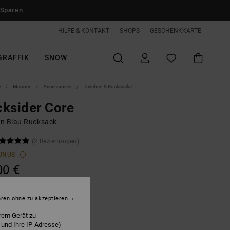
 Sparen
HILFE & KONTAKT
SHOPS
GESCHENKKARTE
GRAFFIK
SNOW
e
Männer
Accessoires
Taschen & Rucksäcke
ksider Core
n Blau Rucksack
(2 Bewertungen)
ONUS
00 €
hren ohne zu akzeptieren
nsign Blue
rem Gerät zu
 und Ihre IP-Adresse)