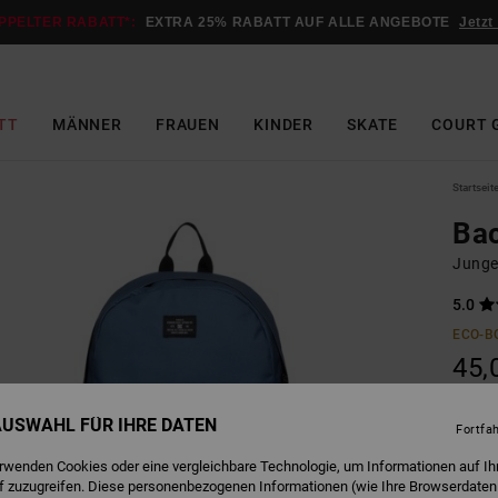
PPELTER RABATT*:
EXTRA 25% RABATT AUF ALLE ANGEBOTE
Jetzt
TT
MÄNNER
FRAUEN
KINDER
SKATE
COURT 
Startseit
Bac
Junge
5.0
ECO-B
45,
 AUSWAHL FÜR IHRE DATEN
Fortfa
E
Farbe
erwenden Cookies oder eine vergleichbare Technologie, um Informationen auf Ih
f zuzugreifen. Diese personenbezogenen Informationen (wie Ihre Browserdaten