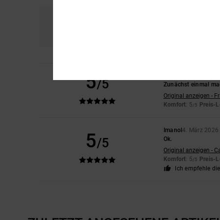
Komfort
Prei
5.0
5
Laetitia
5. März 202
/5
Zunächst einmal mag
Original anzeigen - F
Komfort
: 5
Preis-L
/5
Imanol
4. März 2026
5
/5
Ok.
Original anzeigen - C
Komfort
: 5
Preis-L
/5
Ich empfehle di