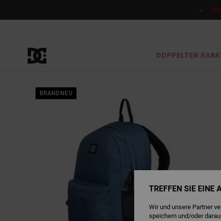
Direkt
zur
DO
Produktinformation
springen
DOPPELTER RABA
BRANDNEU
TREFFEN SIE EINE
Wir und unsere Partner v
speichern und/oder darau