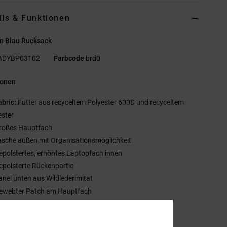
ils & Funktionen
n Blau Rucksack
ADYBP03102
Farbcode
brd0
ionen
abric:
Futter aus recyceltem Polyester 600D und recyceltem
ester
roßes Hauptfach
asche außen mit Organisationsmöglichkeit
epolstertes, erhöhtes Laptopfach innen
epolsterte Rückenpartie
anel unten aus Wildlederimitat
ewebter Patch am Hauptfach
ewebtes Label am Schultergurt
röße:
16.5"h x 12"w x 5.5" d / 42cm x 31 cm x 14 cm