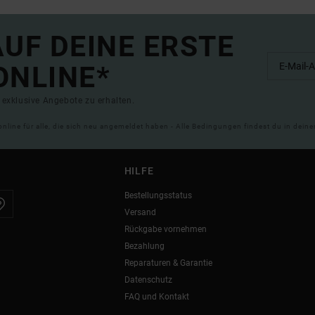
UF DEINE ERSTE
ONLINE*
exklusive Angebote zu erhalten.
online für alle, die sich neu angemeldet haben - Alle Bedingungen findest du in dei
HILFE
Bestellungsstatus
Versand
Rückgabe vornehmen
Bezahlung
Reparaturen & Garantie
Datenschutz
FAQ und Kontakt