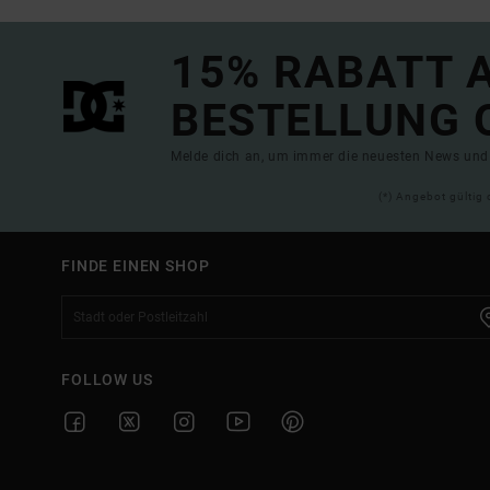
15% RABATT A
BESTELLUNG 
Melde dich an, um immer die neuesten News und 
(*) Angebot gültig 
FINDE EINEN SHOP
FOLLOW US