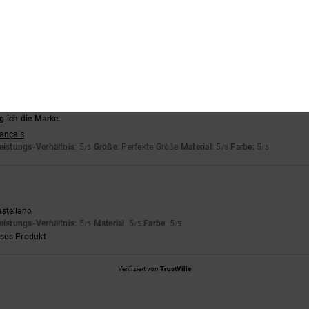
s-Leistungs-Verhältnis
Größe
Materi
5.0
5.0
Zu klein
Zu groß
6
 ich die Marke
rançais
eistungs-Verhältnis
: 5
Größe
: Perfekte Größe
Material
: 5
Farbe
: 5
/5
/5
/5
astellano
eistungs-Verhältnis
: 5
Material
: 5
Farbe
: 5
/5
/5
/5
eses Produkt
Verifiziert von
TrustVille