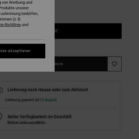
ng von Werbung und
Produkte unserer
r Zustimmung bedürfen,
immen (z. B.
e-Richtlinie
und
1SZ
ößentabelle ansehen
kies akzeptieren
In den Warenkorb
Lieferung nach Hause oder zum Abholort
Lieferung geplant ab
10 August
Siehe Verfügbarkeit im Geschäft
Meinen Laden auswählen