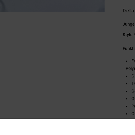
Deta
Junge
Style
Funkt
F
Poly
G
T
G
G
P
G
G
G