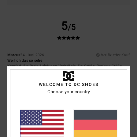
5
/5
Marcus
24. Juni 2026
Verifizierter Kauf
Weil ich das so sehe
Komfort
: 5
Preis-Leistungs-Verhältnis
: 5
Größe
: Perfekte Größe
/5
/5
Material
: 5
Farbe
: 5
/5
/5
Ich empfehle dieses Produkt
WELCOME TO DC SHOES
Choose your country
5
/5
Brottier
24. Juni 2026
Verifizierter Kauf
Gutes Schuhwerk