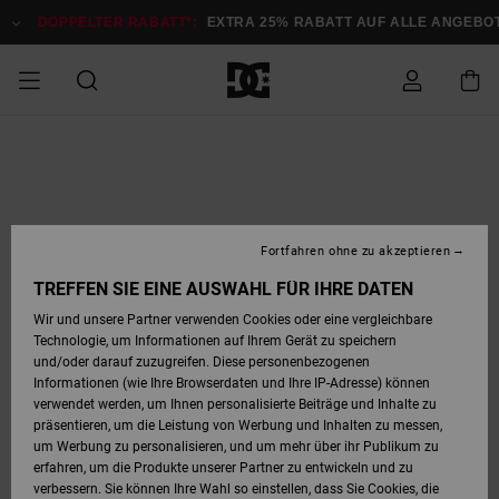
Direkt
zur
DOPPELTER RABATT*:
EXTRA 25% RABATT AUF ALLE ANGEB
Produktinformation
springen
DOPPELTER
SALE MÄNNER
ESSENTIALS
ESSENTIALS
ESSENTIALS
SKATE SHOP
SNOW SHOP FÜR
Auf meine
Schuhe
Schuhe
Sale Schuhe
Stag
Astrix
Neue Kollektio
Neue Kollektio
Caps & Hüte
Chelsea
Pixie
Neue Kollektio
Schneejacken
Court Graffik
Neue Kollektio
Neue Kollektio
Hüte & Caps
Skaterschuhe
Team
Schneejacken
Snowboard Boo
Snowboard Boo
Bestellung
RABATT
MÄNNER
zugreifen
SALE FRAUEN
HIGHLIGHTS
HIGHLIGHTS
SCHUHE
COMMUNITY
Sale Bekleidun
Snow
Sale Bekleidun
Court Graffik
Ducati
Skate
Sweatshirts
Mützen
Court Graffik
Astrix
Sneakers
Snowboardhos
Pure
Skate
T-Shirts
Mützen
Alle ansehen
Snowboardhos
Schneejacken
Snowboardjac
MÄNNER
SNOW SHOP FÜR
Fortfahren ohne zu akzeptieren
Versand
FRAUEN
SALE KINDER
SCHUHE
SCHUHE
BEKLEIDUNG
Accessoires
Sale Accessoi
Lynx
DC Command
Sneakers
T-shirts
Taschen &
Alle ansehen
DC Command
Skate
Alle ansehen
Stag
Babyschuhe
Sweatshirts &
Taschen
Snowboard Boo
Snowboardhos
Snowboardhos
TREFFEN SIE EINE AUSWAHL FÜR IHRE DATEN
FRAUEN
Rucksäcke
Hoodies
Retouren
Wir und unsere Partner verwenden Cookies oder eine vergleichbare
SNOW SHOP FÜR
Technologie, um Informationen auf Ihrem Gerät zu speichern
BEKLEIDUNG
KLEIDUNG
ACCESSOIRES
SALE SNOW
Sale Snow
Pure
Manteca
Sandalen
Hemden
Manteca
Sandalen
Sneakers
Alle ansehen
Winterschuhe
Alle ansehen
Mützen
KINDER
und/oder darauf zuzugreifen. Diese personenbezogenen
KINDER
Alle ansehen
Jacken & Mänt
Informationen (wie Ihre Browserdaten und Ihre IP-Adresse) können
Bezahlung
verwendet werden, um Ihnen personalisierte Beiträge und Inhalte zu
ACCESSOIRES
T-Shirts
Jacken & Mänt
Net
Construct
Winterschuhe
Jeans
Best Sellers
Snowboard Boo
Alle ansehen
Polarfleece &
Alle ansehen
präsentieren, um die Leistung von Werbung und Inhalten zu messen,
SKATE
Hemden
Softshells
um Werbung zu personalisieren, und um mehr über ihr Publikum zu
Geschenkkarte
erfahren, um die Produkte unserer Partner zu entwickeln und zu
Jacken & Mänt
Hoodies &
Alle ansehen
Ascend
Snowboard Boo
Jacken & Mänt
Unisex
verbessern. Sie können Ihre Wahl so einstellen, dass Sie Cookies, die
COURT GRAFFIK
Sweatshirts
Jeans & Hosen
Mützen