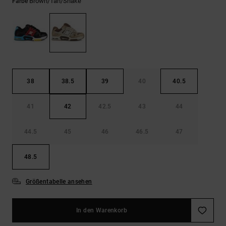
Kontaktformular.
Brown/tan/snake
Farbe
FAQ
ansehen
38
38.5
39
40
40.5
41
42
42.5
43
44
44.5
45
46
46.5
47
48.5
Größentabelle ansehen
In den Warenkorb